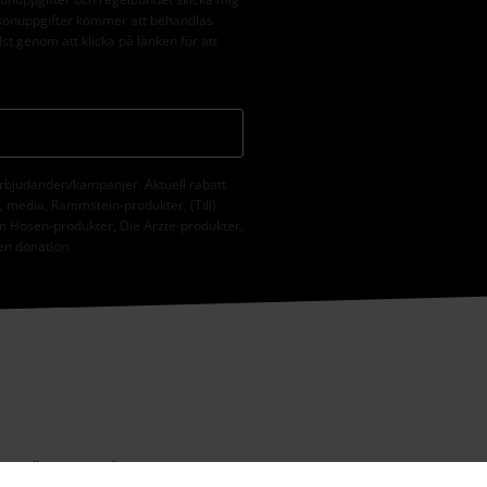
rsonuppgifter kommer att behandlas
st genom att klicka på länken för att
erbjudanden/kampanjer. Aktuell rabatt
er, media, Rammstein-produkter, (Till)
n Hosen-produkter, Die Ärzte-produkter,
 en donation.
0 till 16:00.
Lär dig mer