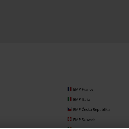
EMP France
EMP Italia
EMP Česká Republika
EMP Schweiz