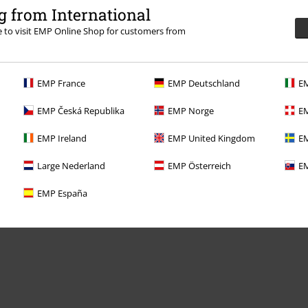
 from International
re to visit EMP Online Shop for customers from
EMP France
EMP Deutschland
EM
Dina erbjudanden
EMP Česká Republika
EMP Norge
EM
Tävlingar
EMP Ireland
EMP United Kingdom
EM
Beställ EMP-presentkort
Large Nederland
EMP Österreich
EM
Studentrabatt
EMP España
EMP Backstage Club