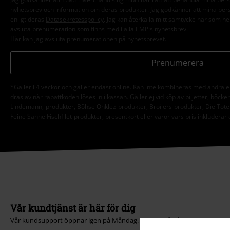
nyhetsbrev och information om deras produkter. Jag godkänner att mina pe
enligt deras
Datasekretesspolicy
. Jag kan återkalla mitt samtycke när som hel
avsluta prenumeration som finns med i alla EMP:s nyhetsbrev.
Här
kan jag avsluta prenumerationen på nyhetsbrevet.
Prenumerera
*Gäller i 4 veckor och gäller endast online. Kan inte kombineras med andra 
dras av när rabattkoden löses in i kassan. Gäller ej vid köp av biljetter, böck
Lindemann,-produkter, Böhse Onklez-produkter, Broilers-produkter, Die Tote
Feine Sahne Fischfilet-produkter, presentkort eller varor vars pris inkluderar
Vår kundtjänst är här för dig
Vår kundsupport öppnar igen på Måndag. Du kan då nå oss mellan kl. 09:0