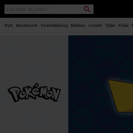
Gå till
Sök
Sök
huvudinnehåll
i
katalogen
Nytt
Bandmerch
Underhållning
Märken
Livsstil
Tjejer
Killar