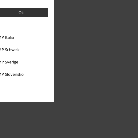
Ok
P Italia
Om EMP
P Schweiz
Partner-program
P Sverige
Hållbarhet
P Slovensko