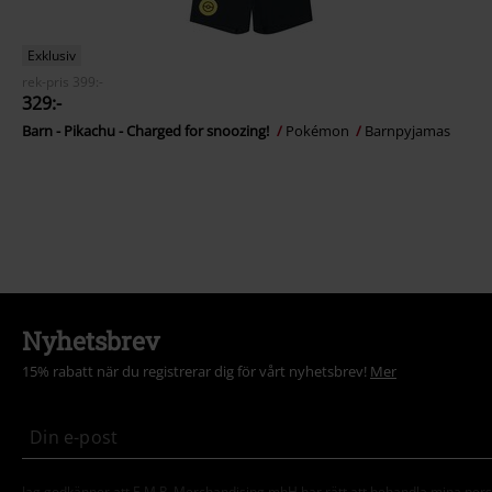
Exklusiv
rek-pris
399:-
329:-
Barn - Pikachu - Charged for snoozing!
Pokémon
Barnpyjamas
Nyhetsbrev
15% rabatt när du registrerar dig för vårt nyhetsbrev!
Mer
Jag godkänner att E.M.P. Merchandising mbH har rätt att behandla mina per