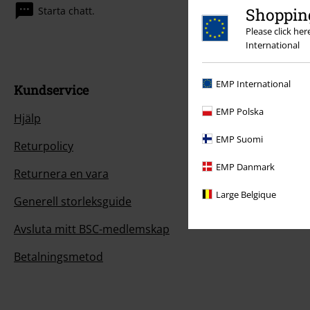
Shopping
Starta chatt.
Please click he
International
EMP International
Kundservice
EMP Polska
Hjälp
EMP Suomi
Returpolicy
EMP Danmark
Returnera en vara
Large Belgique
Generell storleksguide
Avsluta mitt BSC-medlemskap
Betalningsmetod