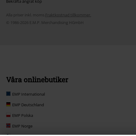
Bekräfta ångrat köp
Alla priser inkl. moms.
Fraktkostnad tillkommer.
© 1986-2026 E.M.P. Merchandising HGmbH
Våra onlinebutiker
EMP International
EMP Deutschland
EMP Polska
EMP Norge