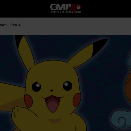
EMP
-
Musik,
Film,
Barn
Rea %
TV
&
Spelmerch
-
Alternativt
Mode