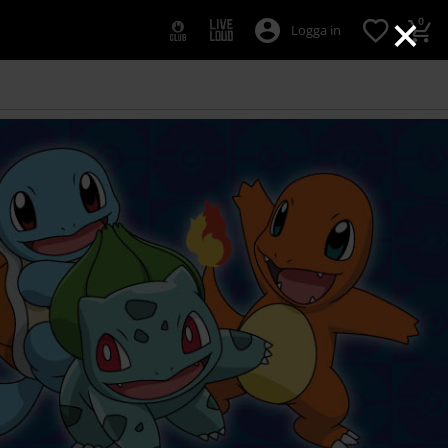
×
0
Logga in