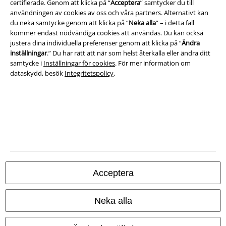
certifierade. Genom att klicka på “
Acceptera
” samtycker du till
användningen av cookies av oss och våra partners. Alternativt kan
Försäkran om överensstämmelse
du neka samtycke genom att klicka på “
Neka alla
” – i detta fall
kommer endast nödvändiga cookies att användas. Du kan också
Information om tillgänglighet
justera dina individuella preferenser genom att klicka på “
Ändra
inställningar
.” Du har rätt att när som helst återkalla eller ändra ditt
Inställningar för cookies
samtycke i
Inställningar för cookies
. För mer information om
dataskydd, besök
Integritetspolicy
.
Bekräfta ångrat köp
Alla priser inkl. moms.
Fraktkostnad tillkommer.
© 1986-2026 E.M.P. Merchandising HGmbH
Våra onlinebutiker
Acceptera
EMP International
Neka alla
Mer information om EMP
EMP France
EMP – Ditt alternativ för kläder och merch sedan