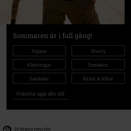
Sommaren är i full gång!
Toppar
Shorts
Klänningar
Sneakers
Sandaler
Kjolar & Kiltar
Fräscha upp din stil
30 dagars returrätt