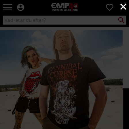
×
EMP
0
-
Musik,
Sök
Sök
Film,
i
TV
katalogen
&
Spelmerch
-
Alternativt
Mode