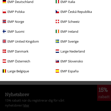
EMP Deutschland
EMP Italia
EMP Polska
EMP Česká Republika
EMP Norge
EMP Schweiz
EMP Suomi
EMP Ireland
EMP United Kingdom
EMP Sverige
Från vardagsrumsstartup till ostoppbar etta!
EMP Danmark
Large Nederland
Upptäck mer!
EMP Österreich
EMP Slovensko
Large Belgique
EMP España
15%
Nyhetsbrev
rabatt
15% rabatt när du registrerar dig för vårt
nyhetsbrev!
Mer