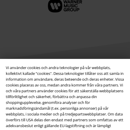
Vi använder cookies och andra teknologier på vår webbplats,
kollektivt kallade “cookies". Dessa teknologier tillåter oss att samla in
Juridisk information/Villkor
information om användare, deras beteende och deras enheter. Vissa
cookies placeras av oss, medan andra kommer från våra partners. Vi
Villkor
och våra partners använder cookies för att säkerställa webbplatsens
tillförlitlighet och säkerhet, förbättra och anpassa din
Om oss
shoppingupplevelse, genomföra analyser och för
marknadsföringsändamål (t.ex. personliga annonser) på vår
Ladda ner villkoren
webbplats, i sociala medier och på tredjepartswebbplatser. Om data
överförs till USA delas den endast med partners som omfattas av ett
Avfallshantering och miljöskydd
adekvansbeslut enligt gällande EU-lagstiftning och är lämpligt