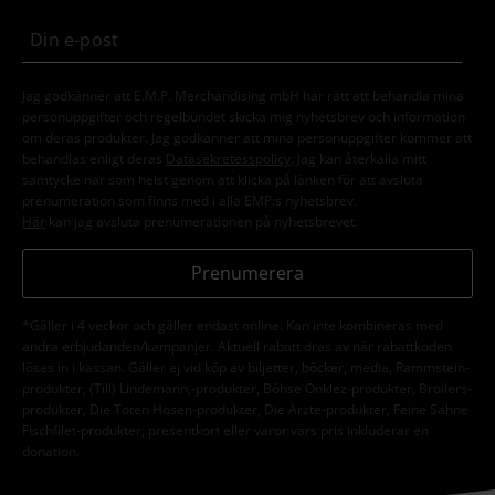
Jag godkänner att E.M.P. Merchandising mbH har rätt att behandla mina
personuppgifter och regelbundet skicka mig nyhetsbrev och information
om deras produkter. Jag godkänner att mina personuppgifter kommer att
behandlas enligt deras
Datasekretesspolicy
. Jag kan återkalla mitt
samtycke när som helst genom att klicka på länken för att avsluta
prenumeration som finns med i alla EMP:s nyhetsbrev.
Här
kan jag avsluta prenumerationen på nyhetsbrevet.
Prenumerera
*Gäller i 4 veckor och gäller endast online. Kan inte kombineras med
andra erbjudanden/kampanjer. Aktuell rabatt dras av när rabattkoden
löses in i kassan. Gäller ej vid köp av biljetter, böcker, media, Rammstein-
produkter, (Till) Lindemann,-produkter, Böhse Onklez-produkter, Broilers-
produkter, Die Toten Hosen-produkter, Die Ärzte-produkter, Feine Sahne
Fischfilet-produkter, presentkort eller varor vars pris inkluderar en
donation.