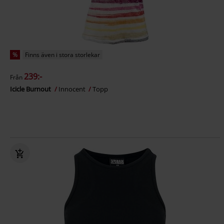
%
Finns även i stora storlekar
239:-
Från
Icicle Burnout
Innocent
Topp