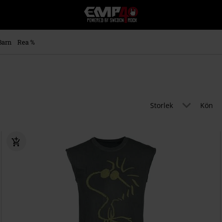
EMP
-
Musik,
Film,
Barn
Rea %
TV
&
Spelmerch
-
Alternativt
Mode
Storlek
Kön