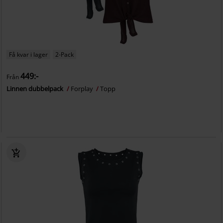
Få kvar i lager
2-Pack
449:-
Från
Linnen dubbelpack
Forplay
Topp