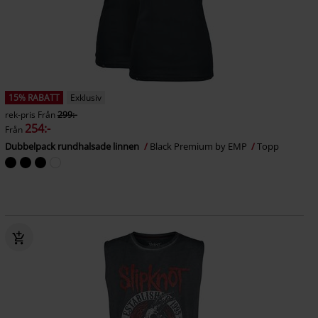
15% RABATT
Exklusiv
rek-pris
Från
299:-
254:-
Från
Dubbelpack rundhalsade linnen
Black Premium by EMP
Topp