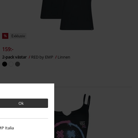
%
Exklusiv
159:-
2-pack västar
RED by EMP
Linnen
Ok
P Italia