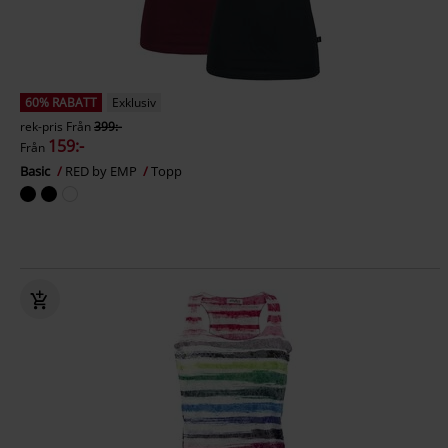
60% RABATT
Exklusiv
rek-pris
Från
399:-
159:-
Från
Basic
RED by EMP
Topp