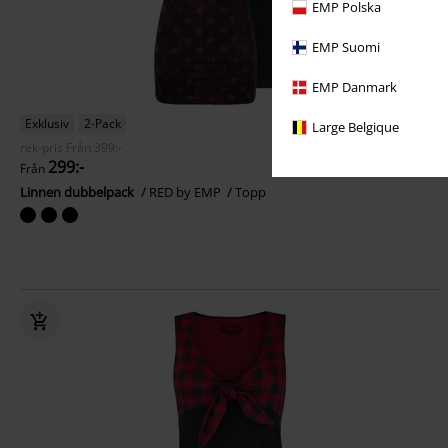
EMP Polska
EMP Suomi
EMP Danmark
Exklusiv
2-Pack
Large Belgique
rek-pris
Från
399:-
299:-
Från
Linnen dubbelpack
RED by EMP
Topp