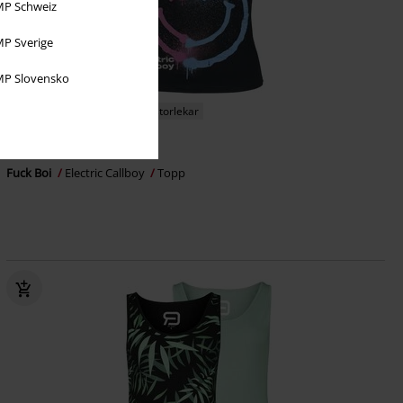
P Schweiz
P Sverige
P Slovensko
Exklusiv
Finns även i stora storlekar
329:-
Från
Fuck Boi
Electric Callboy
Topp