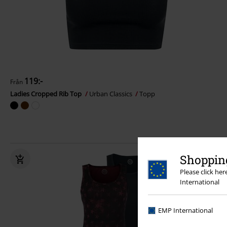
119:-
Från
Ladies Cropped Rib Top
Urban Classics
Topp
Shopping
Please click he
International
EMP International