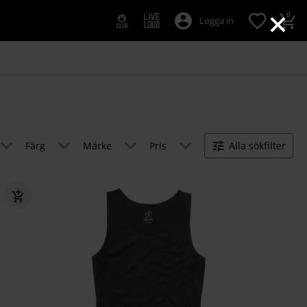
×
0
Logga in
Färg
Märke
Pris
Alla sökfilter