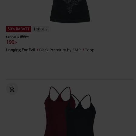
50% RABATT
Exklusiv
rek-pris
399:-
199:-
Longing For Evil
Black Premium by EMP
Topp