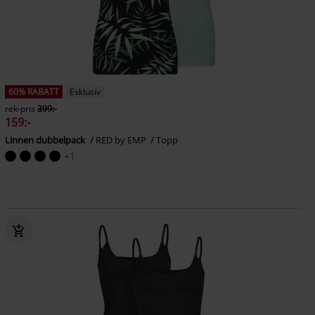
60% RABATT
Exklusiv
rek-pris
399:-
159:-
Linnen dubbelpack
RED by EMP
Topp
+1