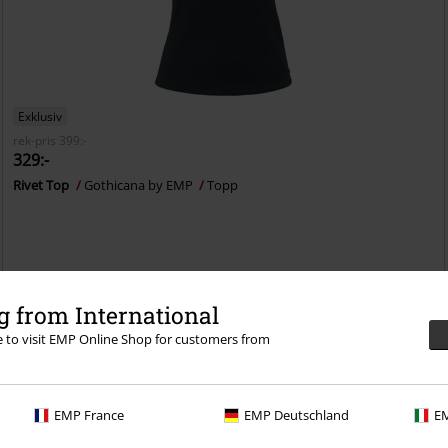
Exklusiv
rek-pris
399:-
329:-
Rivet Top
Gothicana by EMP
Topp
 from International
re to visit EMP Online Shop for customers from
EMP France
EMP Deutschland
EM