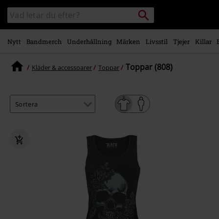
Gå till
Sök
Sök
huvudinnehåll
i
katalogen
Nytt
Bandmerch
Underhållning
Märken
Livsstil
Tjejer
Killar
Toppar (808)
Kläder & accessoarer
Toppar