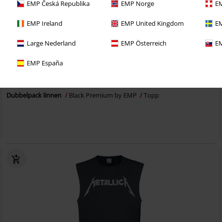
EMP Česká Republika
EMP Norge
EM
EMP Ireland
EMP United Kingdom
EM
Large Nederland
EMP Österreich
EM
Exklusiv
2-Pack
EMP España
rek-pris
Från
399:-
299:-
Från
Dubbelpack linnen
Black Premium by EMP
Topp