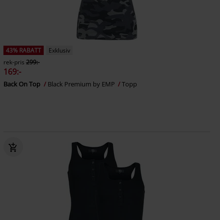
43% RABATT
Exklusiv
rek-pris
299:-
169:-
Back On Top
Black Premium by EMP
Topp