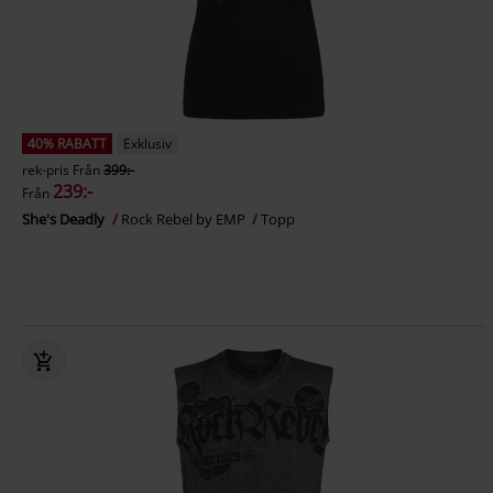
40% RABATT
Exklusiv
rek-pris
Från
399:-
239:-
Från
She's Deadly
Rock Rebel by EMP
Topp