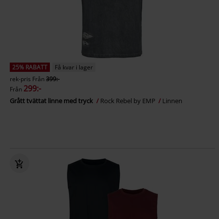
25% RABATT
Få kvar i lager
rek-pris
Från
399:-
299:-
Från
Grått tvättat linne med tryck
Rock Rebel by EMP
Linnen