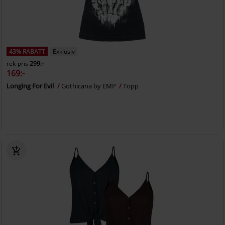
43% RABATT
Exklusiv
rek-pris
299:-
169:-
Longing For Evil
Gothicana by EMP
Topp