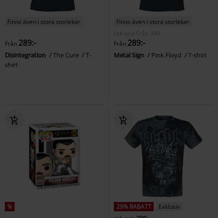
Finns även i stora storlekar
Finns även i stora storlekar
rek-pris
Från
399:-
289:-
289:-
Från
Från
Disintegration
The Cure
T-
Metal Sign
Pink Floyd
T-shirt
shirt
%
29% RABATT
Exklusiv