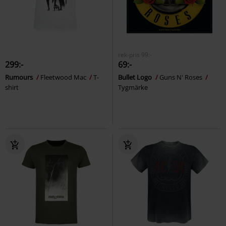
rek-pris
99:-
299:-
69:-
Rumours
Fleetwood Mac
T-
Bullet Logo
Guns N' Roses
shirt
Tygmärke