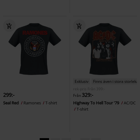
Exklusiv
Finns även i stora storlekar
rek-pris
Från
399:-
299:-
329:-
Från
Seal Red
Ramones
T-shirt
Highway To Hell Tour '79
AC/DC
T-shirt