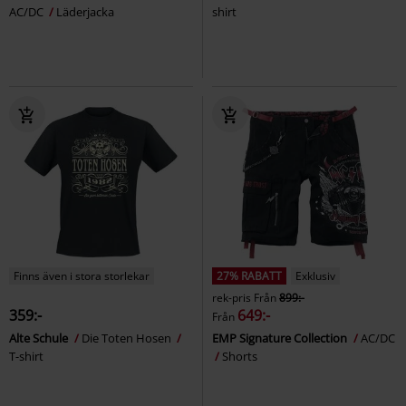
AC/DC
Läderjacka
shirt
Finns även i stora storlekar
27% RABATT
Exklusiv
rek-pris
Från
899:-
359:-
649:-
Från
Alte Schule
Die Toten Hosen
EMP Signature Collection
AC/DC
T-shirt
Shorts