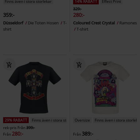
Finns även i stora storlekar
14% RABATT
Effect Print
329:-
359:-
280:-
Düsseldorf
Die Toten Hosen
T-
Coloured Crest Crystal
Ramones
shirt
T-shirt
29% RABATT
Finns även i stora storlekar
Oversize
Finns även i stora storleka
rek-pris
Från
399:-
280:-
389:-
Från
Från