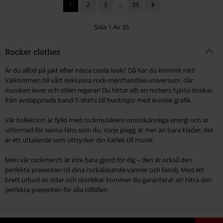
1
2
3
...
35
Sida 1 Av 35
Rocker clothes
Är du alltid på jakt efter nästa coola look? Då har du kommit rätt!
Välkommen till vårt exklusiva rock-merchandise-universum, där
musiken lever och stilen regerar! Du hittar allt en rockers hjärta önskar,
från avslappnade band-T-shirts till huvtröjor med ikonisk grafik.
Vår kollektion är fylld med rockmusikens omisskännliga energi och är
utformad för sanna fans som du. Varje plagg är mer än bara kläder, det
är ett uttalande som uttrycker din kärlek till musik.
Men vår rockmerch är inte bara gjord för dig – den är också den
perfekta presenten till dina rockälskande vänner och familj. Med ett
brett utbud av stilar och storlekar kommer du garanterat att hitta den
perfekta presenten för alla tillfällen.