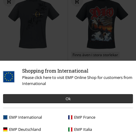
Finns även i stora storlekar
299:-
289:-
Från
Shopping from International
Hieroglyphics
A Perfect Circle
Holy diver
Dio
T-shirt
Please click here to visit EMP Online Shop for customers from
T-shirt
International
Ok
EMP International
EMP France
EMP Deutschland
EMP Italia