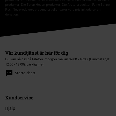
produkter, Die Toten Hosen-produkter, Die Ärzte-produkter, Feine Sahne
Fischfilet-produkter, presentkort eller varor vars pris inkluderar en
donation.
Vår kundtjänst är här för dig
Du kan nå oss på telefon imorgon mellan 09:00 - 16:00. (Lunchstängt
12:00 - 13:00).
Lär dig mer
Starta chatt.
Kundservice
Hjälp