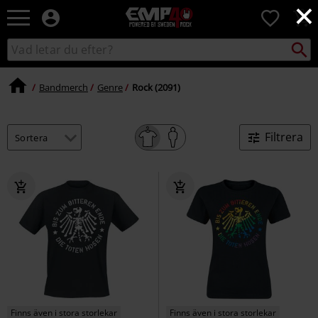
×
EMP
0
-
Musik,
Sök
Sök
Film,
i
TV
katalogen
&
Bandmerch
Genre
Rock (2091)
Spelmerch
-
Alternativt
Filtrera
Mode
Finns även i stora storlekar
Finns även i stora storlekar