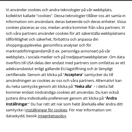
Vi använder cookies och andra teknologier på vår webbplats,
kollektivt kallade “cookies". Dessa teknologier tillåter oss att samla in
Om EMP
information om användare, deras beteende och deras enheter. Vissa
cookies placeras av oss, medan andra kommer från våra partners. Vi
Partner-program
och våra partners använder cookies för att säkerställa webbplatsens
tillförlitlighet och säkerhet, förbättra och anpassa din
Hållbarhet
shoppingupplevelse, genomföra analyser och för
marknadsföringsändamål (t.ex. personliga annonser) på vår
webbplats, i sociala medier och på tredjepartswebbplatser. Om data
överförs till USA delas den endast med partners som omfattas av ett
adekvansbeslut enligt gällande EU-lagstiftning och är lämpligt
certifierade. Genom att klicka på “
Acceptera
” samtycker du till
användningen av cookies av oss och våra partners. Alternativt kan
du neka samtycke genom att klicka på “
Neka alla
” – i detta fall
kommer endast nödvändiga cookies att användas. Du kan också
justera dina individuella preferenser genom att klicka på “
Ändra
Bli en del av gemenskapen!
inställningar
.” Du har rätt att när som helst återkalla eller ändra ditt
samtycke i
Inställningar för cookies
. För mer information om
dataskydd, besök
Integritetspolicy
.