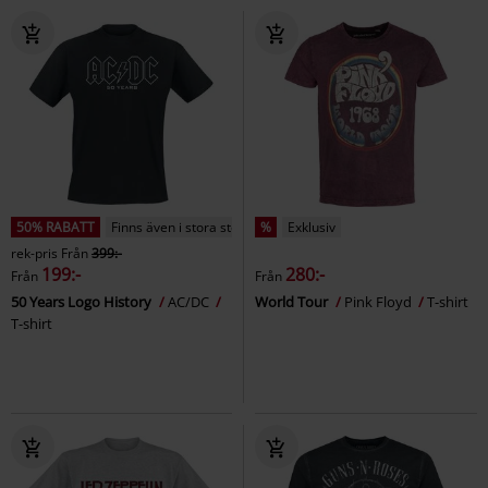
50% RABATT
Finns även i stora storlekar
%
Exklusiv
rek-pris
Från
399:-
199:-
280:-
Från
Från
50 Years Logo History
AC/DC
World Tour
Pink Floyd
T-shirt
T-shirt