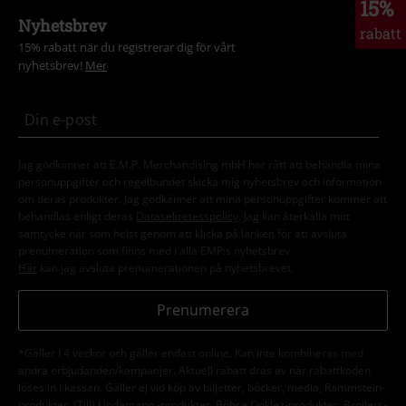
15%
Nyhetsbrev
rabatt
15% rabatt när du registrerar dig för vårt
nyhetsbrev!
Mer
Jag godkänner att E.M.P. Merchandising mbH har rätt att behandla mina
personuppgifter och regelbundet skicka mig nyhetsbrev och information
om deras produkter. Jag godkänner att mina personuppgifter kommer att
behandlas enligt deras
Datasekretesspolicy
. Jag kan återkalla mitt
samtycke när som helst genom att klicka på länken för att avsluta
prenumeration som finns med i alla EMP:s nyhetsbrev.
Här
kan jag avsluta prenumerationen på nyhetsbrevet.
Prenumerera
*Gäller i 4 veckor och gäller endast online. Kan inte kombineras med
andra erbjudanden/kampanjer. Aktuell rabatt dras av när rabattkoden
löses in i kassan. Gäller ej vid köp av biljetter, böcker, media, Rammstein-
produkter, (Till) Lindemann,-produkter, Böhse Onklez-produkter, Broilers-