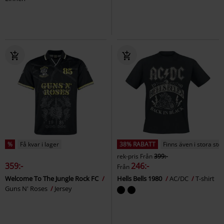
%
Få kvar i lager
38% RABATT
Finns även i stora sto
rek-pris
Från
399:-
359:-
246:-
Från
Welcome To The Jungle Rock FC
Hells Bells 1980
AC/DC
T-shirt
Guns N' Roses
Jersey