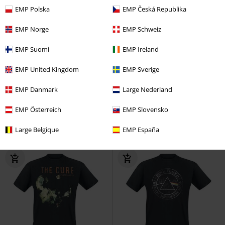
EMP Polska
EMP Česká Republika
EMP Norge
EMP Schweiz
EMP Suomi
EMP Ireland
29% RABATT
Finns även i stora storlekar
rek-pris
Från
399:-
EMP United Kingdom
EMP Sverige
280:-
299:-
Från
EMP Danmark
Large Nederland
Sounds Light Drums Guitar
Blackwater park
Opeth
T-shirt
AC/DC
T-shirt
EMP Österreich
EMP Slovensko
Large Belgique
EMP España