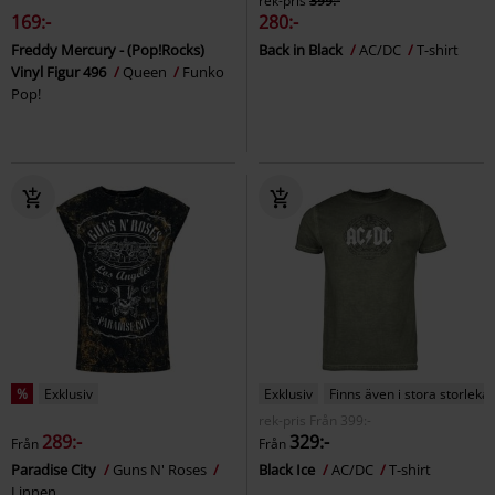
rek-pris
399:-
169:-
280:-
Freddy Mercury - (Pop!Rocks)
Back in Black
AC/DC
T-shirt
Vinyl Figur 496
Queen
Funko
Pop!
%
Exklusiv
Exklusiv
Finns även i stora storlekar
rek-pris
Från
399:-
289:-
329:-
Från
Från
Paradise City
Guns N' Roses
Black Ice
AC/DC
T-shirt
Linnen