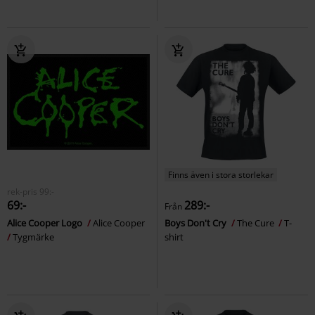
Finns även i stora storlekar
rek-pris
99:-
69:-
289:-
Från
Alice Cooper Logo
Alice Cooper
Boys Don't Cry
The Cure
T-
Tygmärke
shirt