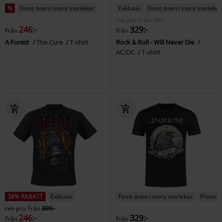
%
Finns även i stora storlekar
Exklusiv
Finns även i stora storlekar
rek-pris
Från
399:-
246:-
329:-
Från
Från
A Forest
The Cure
T-shirt
Rock & Roll - Will Never Die
AC/DC
T-shirt
38% RABATT
Exklusiv
Finns även i stora storlekar
Premiu
rek-pris
Från
399:-
246:-
329:-
Från
Från