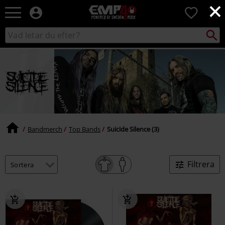
×
EMP
0
-
Musik,
Sök
Sök
Film,
i
TV
katalogen
&
Spelmerch
-
Alternativt
Mode
Bandmerch
Top Bands
Suicide Silence (3)
Filtrera