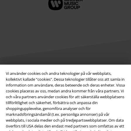
Vi använder cookies och andra teknologier på vår webbplats,
Juridisk information/Villkor
kollektivt kallade “cookies". Dessa teknologier tillåter oss att samla in
Villkor
information om användare, deras beteende och deras enheter. Vissa
cookies placeras av oss, medan andra kommer från våra partners. Vi
och våra partners använder cookies för att säkerställa webbplatsens
Om oss
tillförlitlighet och säkerhet, förbättra och anpassa din
shoppingupplevelse, genomföra analyser och för
Ladda ner villkoren
marknadsföringsändamål (t.ex. personliga annonser) på vår
webbplats, i sociala medier och på tredjepartswebbplatser. Om data
Avfallshantering och miljöskydd
överförs till USA delas den endast med partners som omfattas av ett