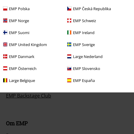
Avsluta mitt BSC-medlemskap
EMP Polska
EMP Česká Republika
Betalningsmetod
EMP Norge
EMP Schweiz
EMP Suomi
EMP Ireland
EMP United Kingdom
EMP Sverige
Dina erbjudanden
EMP Danmark
Large Nederland
Tävlingar
EMP Österreich
EMP Slovensko
Beställ EMP-presentkort
Large Belgique
EMP España
Studentrabatt
EMP Backstage Club
Om EMP