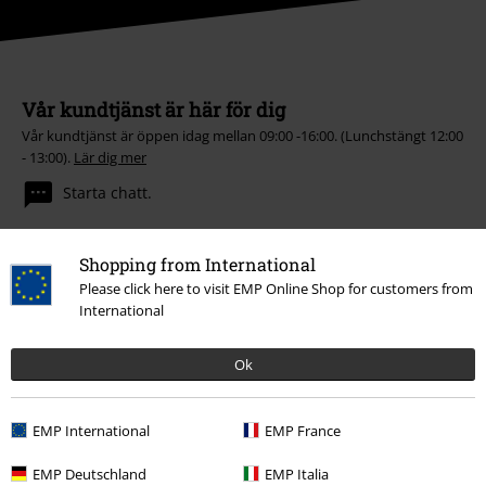
Vår kundtjänst är här för dig
Vår kundtjänst är öppen idag mellan 09:00 -16:00. (Lunchstängt 12:00
- 13:00).
Lär dig mer
Starta chatt.
Shopping from International
Please click here to visit EMP Online Shop for customers from
Kundservice
International
Hjälp
Ok
Returpolicy
Returnera en vara
EMP International
EMP France
Generell storleksguide
EMP Deutschland
EMP Italia