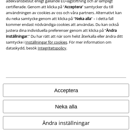
adekvansbeslut enligt gällande EU-lagstiftning och är lämpligt
Försäkran om överensstämmelse
certifierade. Genom att klicka på “
Acceptera
” samtycker du till
användningen av cookies av oss och våra partners. Alternativt kan
du neka samtycke genom att klicka på “
Neka alla
” – i detta fall
Information om tillgänglighet
kommer endast nödvändiga cookies att användas. Du kan också
justera dina individuella preferenser genom att klicka på “
Ändra
Inställningar för cookies
inställningar
.” Du har rätt att när som helst återkalla eller ändra ditt
samtycke i
Inställningar för cookies
. För mer information om
Bekräfta ångrat köp
dataskydd, besök
Integritetspolicy
.
Alla priser inkl. moms.
Fraktkostnad tillkommer.
© 1986-2026 E.M.P. Merchandising HGmbH
Acceptera
Våra onlinebutiker
Neka alla
EMP International
Ändra inställningar
EMP France