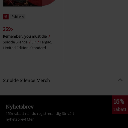
%
Exklusiv
259:-
Remember...you must die
Suicide Silence
LP
Färgad,
Limited Edition, Standard
Suicide Silence Merch
15%
Nyhetsbrev
rabatt
15% rabatt när du registrerar dig för vårt
nyhetsbrev!
Mer