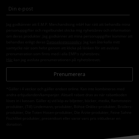
Jag godkänner att E.M.P. Merchandising mbH har rätt att behandla mina
personuppgifter och regelbundet skicka mig nyhetsbrev och information
om deras produkter. Jag godkänner att mina personuppgifter kommer att
behandlas enligt deras
Datasekretesspolicy
. Jag kan återkalla mitt
samtycke när som helst genom att klicka på länken för att avsluta
prenumeration som finns med i alla EMP:s nyhetsbrev.
Här
kan jag avsluta prenumerationen på nyhetsbrevet.
Prenumerera
*Gäller i 4 veckor och gäller endast online. Kan inte kombineras med
andra erbjudanden/kampanjer. Aktuell rabatt dras av när rabattkoden
löses in i kassan. Gäller ej vid köp av biljetter, böcker, media, Rammstein-
produkter, (Till) Lindemann,-produkter, Böhse Onklez-produkter, Broilers-
produkter, Die Toten Hosen-produkter, Die Ärzte-produkter, Feine Sahne
Fischfilet-produkter, presentkort eller varor vars pris inkluderar en
donation.