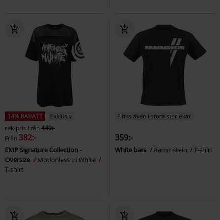
14% RABATT
Exklusiv
Finns även i stora storlekar
rek-pris
Från
449:-
382:-
359:-
Från
EMP Signature Collection -
White bars
Rammstein
T-shirt
Oversize
Motionless In White
T-shirt