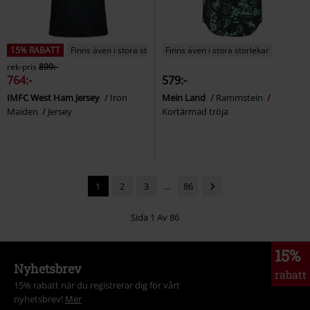
15% RABATT
Finns även i stora storlekar
Finns även i stora storlekar
rek-pris
899:-
764:-
579:-
IMFC West Ham Jersey
Iron
Mein Land
Rammstein
Maiden
Jersey
Kortärmad tröja
1
2
3
...
86
Sida 1 Av 86
15%
Nyhetsbrev
rabatt
15% rabatt när du registrerar dig för vårt
nyhetsbrev!
Mer