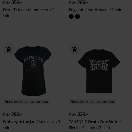
359:-
289:-
Från
Från
Dicke Titten
Rammstein
T-
England
Motörhead
T-shirt
shirt
Finns även i stora storlekar
Finns även i stora storlekar
289:-
329:-
Från
Från
Whiskey In the Jar
Metallica
T-
TANZNEID Death Core Smile
shirt
Electric Callboy
T-shirt