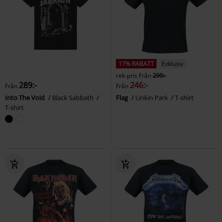
17% RABATT
Exklusiv
rek-pris
Från
299:-
289:-
246:-
Från
Från
Into The Void
Black Sabbath
Flag
Linkin Park
T-shirt
T-shirt