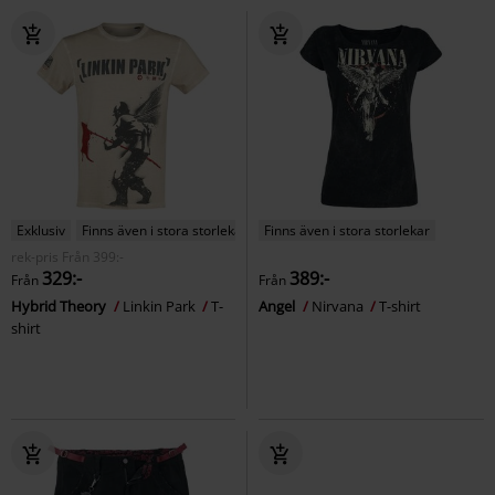
Exklusiv
Finns även i stora storlekar
Finns även i stora storlekar
rek-pris
Från
399:-
329:-
389:-
Från
Från
Hybrid Theory
Linkin Park
T-
Angel
Nirvana
T-shirt
shirt