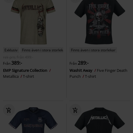
Exklusiv
Finns även i stora storlekar
Finns även i stora storlekar
rek-pris
Från
499:-
389:-
289:-
Från
Från
EMP Signature Collection
WashIt Away
Five Finger Death
Metallica
T-shirt
Punch
T-shirt