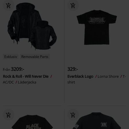
Exklusiv
Removable Parts
3209:-
329:-
Från
Rock & Roll - Will Never Die
Everblack Logo
Lorna Shore
T-
AC/DC
Läderjacka
shirt