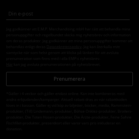
Jag godkänner att E.M.P. Merchandising mbH har rätt att behandla mina
personuppgifter och regelbundet skicka mig nyhetsbrev och information
om deras produkter. Jag godkänner att mina personuppgifter kommer att
behandlas enligt deras
Datasekretesspolicy
. Jag kan återkalla mitt
samtycke när som helst genom att klicka på länken för att avsluta
prenumeration som finns med i alla EMP:s nyhetsbrev.
Här
kan jag avsluta prenumerationen på nyhetsbrevet.
Prenumerera
*Gäller i 4 veckor och gäller endast online. Kan inte kombineras med
andra erbjudanden/kampanjer. Aktuell rabatt dras av när rabattkoden
löses in i kassan. Gäller ej vid köp av biljetter, böcker, media, Rammstein-
produkter, (Till) Lindemann,-produkter, Böhse Onklez-produkter, Broilers-
produkter, Die Toten Hosen-produkter, Die Ärzte-produkter, Feine Sahne
Fischfilet-produkter, presentkort eller varor vars pris inkluderar en
donation.