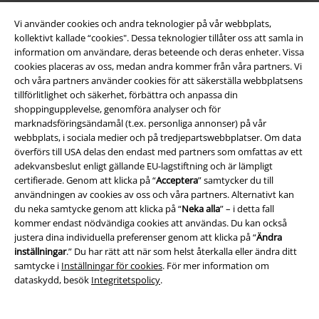
Partner-program
Vi använder cookies och andra teknologier på vår webbplats,
kollektivt kallade “cookies". Dessa teknologier tillåter oss att samla in
Hållbarhet
information om användare, deras beteende och deras enheter. Vissa
cookies placeras av oss, medan andra kommer från våra partners. Vi
och våra partners använder cookies för att säkerställa webbplatsens
tillförlitlighet och säkerhet, förbättra och anpassa din
shoppingupplevelse, genomföra analyser och för
marknadsföringsändamål (t.ex. personliga annonser) på vår
webbplats, i sociala medier och på tredjepartswebbplatser. Om data
överförs till USA delas den endast med partners som omfattas av ett
adekvansbeslut enligt gällande EU-lagstiftning och är lämpligt
certifierade. Genom att klicka på “
Acceptera
” samtycker du till
Bli en del av gemenskapen!
användningen av cookies av oss och våra partners. Alternativt kan
du neka samtycke genom att klicka på “
Neka alla
” – i detta fall
kommer endast nödvändiga cookies att användas. Du kan också
justera dina individuella preferenser genom att klicka på “
Ändra
inställningar
.” Du har rätt att när som helst återkalla eller ändra ditt
samtycke i
Inställningar för cookies
. För mer information om
dataskydd, besök
Integritetspolicy
.