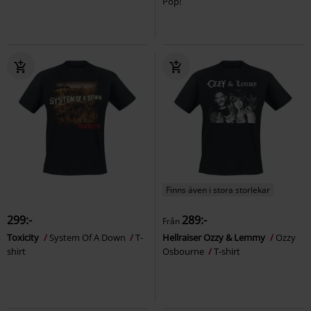
Pop!
Finns även i stora storlekar
299:-
289:-
Från
Toxicity
System Of A Down
T-
Hellraiser Ozzy & Lemmy
Ozzy
shirt
Osbourne
T-shirt