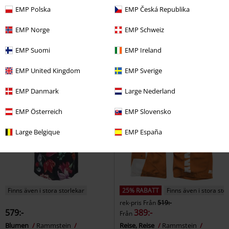
rek-pris
Från
329:-
EMP Polska
EMP Česká Republika
289:-
280:-
Från
Från
EMP Norge
EMP Schweiz
Back In Black Torn
AC/DC
T-
Shadow Moth
Bad Omens
shirt
Linnen
EMP Suomi
EMP Ireland
EMP United Kingdom
EMP Sverige
EMP Danmark
Large Nederland
EMP Österreich
EMP Slovensko
Large Belgique
EMP España
Finns även i stora storlekar
25% RABATT
Finns även i stora sto
rek-pris
Från
519:-
579:-
389:-
Från
Blumen
Rammstein
Reise, Reise
Rammstein