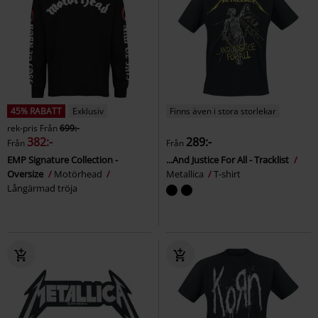
45% RABATT
Exklusiv
Finns även i stora storlekar
rek-pris
Från
699:-
382:-
289:-
Från
Från
EMP Signature Collection -
...And Justice For All - Tracklist
Oversize
Motörhead
Metallica
T-shirt
Långärmad tröja