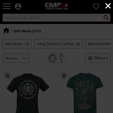
×
EMP
0
-
Musik,
Sök
Sök
Film,
i
TV
katalogen
&
EMP-Bands (5151)
Spelmerch
-
Don Broco
(3)
Long Distance Calling
(4)
Massendefekt
Alternativt
Mode
Filtrera