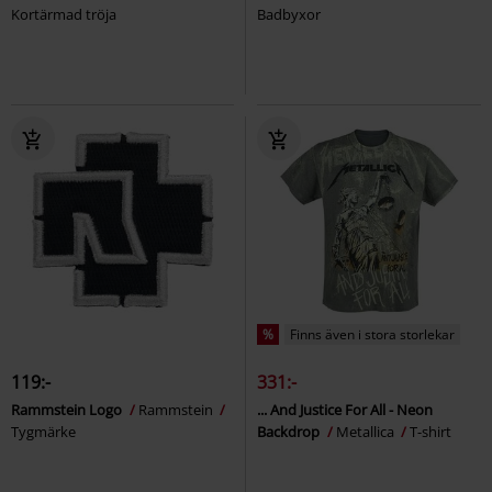
Kortärmad tröja
Badbyxor
%
Finns även i stora storlekar
119:-
331:-
Rammstein Logo
Rammstein
... And Justice For All - Neon
Tygmärke
Backdrop
Metallica
T-shirt