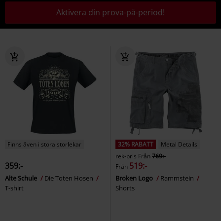
Aktivera din prova-på-period!
Finns även i stora storlekar
32% RABATT
Metal Details
rek-pris
Från
769:-
359:-
519:-
Från
Alte Schule
Die Toten Hosen
Broken Logo
Rammstein
T-shirt
Shorts