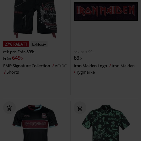
27% RABATT
Exklusiv
rek-pris
Från
899:-
rek-pris
99:-
649:-
69:-
Från
EMP Signature Collection
AC/DC
Iron Maiden Logo
Iron Maiden
Shorts
Tygmärke