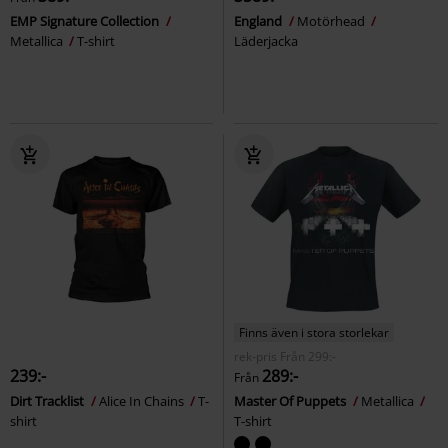
EMP Signature Collection
England
Motörhead
Metallica
T-shirt
Läderjacka
Finns även i stora storlekar
rek-pris
Från
299:-
239:-
289:-
Från
Dirt Tracklist
Alice In Chains
T-
Master Of Puppets
Metallica
shirt
T-shirt