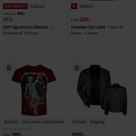
53% RABATT
Exklusiv
%
Exklusiv
rek-pris
899:-
415:-
289:-
Från
EMP Signature Collection
Paradise City Label
Guns N'
Powerwolf
Shorts
Roses
Linnen
Exklusiv
Finns även i stora storlekar
Exklusiv
Prägling
rek-pris
Från
499:-
389:-
3589:-
Från