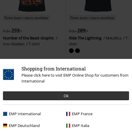
Finns även i stora storlekar
Finns även i stora storlekar
259:-
289:-
Från
Från
Number of the Beast Graphic
Ride The Lightning
Metallica
T-
Iron Maiden
T-shirt
shirt
Shopping from International
Please click here to visit EMP Online Shop for customers from
International
Ok
EMP International
EMP France
EMP Deutschland
EMP Italia
Exklusiv
Finns även i stora storlekar
14% RABATT
Exklusiv