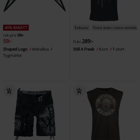
40% RABATT
Exklusiv
Finns även i stora storlekar
rek-pris
99:-
59:-
289:-
Från
Shaped Logo
Metallica
Still A Freak
Korn
T-shirt
Tygmärke