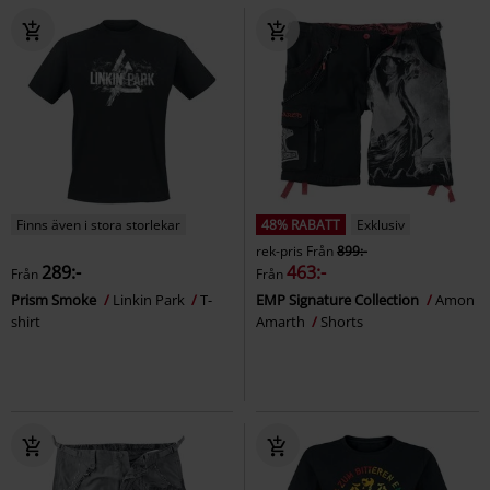
Finns även i stora storlekar
48% RABATT
Exklusiv
rek-pris
Från
899:-
289:-
463:-
Från
Från
Prism Smoke
Linkin Park
T-
EMP Signature Collection
Amon
shirt
Amarth
Shorts