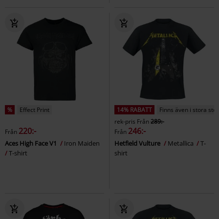
%
Effect Print
14% RABATT
Finns även i stora sto
rek-pris
Från
289:-
220:-
246:-
Från
Från
Aces High Face V1
Iron Maiden
Hetfield Vulture
Metallica
T-
T-shirt
shirt