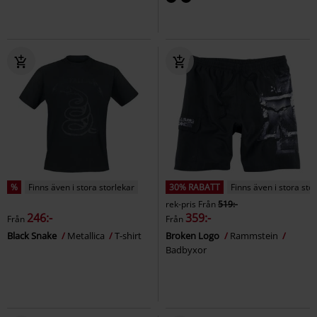
%
Finns även i stora storlekar
30% RABATT
Finns även i stora sto
rek-pris
Från
519:-
246:-
359:-
Från
Från
Black Snake
Metallica
T-shirt
Broken Logo
Rammstein
Badbyxor