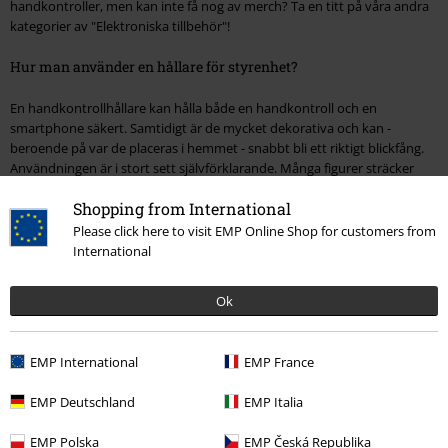
handkontroller, men kan inte få nog av merch? Ta en titt på våra andra
kategorier av "Elektroniska tillbehör"!
Hur man använder en hållare för styrenhet?
En handkontrollhållare kan hålla både en handkontroll och en
smartphone säkert. Samtidigt är de mycket dekorativa och kan -
beroende på var de placeras i hemmet - snabbt bli ett riktigt blickfång.
Användningen är i stort sett självförklarande. Många figurer sträcker
ändå ut sina armar mot dig och uppmanar dig att sätta in din
Shopping from International
smartphone eller dina konsoltillbehör.
Please click here to visit EMP Online Shop for customers from
International
15%
Nyhetsbrev
Ok
rabatt
15% rabatt när du registrerar dig för vårt
nyhetsbrev!
Mer
EMP International
EMP France
EMP Deutschland
EMP Italia
EMP Polska
EMP Česká Republika