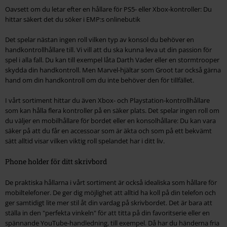
Oavsett om du letar efter en hållare för PS5- eller Xbox-kontroller: Du
hittar säkert det du söker i EMP:s onlinebutik
Det spelar nästan ingen roll vilken typ av konsol du behöver en
handkontrollhållare till. Vi vill att du ska kunna leva ut din passion för
spel i alla fall. Du kan till exempel låta Darth Vader eller en stormtrooper
skydda din handkontroll. Men Marvel-hjältar som Groot tar också gärna
hand om din handkontroll om du inte behöver den för tillfället.
I vårt sortiment hittar du även Xbox- och Playstation-kontrollhållare
som kan hålla flera kontroller på en säker plats. Det spelar ingen roll om
du väljer en mobilhållare för bordet eller en konsolhållare: Du kan vara
säker på att du får en accessoar som är äkta och som på ett bekvämt
sätt alltid visar vilken viktig roll spelandet har i ditt liv.
Phone holder för ditt skrivbord
De praktiska hållarna i vårt sortiment är också idealiska som hållare för
mobiltelefoner. De ger dig möjlighet att alltid ha koll på din telefon och
ger samtidigt lite mer stil åt din vardag på skrivbordet. Det är bara att
ställa in den "perfekta vinkeln" för att titta på din favoritserie eller en
spännande YouTube-handledning, till exempel. Då har du händerna fria