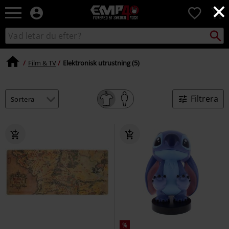
×
EMP
0
-
Musik,
Sök
Sök
Film,
i
TV
katalogen
&
Film & TV
Elektronisk utrustning (5)
Spelmerch
-
Alternativt
Filtrera
Mode
%