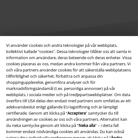
Vi använder cookies och andra teknologier på vår webbplats,
kollektivt kallade “cookies". Dessa teknologier tillåter oss att samla in
Juridisk information/Villkor
information om användare, deras beteende och deras enheter. Vissa
cookies placeras av oss, medan andra kommer från våra partners. Vi
Villkor
och våra partners använder cookies för att säkerställa webbplatsens
tillförlitlighet och säkerhet, förbättra och anpassa din
Om oss
shoppingupplevelse, genomföra analyser och för
marknadsföringsändamål (t.ex. personliga annonser) på vår
webbplats, i sociala medier och på tredjepartswebbplatser. Om data
Ladda ner villkoren
överförs till USA delas den endast med partners som omfattas av ett
adekvansbeslut enligt gällande EU-lagstiftning och är lämpligt
Avfallshantering och miljöskydd
certifierade. Genom att klicka på “
Acceptera
” samtycker du till
användningen av cookies av oss och våra partners. Alternativt kan
Försäkran om överensstämmelse
du neka samtycke genom att klicka på “
Neka alla
” – i detta fall
kommer endast nödvändiga cookies att användas. Du kan också
Information om tillgänglighet
justera dina individuella preferenser genom att klicka på “
Ändra