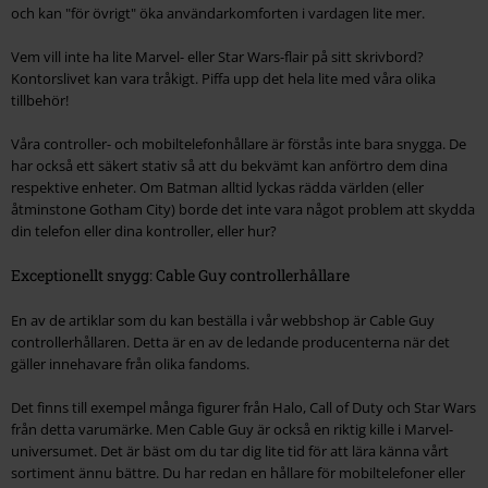
och kan "för övrigt" öka användarkomforten i vardagen lite mer.
Vem vill inte ha lite Marvel- eller Star Wars-flair på sitt skrivbord?
Kontorslivet kan vara tråkigt. Piffa upp det hela lite med våra olika
tillbehör!
Våra controller- och mobiltelefonhållare är förstås inte bara snygga. De
har också ett säkert stativ så att du bekvämt kan anförtro dem dina
respektive enheter. Om Batman alltid lyckas rädda världen (eller
åtminstone Gotham City) borde det inte vara något problem att skydda
din telefon eller dina kontroller, eller hur?
Exceptionellt snygg: Cable Guy controllerhållare
En av de artiklar som du kan beställa i vår webbshop är Cable Guy
controllerhållaren. Detta är en av de ledande producenterna när det
gäller innehavare från olika fandoms.
Det finns till exempel många figurer från Halo, Call of Duty och Star Wars
från detta varumärke. Men Cable Guy är också en riktig kille i Marvel-
universumet. Det är bäst om du tar dig lite tid för att lära känna vårt
sortiment ännu bättre. Du har redan en hållare för mobiltelefoner eller