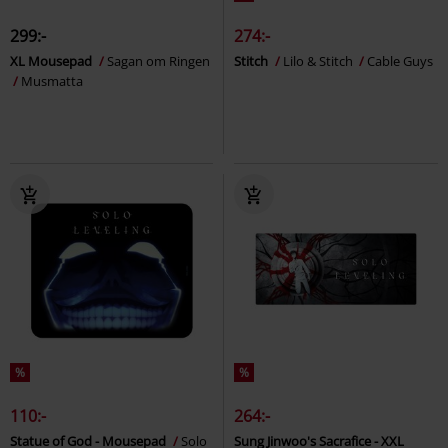
299:-
274:-
XL Mousepad
Sagan om Ringen
Stitch
Lilo & Stitch
Cable Guys
Musmatta
%
%
110:-
264:-
Statue of God - Mousepad
Solo
Sung Jinwoo's Sacrafice - XXL