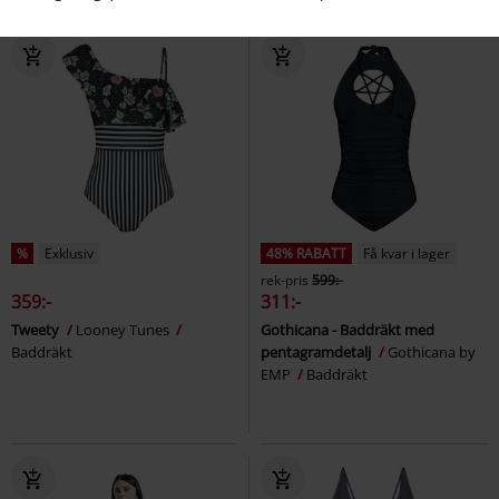
%
Exklusiv
48% RABATT
Få kvar i lager
rek-pris
599:-
359:-
311:-
Tweety
Looney Tunes
Gothicana - Baddräkt med
Baddräkt
pentagramdetalj
Gothicana by
EMP
Baddräkt