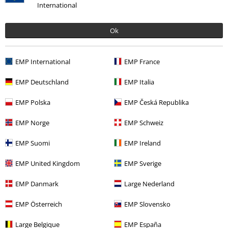
Parkway Drive
Baddräkt
spetsdetaljer
Black Premium by
International
EMP
Baddräkt
Ok
EMP International
EMP France
EMP Deutschland
EMP Italia
EMP Polska
EMP Česká Republika
EMP Norge
EMP Schweiz
EMP Suomi
EMP Ireland
65% RABATT
Få kvar i lager
77% RABATT
Få kvar i lager
rek-pris
699:-
rek-pris
699:-
EMP United Kingdom
EMP Sverige
239:-
159:-
EMP Danmark
Large Nederland
Halterneckbaddräkt med
Svart baddräkt med
mystiska symboler
Gothicana
dödskallemönster och tryck
EMP Österreich
EMP Slovensko
by EMP
Baddräkt
Rock Rebel by EMP
Baddräkt
Large Belgique
EMP España