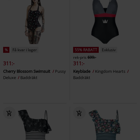
%
Få kvar i lager
55% RABATT
Exklusiv
rek-pris
699:-
311:-
311:-
Cherry Blossom Swimsuit
Pussy
Keyblade
Kingdom Hearts
Deluxe
Baddräkt
Baddräkt