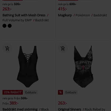
rek-pris
599:-
rek-pris
699:-
263:-
415:-
Bathing Suit with Mesh Dress
Magikarp
Pokémon
Baddräkt
Full Volume by EMP
Baddräkt
35% RABATT
Exklusiv
%
Exklusiv
rek-pris
Från
599:-
389:-
263:-
Från
Baddräkt med snörning
Black
Original Sinners
Rock Rebel by