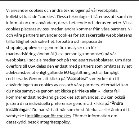
Vi använder cookies och andra teknologier på vår webbplats,
kollektivt kallade “cookies". Dessa teknologier tillåter oss att samla in
information om användare, deras beteende och deras enheter. Vissa
cookies placeras av oss, medan andra kommer från våra partners. Vi
och våra partners använder cookies för att säkerställa webbplatsens
tillförlitlighet och säkerhet, förbättra och anpassa din
Juridisk information/Villkor
shoppingupplevelse, genomföra analyser och för
marknadsföringsändamål (t.ex. personliga annonser) på vår
Villkor
webbplats, i sociala medier och på tredjepartswebbplatser. Om data
överförs till USA delas den endast med partners som omfattas av ett
Om oss
adekvansbeslut enligt gällande EU-lagstiftning och är lämpligt
certifierade. Genom att klicka på “
Acceptera
” samtycker du till
användningen av cookies av oss och våra partners. Alternativt kan
Ladda ner villkoren
du neka samtycke genom att klicka på “
Neka alla
” – i detta fall
kommer endast nödvändiga cookies att användas. Du kan också
Avfallshantering och miljöskydd
justera dina individuella preferenser genom att klicka på “
Ändra
inställningar
.” Du har rätt att när som helst återkalla eller ändra ditt
Försäkran om överensstämmelse
samtycke i
Inställningar för cookies
. För mer information om
dataskydd, besök
Integritetspolicy
.
Information om tillgänglighet