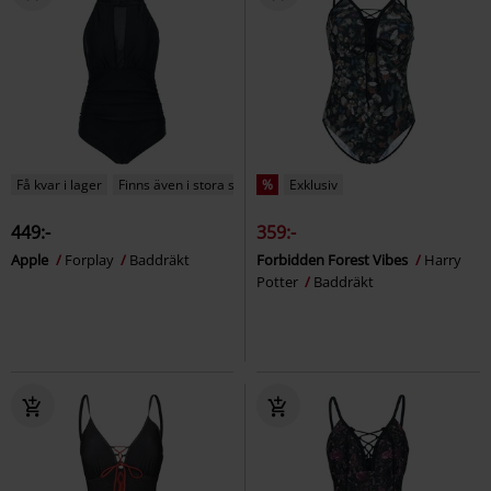
Få kvar i lager
Finns även i stora storlekar
%
Exklusiv
449:-
359:-
Apple
Forplay
Baddräkt
Forbidden Forest Vibes
Harry
Potter
Baddräkt