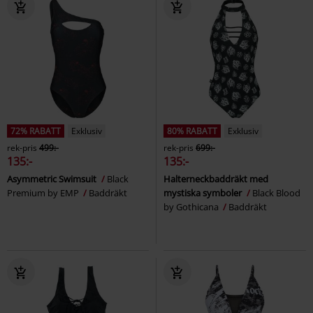
72% RABATT
Exklusiv
80% RABATT
Exklusiv
rek-pris
499:-
rek-pris
699:-
135:-
135:-
Asymmetric Swimsuit
Black
Halterneckbaddräkt med
Premium by EMP
Baddräkt
mystiska symboler
Black Blood
by Gothicana
Baddräkt