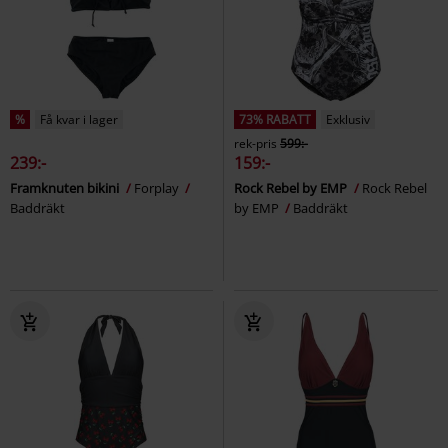
%
Få kvar i lager
73% RABATT
Exklusiv
rek-pris
599:-
239:-
159:-
Framknuten bikini
Forplay
Rock Rebel by EMP
Rock Rebel
Baddräkt
by EMP
Baddräkt