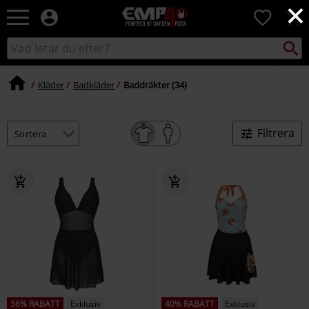
×
EMP
0
-
Musik,
Sök
Sök
Film,
i
TV
katalogen
&
Kläder
Badkläder
Baddräkter (34)
Spelmerch
-
Alternativt
Filtrera
Mode
56% RABATT
Exklusiv
40% RABATT
Exklusiv