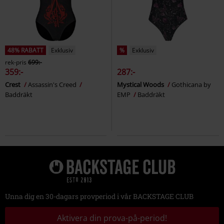
48% RABATT
Exklusiv
%
Exklusiv
rek-pris
699:-
359:-
287:-
Crest
Assassin's Creed
Mystical Woods
Gothicana by
Baddräkt
EMP
Baddräkt
Unna dig en 30-dagars provperiod i vår BACKSTAGE CLUB
Aktivera din prova-på-period!