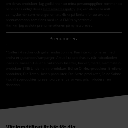
om deras produkter. Jag godkänner att mina personuppgifter kommer att
behandlas enligt deras
Datasekretesspolicy
. Jag kan återkalla mitt
samtycke när som helst genom att klicka på länken för att avsluta
prenumeration som finns med i alla EMP:s nyhetsbrev.
Här
kan jag avsluta prenumerationen på nyhetsbrevet.
Prenumerera
*Gäller i 4 veckor och gäller endast online. Kan inte kombineras med
andra erbjudanden/kampanjer. Aktuell rabatt dras av när rabattkoden
löses in i kassan. Gäller ej vid köp av biljetter, böcker, media, Rammstein-
produkter, (Till) Lindemann,-produkter, Böhse Onklez-produkter, Broilers-
produkter, Die Toten Hosen-produkter, Die Ärzte-produkter, Feine Sahne
Fischfilet-produkter, presentkort eller varor vars pris inkluderar en
donation.
Vår kundtjänst är här för dig