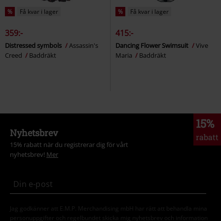
%
Få kvar i lager
%
Få kvar i lager
359:-
415:-
Distressed symbols
Assassin's
Dancing Flower Swimsuit
Vive
Creed
Baddräkt
Maria
Baddräkt
15%
Nyhetsbrev
rabatt
15% rabatt när du registrerar dig för vårt
nyhetsbrev!
Mer
Jag godkänner att E.M.P. Merchandising mbH har rätt att behandla mina
personuppgifter och regelbundet skicka mig nyhetsbrev och information