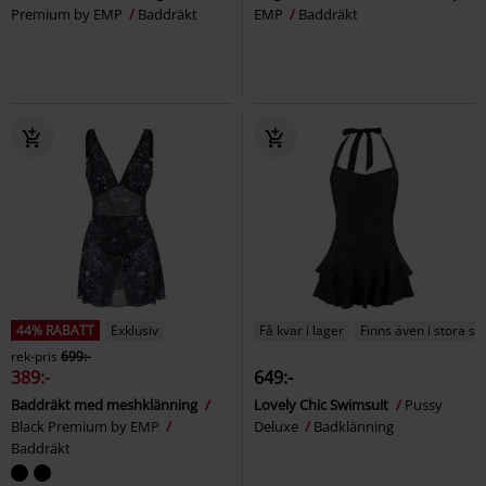
Premium by EMP
Baddräkt
EMP
Baddräkt
44% RABATT
Exklusiv
Få kvar i lager
Finns även i stora st
rek-pris
699:-
389:-
649:-
Baddräkt med meshklänning
Lovely Chic Swimsuit
Pussy
Black Premium by EMP
Deluxe
Badklänning
Baddräkt