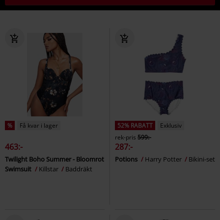
%
Få kvar i lager
52% RABATT
Exklusiv
rek-pris
599:-
463:-
287:-
Twilight Boho Summer - Bloomrot
Potions
Harry Potter
Bikini-set
Swimsuit
Killstar
Baddräkt