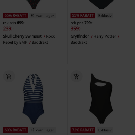
65% RABATT
Få kvar i lager
55% RABATT
Exklusiv
rek-pris
699:-
rek-pris
799:-
239:-
359:-
Skull Cherry Swimsuit
Rock
Gryffindor
Harry Potter
Rebel by EMP
Baddräkt
Baddräkt
60% RABATT
Få kvar i lager
72% RABATT
Exklusiv