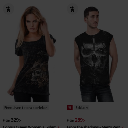
Finns även i stora storlekar
%
Exklusiv
329:-
289:-
Från
Från
Corvus Queen Women's T-shirt
From the shadows - Men's Vest