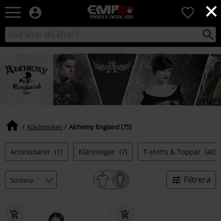
×
EMP
0
-
Musik,
Sök
Sök
Film,
i
TV
katalogen
&
Spelmerch
-
Alternativt
Mode
Klädmärken
Alchemy England (75)
Accessoarer
(1)
Klänningar
(7)
T-shirts & Toppar
(40)
Filtrera