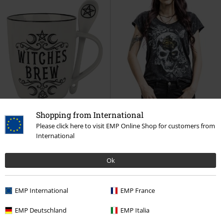
Shopping from International
Please click here to visit EMP Online Shop for customers from
International
Finns även i stora storlekar
Ok
179:-
329:-
Från
Witches Brew
Alchemy England
Bee Skull
Alchemy England
T-
Mugg
shirt
EMP International
EMP France
EMP Deutschland
EMP Italia