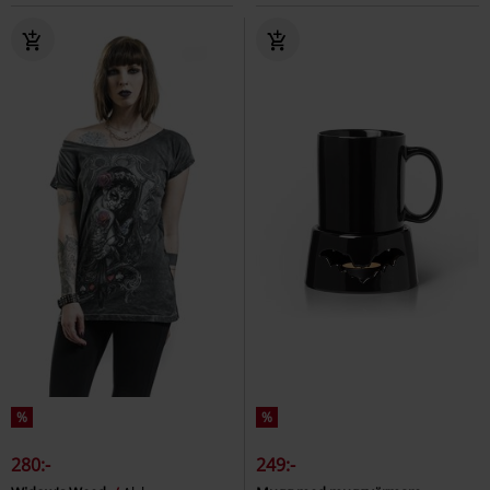
%
%
280:-
249:-