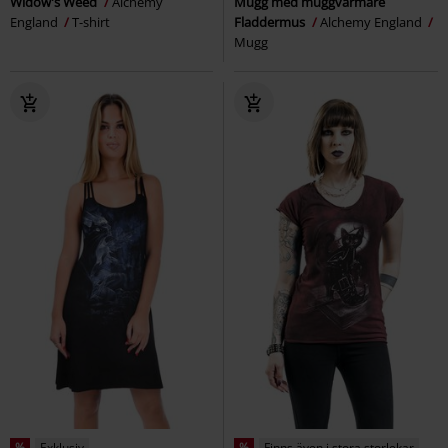
Widow's Weed
Alchemy
Mugg med muggvärmare
England
T-shirt
Fladdermus
Alchemy England
Mugg
%
Exklusiv
%
Finns även i stora storlekar