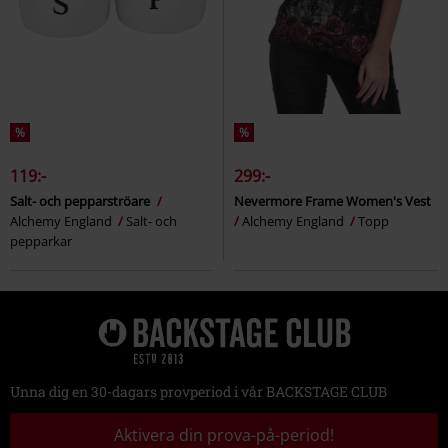
%
%
119:-
299:-
Salt- och pepparströare
Nevermore Frame Women's Vest
Alchemy England
Salt- och
Alchemy England
Topp
pepparkar
Unna dig en 30-dagars provperiod i vår BACKSTAGE CLUB
Aktivera din prova-på-period!