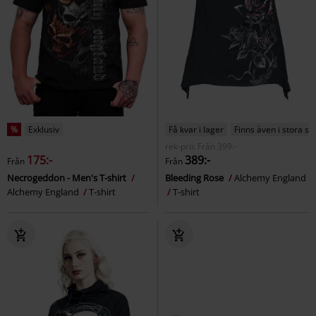
%
Exklusiv
Få kvar i lager
Finns även i stora st
rek-pris
Från
399:-
175:-
389:-
Från
Från
Necrogeddon - Men's T-shirt
Bleeding Rose
Alchemy England
Alchemy England
T-shirt
T-shirt