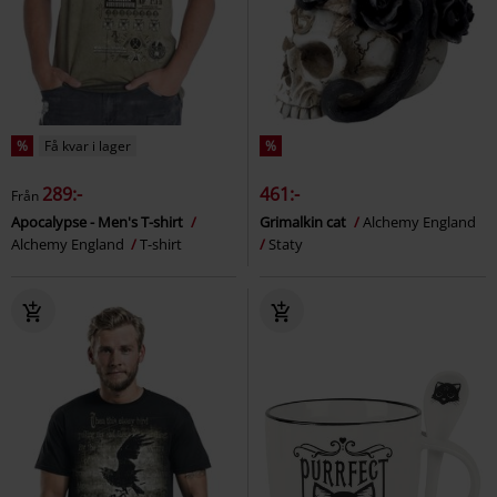
%
Få kvar i lager
%
289:-
461:-
Från
Apocalypse - Men's T-shirt
Grimalkin cat
Alchemy England
Alchemy England
T-shirt
Staty