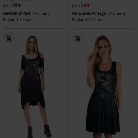
389:-
249:-
Från
Från
Devil Skull Pact
Alchemy
Nine Lives Vintage
Alchemy
England
Topp
England
T-shirt