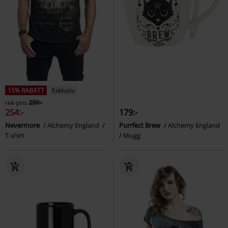
15% RABATT
Exklusiv
rek-pris
299:-
254:-
179:-
Nevermore
Alchemy England
Purrfect Brew
Alchemy England
T-shirt
Mugg