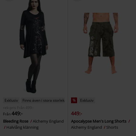
Exklusiv
Finns även i stora storlekar
%
Exklusiv
rek-pris
Från
499:-
449:-
449:-
Från
Bleeding Rose
Alchemy England
Apocalypse Men's Long Shorts
Halvlång klänning
Alchemy England
Shorts