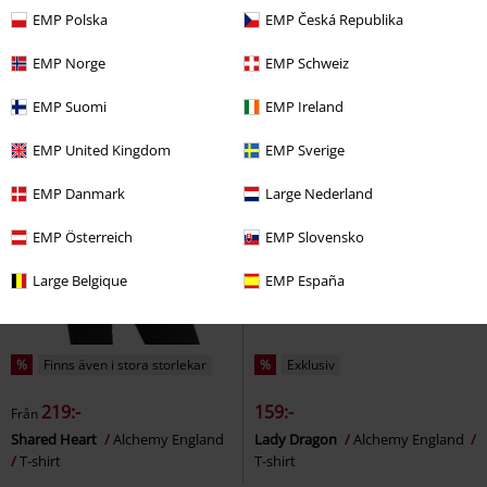
EMP Polska
EMP Česká Republika
EMP Norge
EMP Schweiz
EMP Suomi
EMP Ireland
EMP United Kingdom
EMP Sverige
EMP Danmark
Large Nederland
EMP Österreich
EMP Slovensko
Large Belgique
EMP España
%
Finns även i stora storlekar
%
Exklusiv
219:-
159:-
Från
Shared Heart
Alchemy England
Lady Dragon
Alchemy England
T-shirt
T-shirt