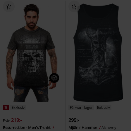
%
Exklusiv
Få kvar i lager
Exklusiv
219:-
299:-
Från
Resurrection - Men's T-shirt
Mjölnir Hammer
Alchemy