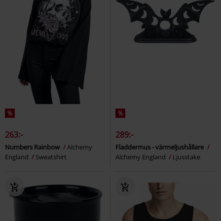
%
%
263:-
289:-
Numbers Rainbow
Alchemy
Fladdermus - värmeljushållare
England
Sweatshirt
Alchemy England
Ljusstake