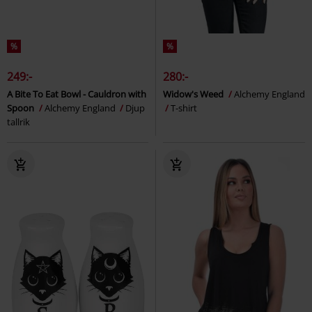
%
%
249:-
280:-
A Bite To Eat Bowl - Cauldron with
Widow's Weed
Alchemy England
Spoon
Alchemy England
Djup
T-shirt
tallrik