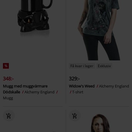
%
Få kvar i lager
Exklusiv
348:-
329:-
Mugg med muggvärmare
Widow's Weed
Alchemy England
Dödskalle
Alchemy England
T-shirt
Mugg