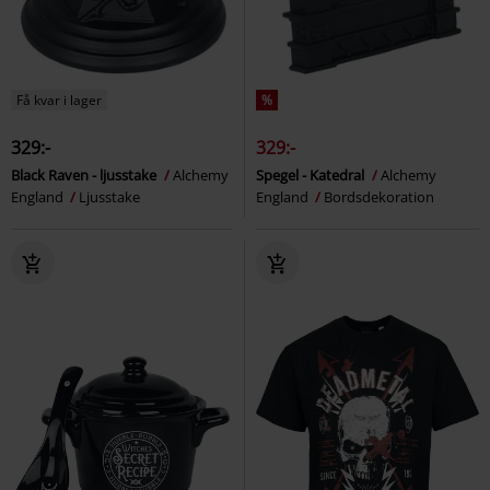
Få kvar i lager
%
329:-
329:-
Black Raven - ljusstake
Alchemy
Spegel - Katedral
Alchemy
England
Ljusstake
England
Bordsdekoration