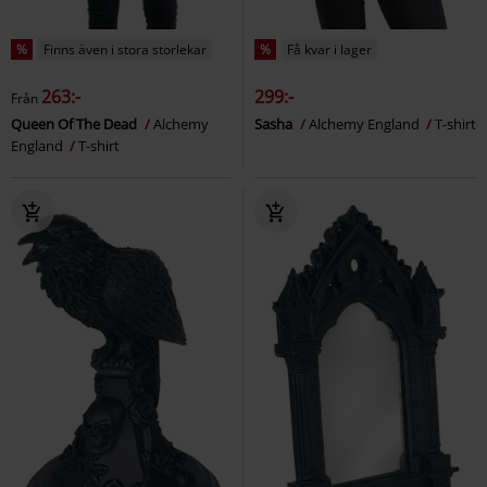
%
Finns även i stora storlekar
%
Få kvar i lager
263:-
299:-
Från
Queen Of The Dead
Alchemy
Sasha
Alchemy England
T-shirt
England
T-shirt