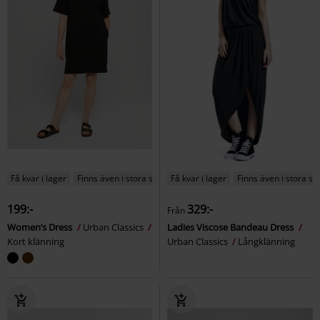
Få kvar i lager
Finns även i stora storlekar
Få kvar i lager
Finns även i stora st
199:-
329:-
Från
Women’s Dress
Urban Classics
Ladies Viscose Bandeau Dress
Kort klänning
Urban Classics
Långklänning