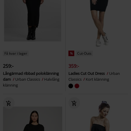
Få kvar i lager
%
Cut-Outs
259:-
359:-
Långärmad ribbad poloklänning
Ladies Cut Out Dress
Urban
dam
Urban Classics
Halvlång
Classics
Kort klänning
klänning