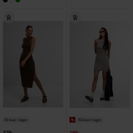
Få kvar i lager
%
Få kvar i lager
329:-
199:-