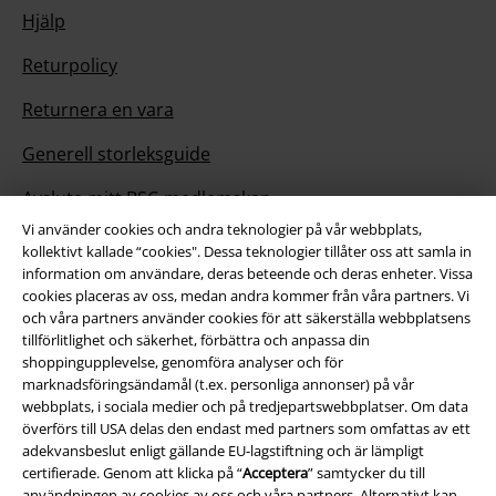
Hjälp
Returpolicy
Returnera en vara
Generell storleksguide
Avsluta mitt BSC-medlemskap
Vi använder cookies och andra teknologier på vår webbplats,
Betalningsmetod
kollektivt kallade “cookies". Dessa teknologier tillåter oss att samla in
information om användare, deras beteende och deras enheter. Vissa
cookies placeras av oss, medan andra kommer från våra partners. Vi
och våra partners använder cookies för att säkerställa webbplatsens
tillförlitlighet och säkerhet, förbättra och anpassa din
Dina erbjudanden
shoppingupplevelse, genomföra analyser och för
marknadsföringsändamål (t.ex. personliga annonser) på vår
Tävlingar
webbplats, i sociala medier och på tredjepartswebbplatser. Om data
överförs till USA delas den endast med partners som omfattas av ett
Beställ EMP-presentkort
adekvansbeslut enligt gällande EU-lagstiftning och är lämpligt
certifierade. Genom att klicka på “
Acceptera
” samtycker du till
Studentrabatt
användningen av cookies av oss och våra partners. Alternativt kan