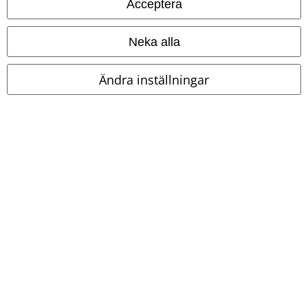
Acceptera
Neka alla
Ändra inställningar
Betalningsmetod
Frakt
EMP-appen
Ladda ner EMP-appen nu och ta del av många fördelar!