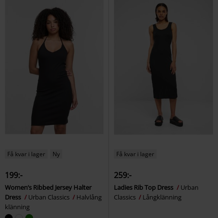
Få kvar i lager
Ny
Få kvar i lager
199:-
259:-
Women’s Ribbed Jersey Halter
Ladies Rib Top Dress
Urban
Dress
Urban Classics
Halvlång
Classics
Långklänning
klänning