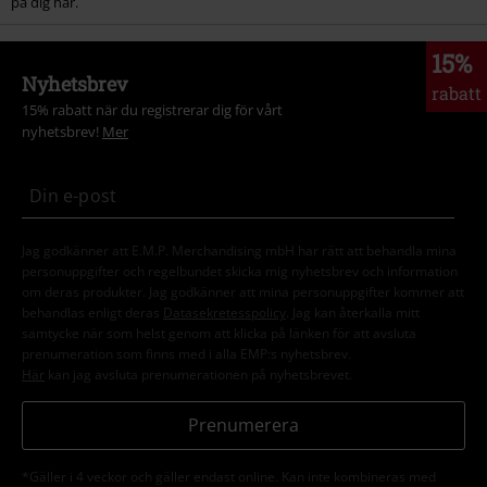
på dig här.
15%
Nyhetsbrev
rabatt
15% rabatt när du registrerar dig för vårt
nyhetsbrev!
Mer
Jag godkänner att E.M.P. Merchandising mbH har rätt att behandla mina
personuppgifter och regelbundet skicka mig nyhetsbrev och information
om deras produkter. Jag godkänner att mina personuppgifter kommer att
behandlas enligt deras
Datasekretesspolicy
. Jag kan återkalla mitt
samtycke när som helst genom att klicka på länken för att avsluta
prenumeration som finns med i alla EMP:s nyhetsbrev.
Här
kan jag avsluta prenumerationen på nyhetsbrevet.
Prenumerera
*Gäller i 4 veckor och gäller endast online. Kan inte kombineras med