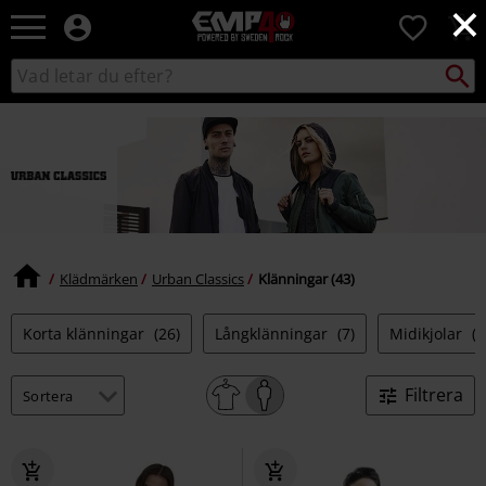
×
EMP
0
-
Musik,
Sök
Sök
Film,
i
TV
katalogen
&
Spelmerch
-
Alternativt
Mode
Klädmärken
Urban Classics
Klänningar (43)
Korta klänningar
(26)
Långklänningar
(7)
Midikjolar
(1
Filtrera