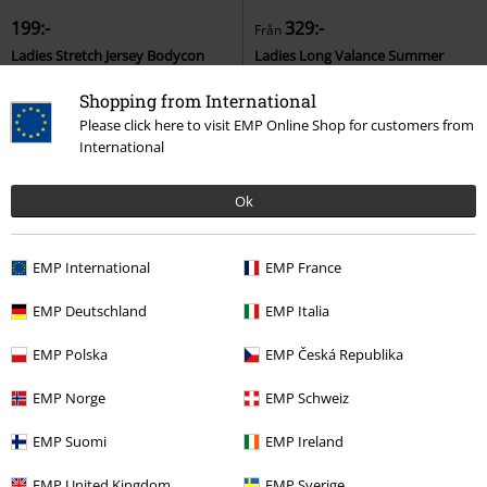
199:-
329:-
Från
Ladies Stretch Jersey Bodycon
Ladies Long Valance Summer
Dress
Urban Classics
Kort
Dress
Urban Classics
Shopping from International
klänning
Långklänning
Please click here to visit EMP Online Shop for customers from
International
Ok
EMP International
EMP France
EMP Deutschland
EMP Italia
EMP Polska
EMP Česká Republika
EMP Norge
EMP Schweiz
EMP Suomi
EMP Ireland
EMP United Kingdom
EMP Sverige