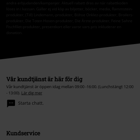
andra erbjudanden/kampanjer. Aktuell rabatt dras av när rabattkoden
löses in i kassan. Gäller ej vid köp av biljetter, böcker, media, Rammstein-
produkter, (Till) Lindemann,-produkter, Böhse Onklez-produkter, Broilers-
produkter, Die Toten Hosen-produkter, Die Ärzte-produkter, Feine Sahne
Fischfilet-produkter, presentkort eller varor vars pris inkluderar en
donation.
Vår kundtjänst är här för dig
Vår kundtjänst är öppen idag mellan 09:00 -16:00. (Lunchstängt 12:00
- 13:00).
Lär dig mer
Starta chatt.
Kundservice