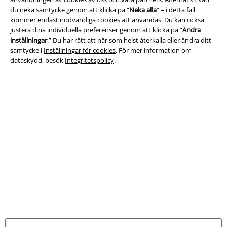
du neka samtycke genom att klicka på “
Neka alla
” – i detta fall
EMP Backstage Club
kommer endast nödvändiga cookies att användas. Du kan också
justera dina individuella preferenser genom att klicka på “
Ändra
inställningar
.” Du har rätt att när som helst återkalla eller ändra ditt
samtycke i
Inställningar för cookies
. För mer information om
Om EMP
dataskydd, besök
Integritetspolicy
.
Partner-program
Hållbarhet
Bli en del av gemenskapen!