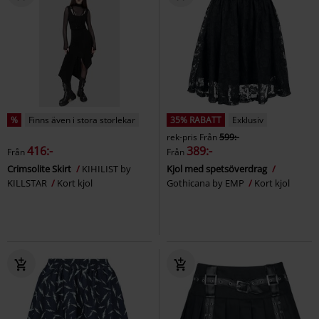
%
Finns även i stora storlekar
35% RABATT
Exklusiv
rek-pris
Från
599:-
416:-
389:-
Från
Från
Crimsolite Skirt
KIHILIST by
Kjol med spetsöverdrag
KILLSTAR
Kort kjol
Gothicana by EMP
Kort kjol