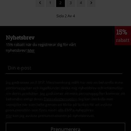
1
2
3
4
Sida 2 Av 4
15%
Nyhetsbrev
rabatt
15% rabatt när du registrerar dig för vårt
nyhetsbrev!
Mer
Jag godkänner att E.M.P. Merchandising mbH har rätt att behandla mina
personuppgifter och regelbundet skicka mig nyhetsbrev och information
om deras produkter. Jag godkänner att mina personuppgifter kommer att
behandlas enligt deras
Datasekretesspolicy
. Jag kan återkalla mitt
samtycke när som helst genom att klicka på länken för att avsluta
prenumeration som finns med i alla EMP:s nyhetsbrev.
Här
kan jag avsluta prenumerationen på nyhetsbrevet.
Prenumerera