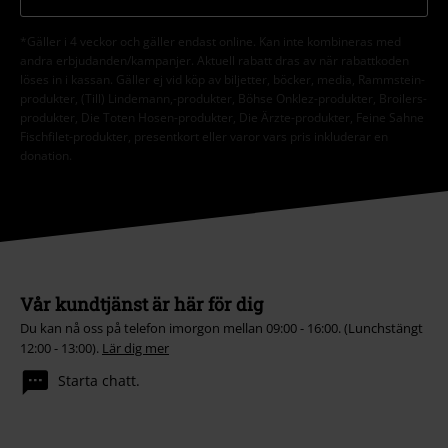
*Gäller i 4 veckor och gäller endast online. Kan inte kombineras med
andra erbjudanden/kampanjer. Aktuell rabatt dras av när rabattkoden
löses in i kassan. Gäller ej vid köp av biljetter, böcker, media, Rammstein-
produkter, (Till) Lindemann,-produkter, Böhse Onklez-produkter, Broilers-
produkter, Die Toten Hosen-produkter, Die Ärzte-produkter, Feine Sahne
Fischfilet-produkter, presentkort eller varor vars pris inkluderar en
donation.
Vår kundtjänst är här för dig
Du kan nå oss på telefon imorgon mellan 09:00 - 16:00. (Lunchstängt
12:00 - 13:00).
Lär dig mer
Starta chatt.