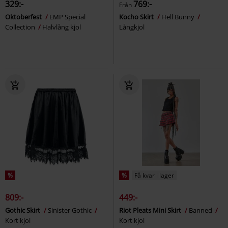
329:-
769:-
Från
Oktoberfest
EMP Special
Kocho Skirt
Hell Bunny
Collection
Halvlång kjol
Långkjol
%
%
Få kvar i lager
809:-
449:-
Gothic Skirt
Sinister Gothic
Riot Pleats Mini Skirt
Banned
Kort kjol
Kort kjol