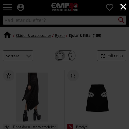
×
EMP
0
-
Musik,
Sök
Sök
Film,
i
TV
katalogen
&
Kläder & accessoarer
Byxor
Kjolar & Kiltar (189)
Spelmerch
-
Alternativt
Filtrera
Mode
Ny
Finns även i stora storlekar
%
Brodyr