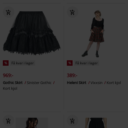
%
Få kvar i lager
%
Få kvar i lager
969:-
389:-
Gothic Skirt
Sinister Gothic
Heleni Skirt
Vixxsin
Kort kjol
Kort kjol