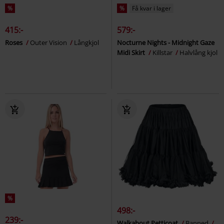
%
%
Få kvar i lager
415:-
579:-
Roses
Outer Vision
Långkjol
Nocturne Nights - Midnight Gaze
Midi Skirt
Killstar
Halvlång kjol
%
498:-
239:-
Walkabout Petticoat
Banned