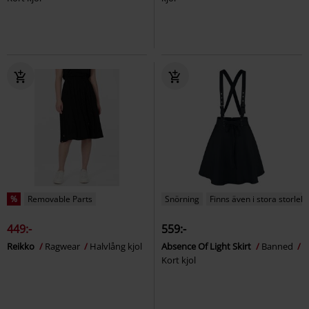
%
Removable Parts
Snörning
Finns även i stora storlek
449:-
559:-
Reikko
Ragwear
Halvlång kjol
Absence Of Light Skirt
Banned
Kort kjol