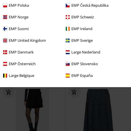
EMP Polska
EMP Česká Republika
EMP Norge
EMP Schweiz
EMP Suomi
EMP Ireland
%
Få kvar i lager
Finns även i stora st
EMP United Kingdom
EMP Sverige
239:-
349:-
EMP Danmark
Large Nederland
ELLI
Forplay
Långkjol
Check It Out Kilt
Banned
Kort
kjol
EMP Österreich
EMP Slovensko
Large Belgique
EMP España