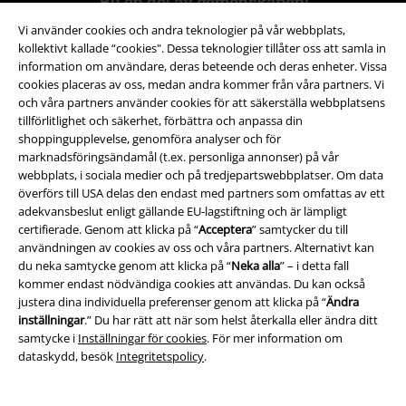
Bli en del av gemenskapen!
Vi använder cookies och andra teknologier på vår webbplats,
kollektivt kallade “cookies". Dessa teknologier tillåter oss att samla in
information om användare, deras beteende och deras enheter. Vissa
cookies placeras av oss, medan andra kommer från våra partners. Vi
och våra partners använder cookies för att säkerställa webbplatsens
tillförlitlighet och säkerhet, förbättra och anpassa din
shoppingupplevelse, genomföra analyser och för
marknadsföringsändamål (t.ex. personliga annonser) på vår
webbplats, i sociala medier och på tredjepartswebbplatser. Om data
Betalningsmetod
överförs till USA delas den endast med partners som omfattas av ett
adekvansbeslut enligt gällande EU-lagstiftning och är lämpligt
certifierade. Genom att klicka på “
Acceptera
” samtycker du till
användningen av cookies av oss och våra partners. Alternativt kan
du neka samtycke genom att klicka på “
Neka alla
” – i detta fall
kommer endast nödvändiga cookies att användas. Du kan också
justera dina individuella preferenser genom att klicka på “
Ändra
Frakt
inställningar
.” Du har rätt att när som helst återkalla eller ändra ditt
samtycke i
Inställningar för cookies
. För mer information om
dataskydd, besök
Integritetspolicy
.