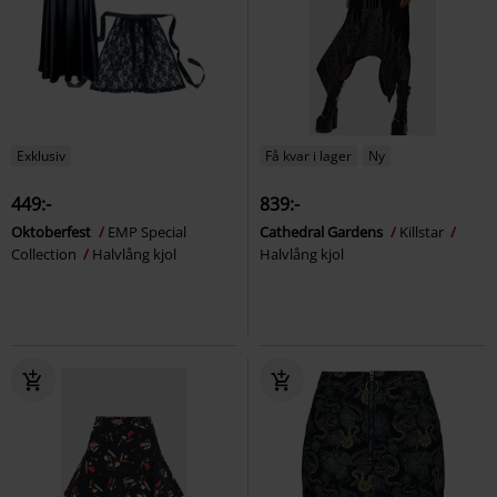
Exklusiv
Få kvar i lager
Ny
449:-
839:-
Oktoberfest
EMP Special
Cathedral Gardens
Killstar
Collection
Halvlång kjol
Halvlång kjol