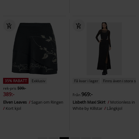
35% RABATT
Exklusiv
Få kvar i lager
Finns även i stora st
rek-pris
599:-
389:-
969:-
Från
Elven Leaves
Sagan om Ringen
Lisbeth Maxi Skirt
Motionless in
Kort kjol
White by Killstar
Långkjol