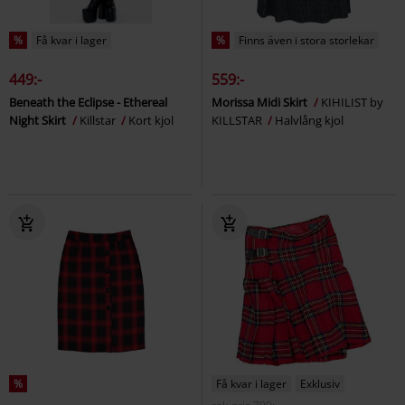
%
Få kvar i lager
%
Finns även i stora storlekar
449:-
559:-
Beneath the Eclipse - Ethereal
Morissa Midi Skirt
KIHILIST by
Night Skirt
Killstar
Kort kjol
KILLSTAR
Halvlång kjol
%
Få kvar i lager
Exklusiv