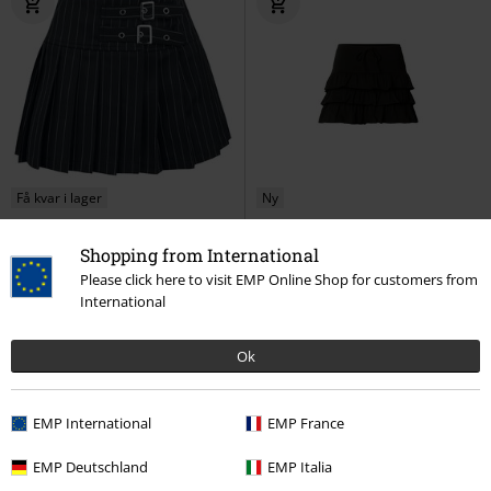
Få kvar i lager
Ny
439:-
329:-
Shopping from International
Sisterhood skirt
Banned
Kort
Women’s Ruffled Jersey Skirt
Please click here to visit EMP Online Shop for customers from
kjol
Urban Classics
Kort kjol
International
Ok
EMP International
EMP France
EMP Deutschland
EMP Italia