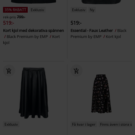
35% RABATT
Exklusiv
Exklusiv
Ny
rek-pris
799:-
519:-
519:-
Kort kjol med dekorativa spännen
Essential - Faux Leather
Black
Black Premium by EMP
Kort
Premium by EMP
Kort kjol
kjol
Exklusiv
Få kvar i lager
Finns även i stora st