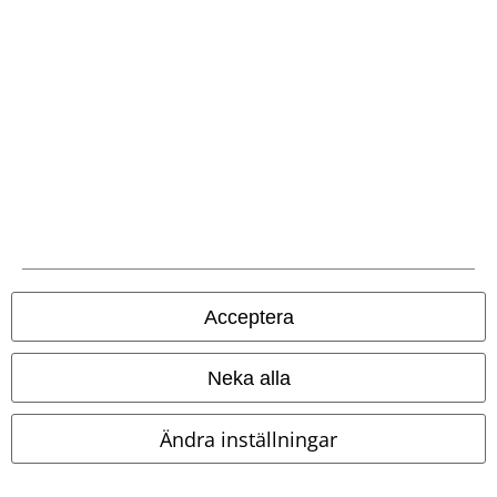
EMP-appen
Ladda ner EMP-appen nu och ta del av många fördelar!
A Warner Music Group Company
Acceptera
Neka alla
Ändra inställningar