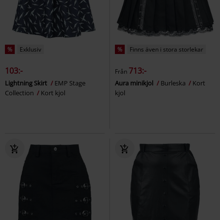
%
Exklusiv
%
Finns även i stora storlekar
103:-
713:-
Från
Lightning Skirt
EMP Stage
Aura minikjol
Burleska
Kort
Collection
Kort kjol
kjol