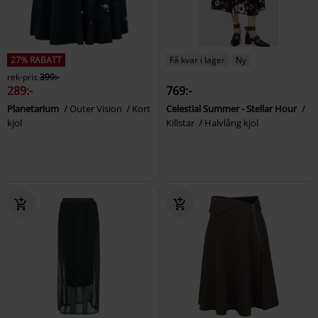
27% RABATT
Få kvar i lager
Ny
rek-pris
399:-
289:-
769:-
Planetarium
Outer Vision
Kort
Celestial Summer - Stellar Hour
kjol
Killstar
Halvlång kjol