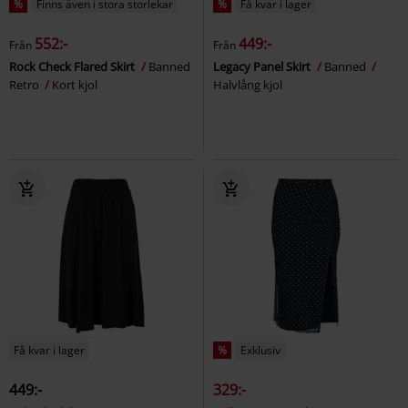
%
Finns även i stora storlekar
%
Få kvar i lager
552:-
449:-
Från
Från
Rock Check Flared Skirt
Banned
Legacy Panel Skirt
Banned
Retro
Kort kjol
Halvlång kjol
Få kvar i lager
%
Exklusiv
449:-
329:-