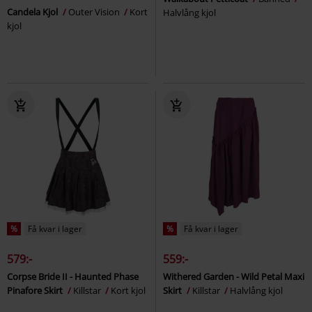
Candela Kjol
Outer Vision
Kort
Halvlång kjol
kjol
%
Få kvar i lager
%
Få kvar i lager
579:-
559:-
Corpse Bride II - Haunted Phase
Withered Garden - Wild Petal Maxi
Pinafore Skirt
Killstar
Kort kjol
Skirt
Killstar
Halvlång kjol