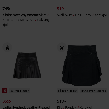
749:-
519:-
Kihilist Nova Asymmetric Skirt
Skelli Skirt
Hell Bunny
Kort kjol
KIHILIST by KILLSTAR
Halvlång
kjol
%
Få kvar i lager
Få kvar i lager
Finns även i stora st
359:-
519:-
Ladies Synthetic Leather Pleated
Kilt
Forplay
Kort kjol