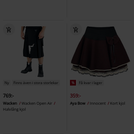
Ny
Finns även i stora storlekar
%
Få kvar i lager
769:-
359:-
Wacken
Wacken Open Air
Aya Bow
Innocent
Kort kjol
Halvlång kjol