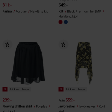
rek-pris
799:-
311:-
649:-
Farina
Forplay
Halvlång kjol
Kilt
Black Premium by EMP
Halvlång kjol
%
Få kvar i lager
%
Få kvar i lager
239:-
559:-
Från
Flowing chiffon skirt
Forplay
Jawbreaker
Jawbreaker
Kort
Kort kjol
kjol