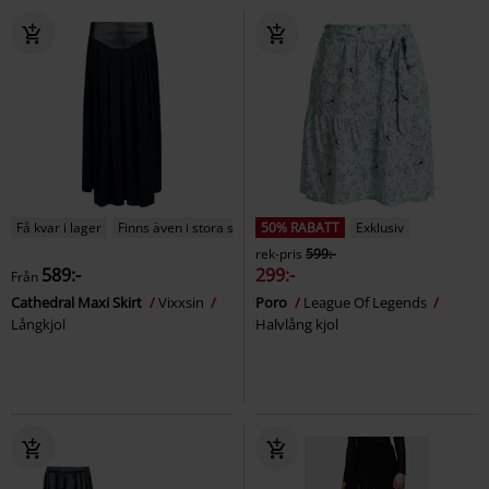
Få kvar i lager
Finns även i stora storlekar
50% RABATT
Exklusiv
rek-pris
599:-
589:-
299:-
Från
Cathedral Maxi Skirt
Vixxsin
Poro
League Of Legends
Långkjol
Halvlång kjol