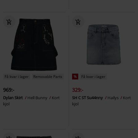
Få kvar i lager
Removable Parts
%
Få kvar i lager
969:-
329:-
Dylan Skirt
Hell Bunny
Kort
SH C ST Su44nny
Hailys
Kort
kjol
kjol