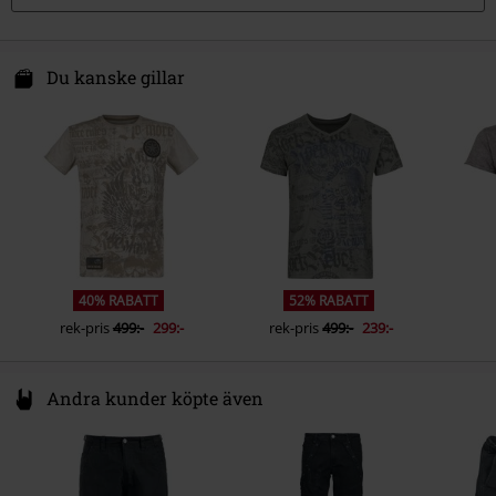
Du kanske gillar
40% RABATT
52% RABATT
rek-pris
499:-
299:-
rek-pris
499:-
239:-
Andra kunder köpte även