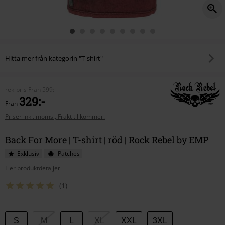
Hitta mer från kategorin "T-shirt"
rek-pris
Från
599:-
329:-
Från
Priser inkl. moms., Frakt tillkommer.
Back For More | T-shirt | röd | Rock Rebel by EMP
Exklusiv
Patches
Fler produktdetaljer
(1)
Välj
S
M
L
XL
XXL
3XL