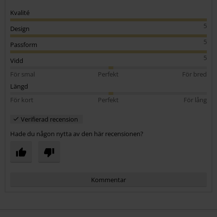
Kommentar
Senast besökt
Skicka kommentar
rek-pris
Från
599:-
329:-
Från