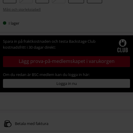
din
Mått och storlekstabell
storlek
I lager
Spara in på fraktkostnaden och testa Backstage Club
kostnadsfritt i 30 dagar direkt:
Lägg prova-på-medlemskapet i varukorgen
Om du redan är BSC-medlem kan du logga in här:
Logga in nu
Betala med faktura