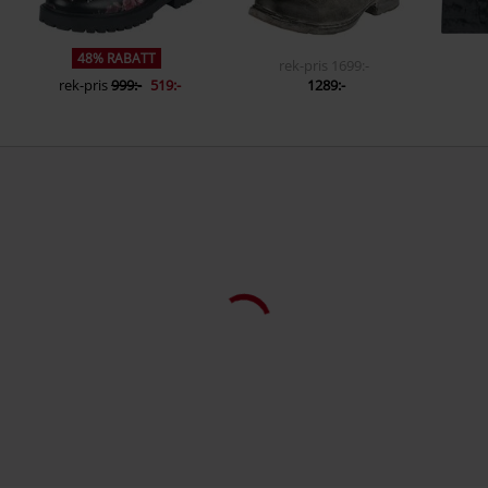
48% RABATT
rek-pris
1699:-
rek-pris
999:-
519:-
1289:-
1 Recensioner
5
1
0
0
0
0
Kvalité
5/5
Design
5/5
Passform
5/5