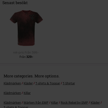
More categories. More options.
Klädmärken
Kläder
T-shirts & Toppar
T-Shirtar
Klädmärken
Killar
Klädmärken
Märken från EMP
Killar
Rock Rebel by EMP
Kläder
T-shirts & Toppar
Klädmärken
Märken från EMP
T-shirts & Toppar
T-Shirtar
Plusstorlekar
Killar
T-shirts
15%
Nyhetsbrev
rabatt
15% rabatt när du registrerar dig för vårt
nyhetsbrev!
Mer