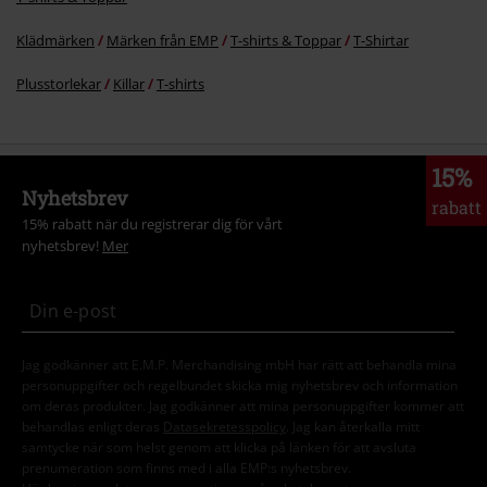
Jag godkänner att E.M.P. Merchandising mbH har rätt att behandla mina
personuppgifter och regelbundet skicka mig nyhetsbrev och information
om deras produkter. Jag godkänner att mina personuppgifter kommer att
behandlas enligt deras
Datasekretesspolicy
. Jag kan återkalla mitt
samtycke när som helst genom att klicka på länken för att avsluta
prenumeration som finns med i alla EMP:s nyhetsbrev.
Här
kan jag avsluta prenumerationen på nyhetsbrevet.
Prenumerera
*Gäller i 4 veckor och gäller endast online. Kan inte kombineras med
andra erbjudanden/kampanjer. Aktuell rabatt dras av när rabattkoden
löses in i kassan. Gäller ej vid köp av biljetter, böcker, media, Rammstein-
produkter, (Till) Lindemann,-produkter, Böhse Onklez-produkter, Broilers-
produkter, Die Toten Hosen-produkter, Die Ärzte-produkter, Feine Sahne
Fischfilet-produkter, presentkort eller varor vars pris inkluderar en
donation.