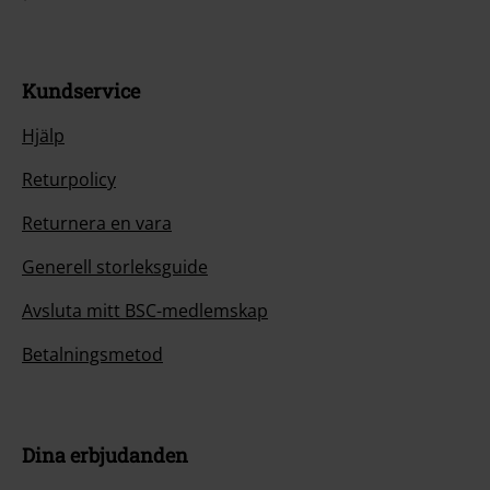
Betalningsmetod
Dina erbjudanden
Tävlingar
Beställ EMP-presentkort
Studentrabatt
EMP Backstage Club
Om EMP
Partner-program