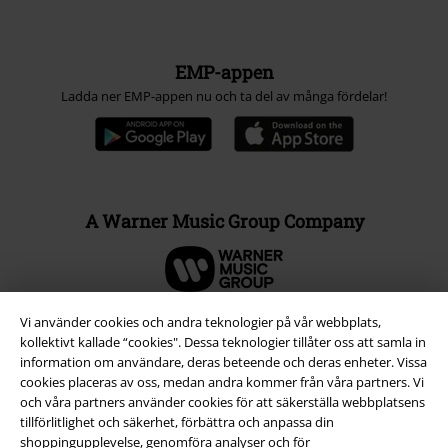
Juridisk information/Villkor
Villkor
Om oss
Vi använder cookies och andra teknologier på vår webbplats,
Ladda ner villkoren
kollektivt kallade “cookies". Dessa teknologier tillåter oss att samla in
information om användare, deras beteende och deras enheter. Vissa
Avfallshantering och miljöskydd
cookies placeras av oss, medan andra kommer från våra partners. Vi
och våra partners använder cookies för att säkerställa webbplatsens
tillförlitlighet och säkerhet, förbättra och anpassa din
Försäkran om överensstämmelse
shoppingupplevelse, genomföra analyser och för