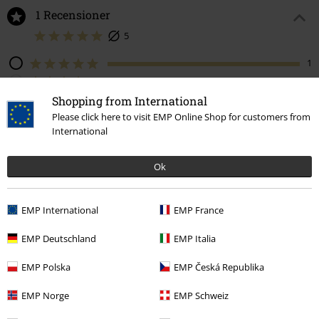
Vidd
För smal
Perfekt
För bred
Längd
För kort
Perfekt
För lång
Shopping from International
Berätta vad du tycker om "Back For More".
Please click here to visit EMP Online Shop for customers from
International
Skriv en recension
How do reviews work?
Ok
Sortera efter
Datum
Hjälpsam
EMP International
EMP France
EMP Deutschland
EMP Italia
Robert K.
2 Recensioner
EMP Polska
EMP Česká Republika
Postat den: torsdag, 7 februari 2019
EMP Norge
EMP Schweiz
Din längd i meter (t.ex. 1,73): 1.94
Vilken storlek köpte du?: 3X