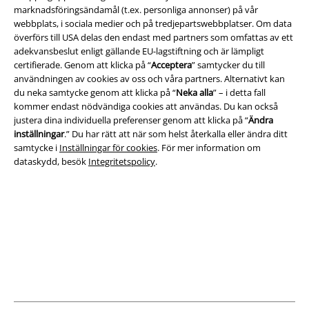
marknadsföringsändamål (t.ex. personliga annonser) på vår
Information om tillgänglighet
webbplats, i sociala medier och på tredjepartswebbplatser. Om data
överförs till USA delas den endast med partners som omfattas av ett
Inställningar för cookies
adekvansbeslut enligt gällande EU-lagstiftning och är lämpligt
certifierade. Genom att klicka på “
Acceptera
” samtycker du till
Bekräfta ångrat köp
användningen av cookies av oss och våra partners. Alternativt kan
du neka samtycke genom att klicka på “
Neka alla
” – i detta fall
kommer endast nödvändiga cookies att användas. Du kan också
Alla priser inkl. moms.
Fraktkostnad tillkommer.
justera dina individuella preferenser genom att klicka på “
Ändra
© 1986-2026 E.M.P. Merchandising HGmbH
inställningar
.” Du har rätt att när som helst återkalla eller ändra ditt
samtycke i
Inställningar för cookies
. För mer information om
dataskydd, besök
Integritetspolicy
.
Våra onlinebutiker
EMP International
EMP France
EMP Deutschland
EMP Italia