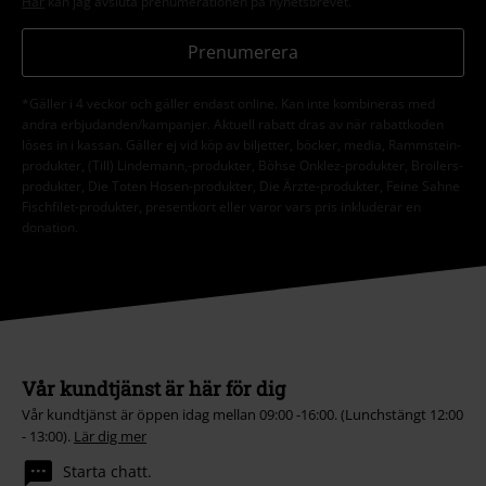
Vår kundtjänst är här för dig
Vår kundtjänst är öppen idag mellan 09:00 -16:00. (Lunchstängt 12:00
- 13:00).
Lär dig mer
Starta chatt.
Kundservice
Hjälp
Returpolicy
Returnera en vara
Generell storleksguide
Avsluta mitt BSC-medlemskap