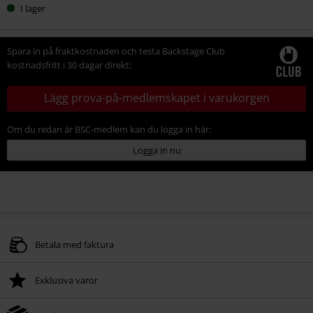
I lager
Spara in på fraktkostnaden och testa Backstage Club
kostnadsfritt i 30 dagar direkt:
Lägg prova-på-medlemskapet i varukorgen
Om du redan är BSC-medlem kan du logga in här:
Logga in nu
Betala med faktura
Exklusiva varor