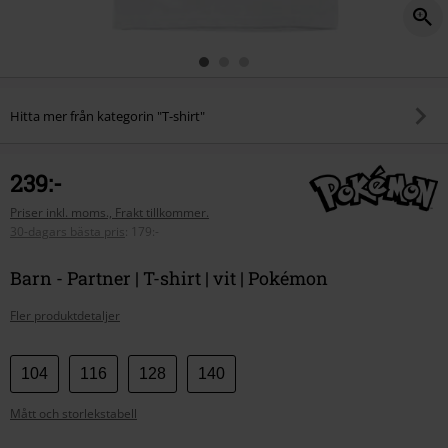
Hitta mer från kategorin "T-shirt"
239:-
Priser inkl. moms., Frakt tillkommer.
30-dagars bästa pris
:
179:-
Barn - Partner | T-shirt | vit | Pokémon
Fler produktdetaljer
Välj
104
116
128
140
din
Mått och storlekstabell
storlek