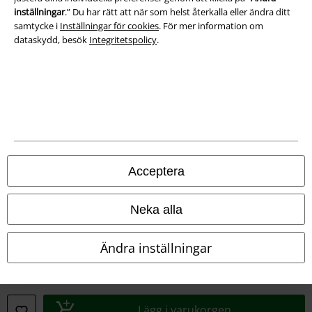
inställningar
.” Du har rätt att när som helst återkalla eller ändra ditt
samtycke i
Inställningar för cookies
. För mer information om
dataskydd, besök
Integritetspolicy
.
Juridisk information/Villkor
Villkor
Om oss
Ladda ner villkoren
Acceptera
Avfallshantering och miljöskydd
Neka alla
Försäkran om överensstämmelse
Information om tillgänglighet
Ändra inställningar
Inställningar för cookies
Bekräfta ångrat köp
Lägg i varukorgen