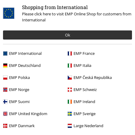
Shopping from International
Senast besökt
Please click here to visit EMP Online Shop for customers from
International
Ok
EMP International
EMP France
EMP Deutschland
EMP Italia
EMP Polska
EMP Česká Republika
239:-
EMP Norge
EMP Schweiz
More categories. More options.
EMP Suomi
EMP Ireland
Kläder & accessoarer
Toppar
EMP United Kingdom
EMP Sverige
Kläder
T-shirts & Toppar
EMP Danmark
Large Nederland