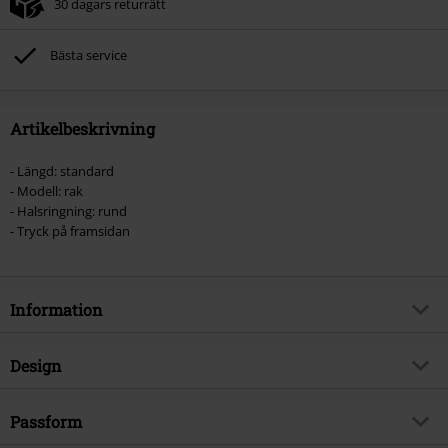
30 dagars returrätt
Bästa service
Artikelbeskrivning
- Längd: standard
- Modell: rak
- Halsringning: rund
- Tryck på framsidan
Information
Artikelnummer
464088
Design
Titel
Barn - Partner
Produkttyp
T-shirt
Produktämne
Passform
Fan-merch, Spel, Nintendo,
Pikachu, Hållbarhet
Mönster
plain