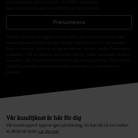
prenumeration som finns med i alla EMP:s nyhetsbrev.
Här
kan jag avsluta prenumerationen på nyhetsbrevet.
Prenumerera
*Gäller i 4 veckor och gäller endast online. Kan inte kombineras med
andra erbjudanden/kampanjer. Aktuell rabatt dras av när rabattkoden
löses in i kassan. Gäller ej vid köp av biljetter, böcker, media, Rammstein-
produkter, (Till) Lindemann,-produkter, Böhse Onklez-produkter, Broilers-
produkter, Die Toten Hosen-produkter, Die Ärzte-produkter, Feine Sahne
Fischfilet-produkter, presentkort eller varor vars pris inkluderar en
donation.
Vår kundtjänst är här för dig
Vår kundsupport öppnar igen på Måndag. Du kan då nå oss mellan
kl. 09:00 till 16:00.
Lär dig mer