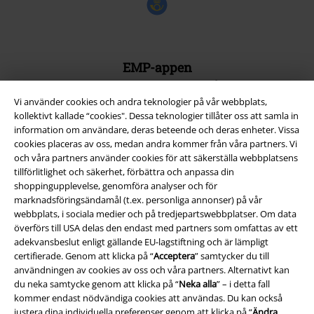
EMP-appen
Ladda ner EMP-appen nu och ta del av många fördelar!
Vi använder cookies och andra teknologier på vår webbplats,
kollektivt kallade “cookies". Dessa teknologier tillåter oss att samla in
information om användare, deras beteende och deras enheter. Vissa
cookies placeras av oss, medan andra kommer från våra partners. Vi
och våra partners använder cookies för att säkerställa webbplatsens
A Warner Music Group Company
tillförlitlighet och säkerhet, förbättra och anpassa din
shoppingupplevelse, genomföra analyser och för
marknadsföringsändamål (t.ex. personliga annonser) på vår
webbplats, i sociala medier och på tredjepartswebbplatser. Om data
överförs till USA delas den endast med partners som omfattas av ett
adekvansbeslut enligt gällande EU-lagstiftning och är lämpligt
certifierade. Genom att klicka på “
Acceptera
” samtycker du till
användningen av cookies av oss och våra partners. Alternativt kan
du neka samtycke genom att klicka på “
Neka alla
” – i detta fall
kommer endast nödvändiga cookies att användas. Du kan också
justera dina individuella preferenser genom att klicka på “
Ändra