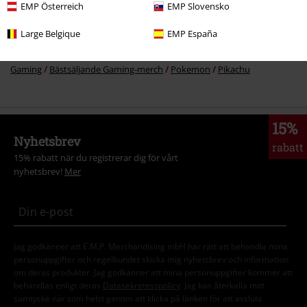
Rea %
Tjejer
Kläder
EMP Österreich
EMP Slovensko
Gaming
Bästsäljande Gaming-merch
Pokemon
Barn Kläder
T-
Large Belgique
EMP España
Shirtar
Gaming
Bästsäljande Gaming-merch
Pokemon
Pikachu
15%
Nyhetsbrev
rabatt
15% rabatt när du registrerar dig för vårt
nyhetsbrev!
Mer
Jag godkänner att E.M.P. Merchandising mbH har rätt att behandla mina
personuppgifter och regelbundet skicka mig nyhetsbrev och information
om deras produkter. Jag godkänner att mina personuppgifter kommer att
behandlas enligt deras
Datasekretesspolicy
. Jag kan återkalla mitt
samtycke när som helst genom att klicka på länken för att avsluta