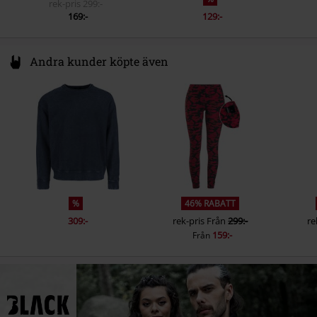
rek-pris
299:-
169:-
129:-
Andra kunder köpte även
%
46% RABATT
309:-
rek-pris
Från
299:-
re
159:-
Från