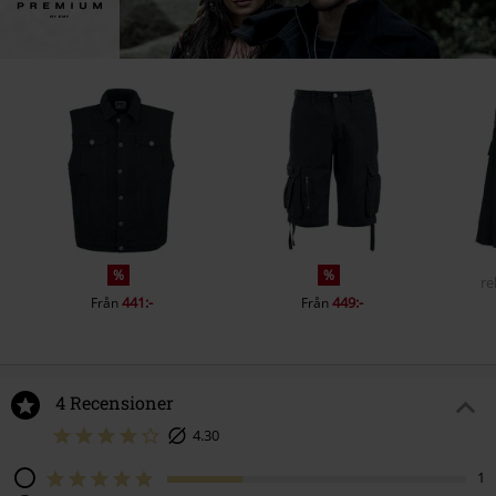
%
%
re
441:-
449:-
Från
Från
4 Recensioner
4.30
1