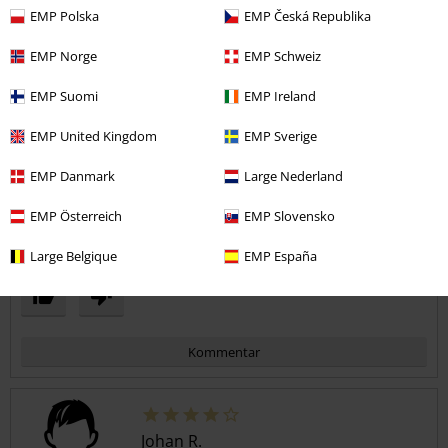
EMP Polska
EMP Česká Republika
Postat den: torsdag, 18 oktober 2018
EMP Norge
EMP Schweiz
Awesome
Sitter perfekt och är hyggligt varm. Kunde tålt vind lite bättre
Skicka kommentar
EMP Suomi
EMP Ireland
möjligtvis men annars riktigt skön.
EMP United Kingdom
EMP Sverige
EMP Danmark
Large Nederland
EMP Österreich
EMP Slovensko
Verifierad recension
Large Belgique
EMP España
Hade du någon nytta av den här recensionen?
Kommentar
Johan R.