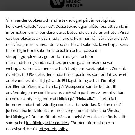
Vi använder cookies och andra teknologier på vår webbplats,
kollektivt kallade “cookies". Dessa teknologier tillåter oss att samla in
information om användare, deras beteende och deras enheter. Vissa
cookies placeras av oss, medan andra kommer från våra partners. Vi
och våra partners använder cookies för att säkerställa webbplatsens
tillförlitlighet och säkerhet, förbättra och anpassa din
shoppingupplevelse, genomföra analyser och för
marknadsföringsändamål (t.ex. personliga annonser) på vår
webbplats, i sociala medier och på tredjepartswebbplatser. Om data
Juridisk information/Villkor
överförs till USA delas den endast med partners som omfattas av ett
adekvansbeslut enligt gällande EU-lagstiftning och är lämpligt
Villkor
certifierade. Genom att klicka på “
Acceptera
” samtycker du till
användningen av cookies av oss och våra partners. Alternativt kan
du neka samtycke genom att klicka på “
Neka alla
” – i detta fall
Om oss
kommer endast nödvändiga cookies att användas. Du kan också
justera dina individuella preferenser genom att klicka på “
Ändra
Ladda ner villkoren
inställningar
.” Du har rätt att när som helst återkalla eller ändra ditt
samtycke i
Inställningar för cookies
. För mer information om
Avfallshantering och miljöskydd
dataskydd, besök
Integritetspolicy
.