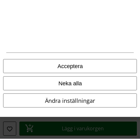
Försäkran om överensstämmelse
Information om tillgänglighet
Inställningar för cookies
Bekräfta ångrat köp
Alla priser inkl. moms.
Fraktkostnad tillkommer.
Acceptera
© 1986-2026 E.M.P. Merchandising HGmbH
Neka alla
Ändra inställningar
Våra onlinebutiker
EMP International
EMP France
Lägg i varukorgen
EMP Deutschland