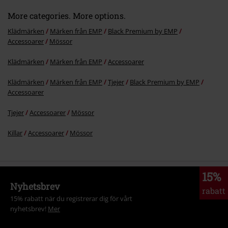
More categories. More options.
Klädmärken
Märken från EMP
Black Premium by EMP
Accessoarer
Mössor
Klädmärken
Märken från EMP
Accessoarer
Skicka kommentar
Klädmärken
Märken från EMP
Tjejer
Black Premium by EMP
Accessoarer
Tjejer
Accessoarer
Mössor
Killar
Accessoarer
Mössor
15%
Nyhetsbrev
rabatt
15% rabatt när du registrerar dig för vårt
nyhetsbrev!
Mer