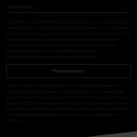
Jag godkänner att E.M.P. Merchandising mbH har rätt att behandla mina
personuppgifter och regelbundet skicka mig nyhetsbrev och information
om deras produkter. Jag godkänner att mina personuppgifter kommer att
behandlas enligt deras
Datasekretesspolicy
. Jag kan återkalla mitt
samtycke när som helst genom att klicka på länken för att avsluta
prenumeration som finns med i alla EMP:s nyhetsbrev.
Här
kan jag avsluta prenumerationen på nyhetsbrevet.
Prenumerera
*Gäller i 4 veckor och gäller endast online. Kan inte kombineras med
andra erbjudanden/kampanjer. Aktuell rabatt dras av när rabattkoden
löses in i kassan. Gäller ej vid köp av biljetter, böcker, media, Rammstein-
produkter, (Till) Lindemann,-produkter, Böhse Onklez-produkter, Broilers-
produkter, Die Toten Hosen-produkter, Die Ärzte-produkter, Feine Sahne
Fischfilet-produkter, presentkort eller varor vars pris inkluderar en
donation.