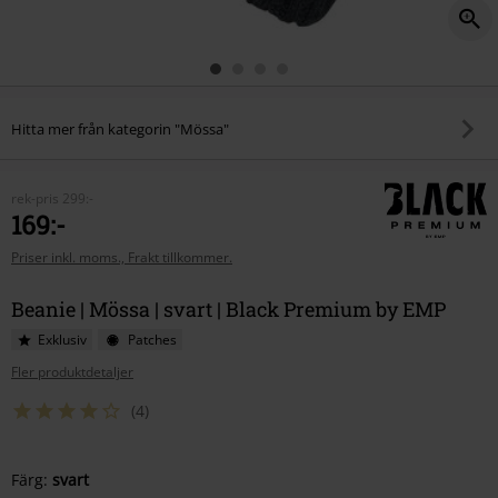
Hitta mer från kategorin "Mössa"
rek-pris
299:-
169:-
Priser inkl. moms., Frakt tillkommer.
Beanie | Mössa | svart | Black Premium by EMP
Exklusiv
Patches
Fler produktdetaljer
(4)
Välj
Färg:
svart