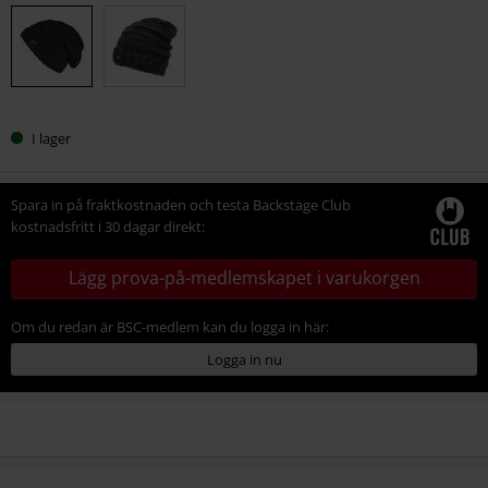
din
storlek
I lager
Spara in på fraktkostnaden och testa Backstage Club
kostnadsfritt i 30 dagar direkt:
Lägg prova-på-medlemskapet i varukorgen
Om du redan är BSC-medlem kan du logga in här:
Logga in nu