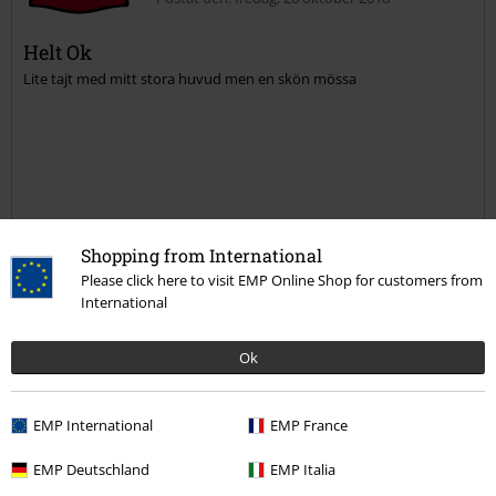
Helt Ok
Lite tajt med mitt stora huvud men en skön mössa
Skicka kommentar
Verifierad recension
Shopping from International
Hade du någon nytta av den här recensionen?
Please click here to visit EMP Online Shop for customers from
International
Ok
Kommentar
EMP International
EMP France
Magnus P.
EMP Deutschland
EMP Italia
1 Recension