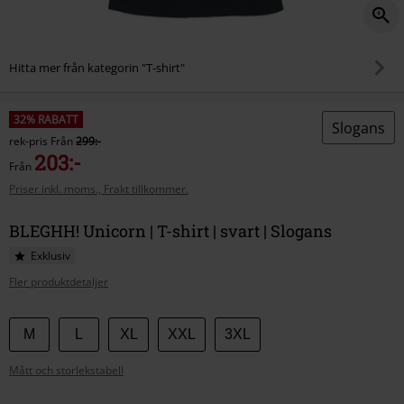
Hitta mer från kategorin "T-shirt"
32% RABATT
Slogans
rek-pris
Från
299:-
203:-
Från
Priser inkl. moms., Frakt tillkommer.
BLEGHH! Unicorn | T-shirt | svart | Slogans
Exklusiv
Fler produktdetaljer
Välj
M
L
XL
XXL
3XL
din
Mått och storlekstabell
storlek