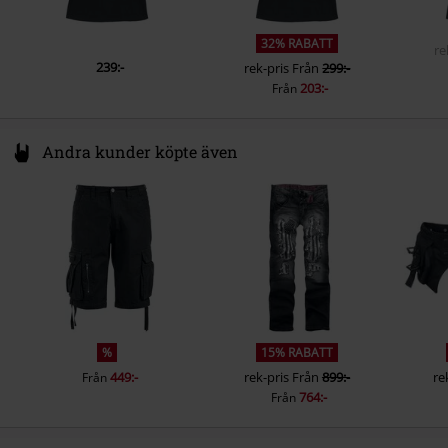
32% RABATT
re
239:-
rek-pris
Från
299:-
203:-
Från
Andra kunder köpte även
%
15% RABATT
449:-
rek-pris
Från
899:-
re
Från
764:-
Från