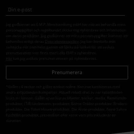
Jag godkänner att E.M.P. Merchandising mbH har rätt att behandla mina
personuppgifter och regelbundet skicka mig nyhetsbrev och information
om deras produkter. Jag godkänner att mina personuppgifter kommer att
behandlas enligt deras
Datasekretesspolicy
. Jag kan återkalla mitt
samtycke när som helst genom att klicka på länken för att avsluta
prenumeration som finns med i alla EMP:s nyhetsbrev.
Här
kan jag avsluta prenumerationen på nyhetsbrevet.
Prenumerera
*Gäller i 4 veckor och gäller endast online. Kan inte kombineras med
andra erbjudanden/kampanjer. Aktuell rabatt dras av när rabattkoden
löses in i kassan. Gäller ej vid köp av biljetter, böcker, media, Rammstein-
produkter, (Till) Lindemann,-produkter, Böhse Onklez-produkter, Broilers-
produkter, Die Toten Hosen-produkter, Die Ärzte-produkter, Feine Sahne
Fischfilet-produkter, presentkort eller varor vars pris inkluderar en
donation.