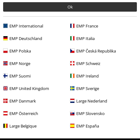
Ok
More categories. More options.
EMP International
EMP France
Rea %
Hushållsartiklar
EMP Deutschland
EMP Italia
Plusstorlekar
Killar
T-shirts
EMP Polska
EMP Česká Republika
Kläder
T-shirts & Toppar
T-shirts
EMP Norge
EMP Schweiz
Kläder & accessoarer
Toppar
T-Shirtar
EMP Suomi
EMP Ireland
Teman
Svarta kläder
Svarta t-shirts
EMP United Kingdom
EMP Sverige
EMP Danmark
Large Nederland
15%
EMP Österreich
EMP Slovensko
Nyhetsbrev
rabatt
15% rabatt när du registrerar dig för vårt
Large Belgique
EMP España
nyhetsbrev!
Mer