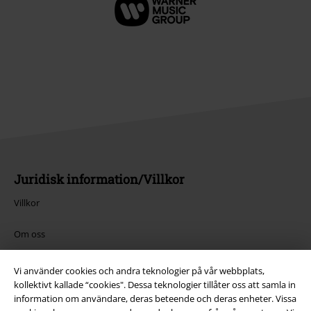
Juridisk information/Villkor
Villkor
Om oss
Ladda ner villkoren
Vi använder cookies och andra teknologier på vår webbplats,
kollektivt kallade “cookies". Dessa teknologier tillåter oss att samla in
Avfallshantering och miljöskydd
information om användare, deras beteende och deras enheter. Vissa