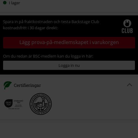
I lager
Spara in på fraktkostnaden och testa Backstage Club
kostnadsfritt i 30 dagar direkt:
Lägg prova-på-medlemskapet i varukorgen
Om du redan är BSC-medlem kan du logga in här:
Logga in nu
Certifieringar