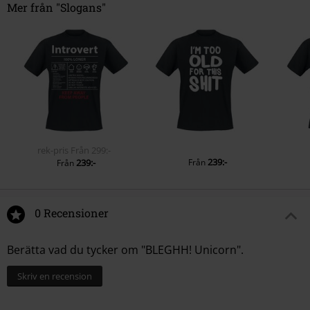
Mer från "Slogans"
rek-pris
Från
299:-
239:-
239:-
Från
Från
0 Recensioner
Berätta vad du tycker om "BLEGHH! Unicorn".
Skriv en recension