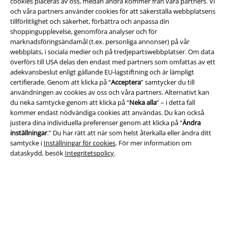
cookies placeras av oss, medan andra kommer från våra partners. Vi
och våra partners använder cookies för att säkerställa webbplatsens
Försäkran om överensstämmelse
tillförlitlighet och säkerhet, förbättra och anpassa din
shoppingupplevelse, genomföra analyser och för
Information om tillgänglighet
marknadsföringsändamål (t.ex. personliga annonser) på vår
webbplats, i sociala medier och på tredjepartswebbplatser. Om data
Inställningar för cookies
överförs till USA delas den endast med partners som omfattas av ett
adekvansbeslut enligt gällande EU-lagstiftning och är lämpligt
Bekräfta ångrat köp
certifierade. Genom att klicka på “
Acceptera
” samtycker du till
användningen av cookies av oss och våra partners. Alternativt kan
du neka samtycke genom att klicka på “
Neka alla
” – i detta fall
Alla priser inkl. moms.
Fraktkostnad tillkommer.
kommer endast nödvändiga cookies att användas. Du kan också
© 1986-2026 E.M.P. Merchandising HGmbH
justera dina individuella preferenser genom att klicka på “
Ändra
inställningar
.” Du har rätt att när som helst återkalla eller ändra ditt
samtycke i
Inställningar för cookies
. För mer information om
dataskydd, besök
Integritetspolicy
.
Våra onlinebutiker
EMP International
EMP France