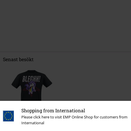
Senast besökt
Shopping from International
Please click here to visit EMP Online Shop for customers from
32% RABATT
International
rek-pris
Från
299:-
203:-
Från