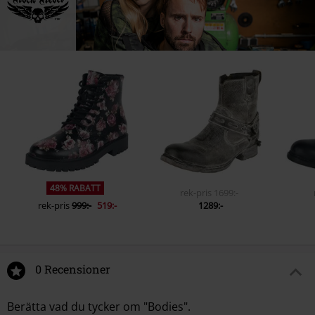
48% RABATT
rek-pris
1699:-
rek-pris
999:-
519:-
1289:-
0 Recensioner
Berätta vad du tycker om "Bodies".