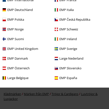
EMP International
EMP France
51% RABATT
EMP Deutschland
EMP Italia
rek-pris
Från
799:-
389:-
Från
EMP Polska
EMP Česká Republika
EMP Norge
EMP Schweiz
More categories. More options.
EMP Suomi
EMP Ireland
Teman
Rockkläder
Rockwear Killar
EMP United Kingdom
EMP Sverige
Teman
Rockkläder
Kläder
Långärmade Tröjor
Luvtröjor &
EMP Danmark
Large Nederland
Luvjackor
Luvtröjor
EMP Österreich
EMP Slovensko
Nytt
Kläder
Tröjor
Luvtröjor & Luvjackor
Large Belgique
EMP España
Klädmärken
Märken från EMP
Rock Rebel by EMP
Tröjor
Hooded Sweaters
Klädmärken
Märken från EMP
Tröjor & Cardigans
Luvtröjor &
Luvjackor