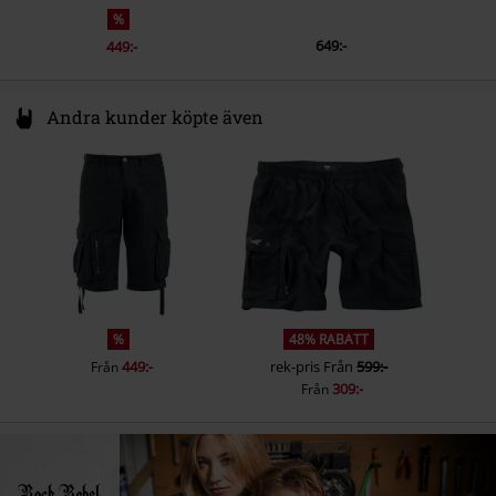
%
649:-
449:-
Andra kunder köpte även
%
48% RABATT
449:-
rek-pris
Från
599:-
Från
309:-
Från