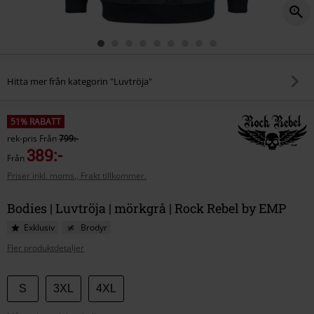
Hitta mer från kategorin "Luvtröja"
51% RABATT
rek-pris
Från
799:-
389:-
Från
Priser inkl. moms., Frakt tillkommer.
Bodies | Luvtröja | mörkgrå | Rock Rebel by EMP
Exklusiv
Brodyr
Fler produktdetaljer
Välj
S
3XL
4XL
din