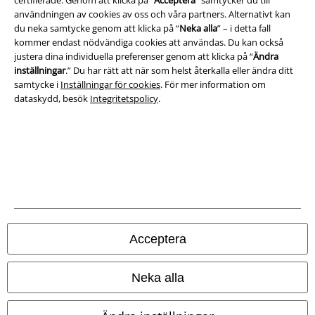
certifierade. Genom att klicka på “
Acceptera
” samtycker du till
användningen av cookies av oss och våra partners. Alternativt kan
Om oss
du neka samtycke genom att klicka på “
Neka alla
” – i detta fall
kommer endast nödvändiga cookies att användas. Du kan också
Ladda ner villkoren
justera dina individuella preferenser genom att klicka på “
Ändra
inställningar
.” Du har rätt att när som helst återkalla eller ändra ditt
Avfallshantering och miljöskydd
samtycke i
Inställningar för cookies
. För mer information om
dataskydd, besök
Integritetspolicy
.
Försäkran om överensstämmelse
Information om tillgänglighet
Inställningar för cookies
Bekräfta ångrat köp
Acceptera
Alla priser inkl. moms.
Fraktkostnad tillkommer.
© 1986-2026 E.M.P. Merchandising HGmbH
Neka alla