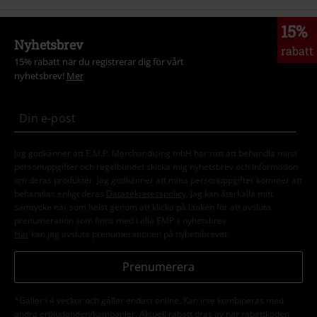
15%
Nyhetsbrev
rabatt
15% rabatt när du registrerar dig för vårt
nyhetsbrev!
Mer
Jag godkänner att E.M.P. Merchandising mbH har rätt att behandla mina
personuppgifter och regelbundet skicka mig nyhetsbrev och information
om deras produkter. Jag godkänner att mina personuppgifter kommer att
behandlas enligt deras
Datasekretesspolicy
. Jag kan återkalla mitt
samtycke när som helst genom att klicka på länken för att avsluta
prenumeration som finns med i alla EMP:s nyhetsbrev.
Här
kan jag avsluta prenumerationen på nyhetsbrevet.
Prenumerera
*Gäller i 4 veckor och gäller endast online. Kan inte kombineras med
andra erbjudanden/kampanjer. Aktuell rabatt dras av när rabattkoden