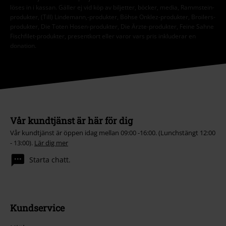
löses in i kassan. Gäller ej vid köp av biljetter, böcker, media, Rammstein-
produkter, (Till) Lindemann,-produkter, Böhse Onklez-produkter, Broilers-
produkter, Die Toten Hosen-produkter, Die Ärzte-produkter, Feine Sahne
Fischfilet-produkter, presentkort eller varor vars pris inkluderar en
donation.
Vår kundtjänst är här för dig
Vår kundtjänst är öppen idag mellan 09:00 -16:00. (Lunchstängt 12:00
- 13:00).
Lär dig mer
Starta chatt.
Kundservice