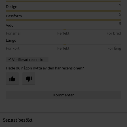
5
Design
5
Passform
5
Vidd
För smal
Perfekt
För bred
Längd
För kort
Perfekt
För lång
Verifierad recension
Hade du någon nytta av den här recensionen?
Kommentar
Senast besökt