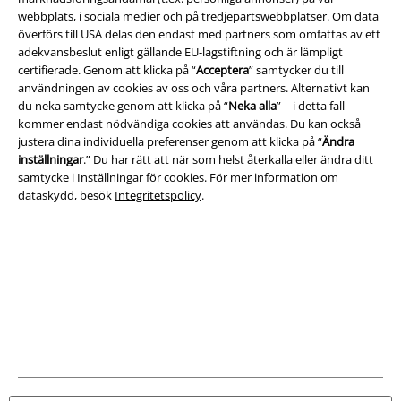
webbplats, i sociala medier och på tredjepartswebbplatser. Om data
överförs till USA delas den endast med partners som omfattas av ett
Juridisk information/Villkor
adekvansbeslut enligt gällande EU-lagstiftning och är lämpligt
certifierade. Genom att klicka på “
Acceptera
” samtycker du till
Villkor
användningen av cookies av oss och våra partners. Alternativt kan
du neka samtycke genom att klicka på “
Neka alla
” – i detta fall
Om oss
kommer endast nödvändiga cookies att användas. Du kan också
justera dina individuella preferenser genom att klicka på “
Ändra
Ladda ner villkoren
inställningar
.” Du har rätt att när som helst återkalla eller ändra ditt
samtycke i
Inställningar för cookies
. För mer information om
Avfallshantering och miljöskydd
dataskydd, besök
Integritetspolicy
.
Försäkran om överensstämmelse
Information om tillgänglighet
Inställningar för cookies
Bekräfta ångrat köp
Alla priser inkl. moms.
Fraktkostnad tillkommer.