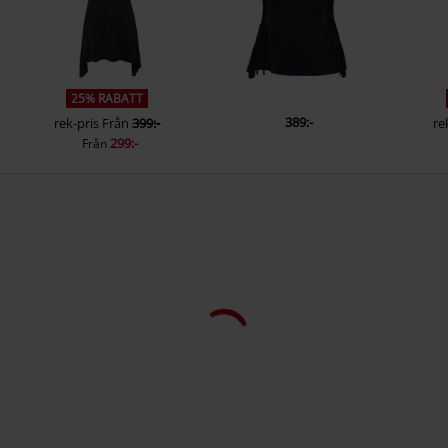
25% RABATT
389:-
rek-pris
Från
399:-
re
299:-
Från