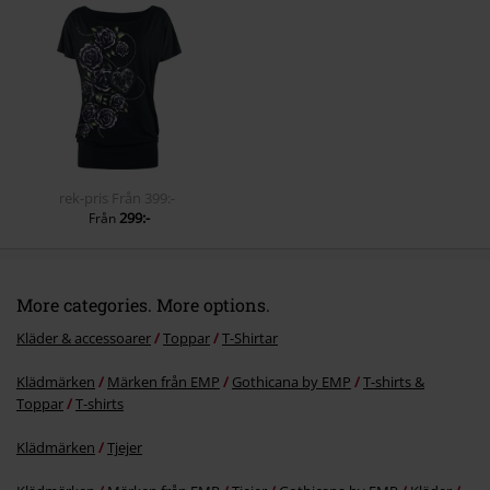
Skicka kommentar
rek-pris
Från
399:-
299:-
Från
More categories. More options.
Kläder & accessoarer
Toppar
T-Shirtar
Klädmärken
Märken från EMP
Gothicana by EMP
T-shirts &
Toppar
T-shirts
Klädmärken
Tjejer