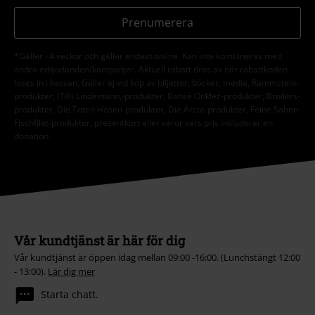
Prenumerera
*Gäller i 4 veckor och gäller endast online. Kan inte kombineras med
andra erbjudanden/kampanjer. Aktuell rabatt dras av när rabattkoden
löses in i kassan. Gäller ej vid köp av biljetter, böcker, media, Rammstein-
produkter, (Till) Lindemann,-produkter, Böhse Onklez-produkter, Broilers-
produkter, Die Toten Hosen-produkter, Die Ärzte-produkter, Feine Sahne
Fischfilet-produkter, presentkort eller varor vars pris inkluderar en
donation.
Vår kundtjänst är här för dig
Vår kundtjänst är öppen idag mellan 09:00 -16:00. (Lunchstängt 12:00
- 13:00).
Lär dig mer
Starta chatt.