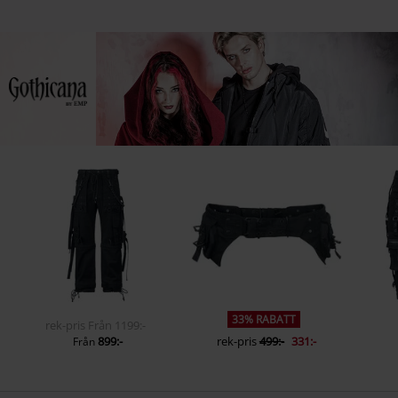
33% RABATT
rek-pris
Från
1199:-
899:-
rek-pris
499:-
331:-
Från