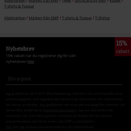
Klädmärken
Märken från EMP
Tjejer
Gothicana by EMP
Kläder
T-shirts & Toppar
Klädmärken
Märken från EMP
T-shirts & Toppar
T-Shirtar
15%
Nyhetsbrev
rabatt
15% rabatt när du registrerar dig för vårt
nyhetsbrev!
Mer
Jag godkänner att E.M.P. Merchandising mbH har rätt att behandla mina
personuppgifter och regelbundet skicka mig nyhetsbrev och information
om deras produkter. Jag godkänner att mina personuppgifter kommer att
behandlas enligt deras
Datasekretesspolicy
. Jag kan återkalla mitt
samtycke när som helst genom att klicka på länken för att avsluta
prenumeration som finns med i alla EMP:s nyhetsbrev.
Här
kan jag avsluta prenumerationen på nyhetsbrevet.