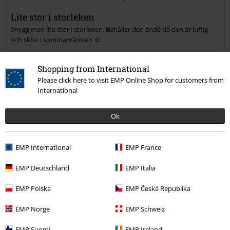
Skicka kommentar
Lite stor i storleken
Snygg men lite stor i storleken. Behåller den ändå då den är luftig
och skön i sommarvärmen ☺
Shopping from International
Please click here to visit EMP Online Shop for customers from
International
Kvalité
5
Design
Ok
5
Passform
4
Vidd
EMP International
EMP France
För smal
Perfekt
För bred
EMP Deutschland
EMP Italia
Längd
För kort
Perfekt
För lång
EMP Polska
EMP Česká Republika
Verifierad recension
EMP Norge
EMP Schweiz
Hade du någon nytta av den här recensionen?
EMP Suomi
EMP Ireland