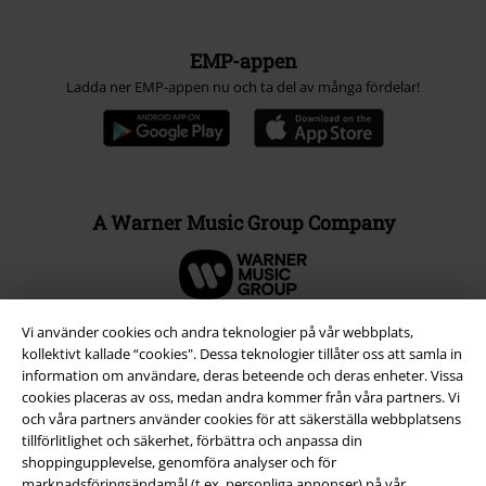
EMP-appen
Ladda ner EMP-appen nu och ta del av många fördelar!
A Warner Music Group Company
Vi använder cookies och andra teknologier på vår webbplats,
kollektivt kallade “cookies". Dessa teknologier tillåter oss att samla in
information om användare, deras beteende och deras enheter. Vissa
cookies placeras av oss, medan andra kommer från våra partners. Vi
och våra partners använder cookies för att säkerställa webbplatsens
tillförlitlighet och säkerhet, förbättra och anpassa din
shoppingupplevelse, genomföra analyser och för
marknadsföringsändamål (t.ex. personliga annonser) på vår