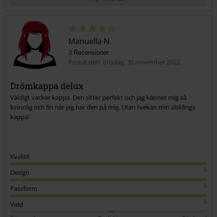
Manuella N.
3 Recensioner
Postat den: onsdag, 30 november 2022
Drömkappa delux
Väldigt vacker kappa. Den sitter perfekt och jag känner mig så
Skicka kommentar
kvinnlig och fin när jag har den på mig. Utan tvekan min älsklings
kappa!
Kvalité
5
Design
5
Passform
5
Vidd