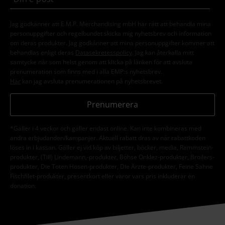
Jag godkänner att E.M.P. Merchandising mbH har rätt att behandla mina
personuppgifter och regelbundet skicka mig nyhetsbrev och information
om deras produkter. Jag godkänner att mina personuppgifter kommer att
behandlas enligt deras
Datasekretesspolicy
. Jag kan återkalla mitt
samtycke när som helst genom att klicka på länken för att avsluta
prenumeration som finns med i alla EMP:s nyhetsbrev.
Här
kan jag avsluta prenumerationen på nyhetsbrevet.
Prenumerera
*Gäller i 4 veckor och gäller endast online. Kan inte kombineras med
andra erbjudanden/kampanjer. Aktuell rabatt dras av när rabattkoden
löses in i kassan. Gäller ej vid köp av biljetter, böcker, media, Rammstein-
produkter, (Till) Lindemann,-produkter, Böhse Onklez-produkter, Broilers-
produkter, Die Toten Hosen-produkter, Die Ärzte-produkter, Feine Sahne
Fischfilet-produkter, presentkort eller varor vars pris inkluderar en
donation.