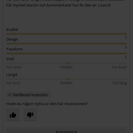
Får mycket beröm och kommentarer hur fin den är. Love it!
Kvalité
5
Design
5
Passform
5
Vidd
För smal
Perfekt
För bred
Längd
För kort
Perfekt
För lång
Verifierad recension
Hade du någon nytta av den här recensionen?
Kommentar