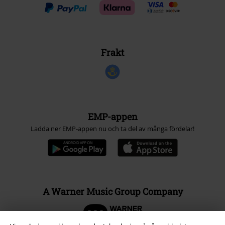
Frakt
EMP-appen
Ladda ner EMP-appen nu och ta del av många fördelar!
A Warner Music Group Company