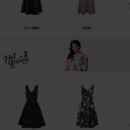
899:-
1029:-
Från