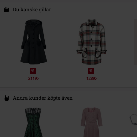
Kön
Dam
Popsoda DE GmbH
Skötselråd
Rengöring
Hemmerichstr. 1
Du kanske gillar
Certifiering
Pälsfri återförsäljare
97688 Bad Kissingen
Germany
info@popsoda.co.uk
%
%
2119:-
1289:-
Andra kunder köpte även