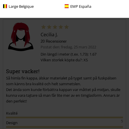
Large Belgique
EMP España
Kommentar
Cecilia J.
20 Recensioner
Postat den: fredag, 25 mars 2022
Din längd i meter (t.ex. 1,73): 1.67
Vilken storlek köpte du?: XS
Skicka kommentar
Super vacker!
Så himla fin kappa, älskar materialet på tyget samt på fuskpälsen
som känns bra kvalité och helt sammetslen.
Det ända som kunde förbättra kappan var måttet på midjan, skulle
kunna vara tajtare så man får lite mer av en timglasform. Annars är
den perfekt!
Kvalité
5
Design