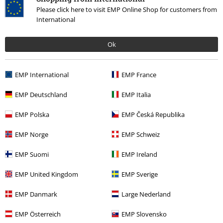
Älskar den!
Please click here to visit EMP Online Shop for customers from
Den är otroligt vacker, känns kvalitativ i materialet och fuskpälsen.
International
Hade kunnat vara lite snävare i midjan men det gör ingenting.
Ok
Kvalité
EMP International
EMP France
5
Design
EMP Deutschland
EMP Italia
5
Passform
5
EMP Polska
EMP Česká Republika
Vidd
För smal
Perfekt
För bred
EMP Norge
EMP Schweiz
Längd
EMP Suomi
EMP Ireland
För kort
Perfekt
För lång
EMP United Kingdom
EMP Sverige
Verifierad recension
Hade du någon nytta av den här recensionen?
EMP Danmark
Large Nederland
EMP Österreich
EMP Slovensko