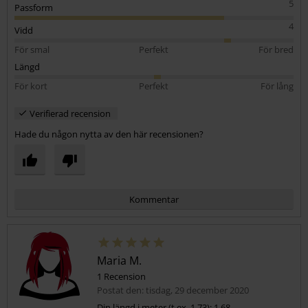
5
Passform
4
Vidd
För smal
Perfekt
För bred
Längd
För kort
Perfekt
För lång
Verifierad recension
Hade du någon nytta av den här recensionen?
Kommentar
Maria M.
1 Recension
Postat den: tisdag, 29 december 2020
Din längd i meter (t.ex. 1,73): 1.68