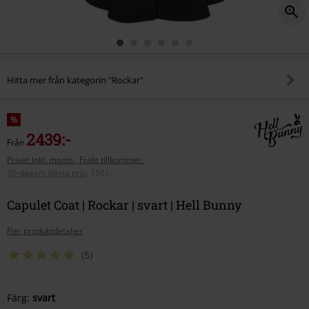
Hitta mer från kategorin "Rockar"
%
2439:-
Från
Priser inkl. moms., Frakt tillkommer.
30-dagars bästa pris
:
1561:-
Capulet Coat | Rockar | svart | Hell Bunny
Fler produktdetaljer
(5)
Välj
Färg:
svart