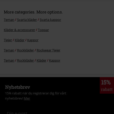
More categories. More options.
Teman
Svarta kläder
Svarta kappor
Kläder & accessoarer
Toppar
Tjejer
Kläder
Kappor
Teman
Rockkläder
Rockwear Tjejer
Teman
Rockkläder
Kläder
Kappor
15%
Nyhetsbrev
rabatt
15% rabatt när du registrerar dig för vårt
nyhetsbrev!
Mer