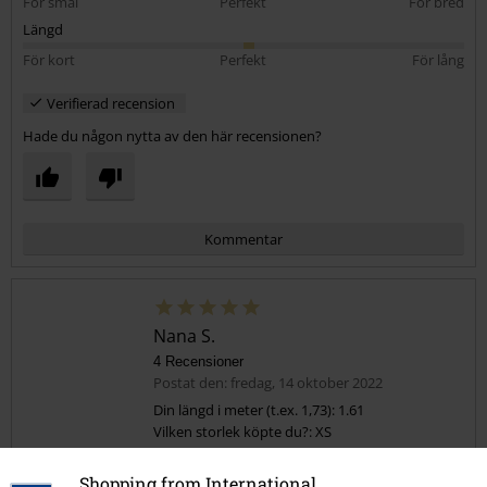
För smal
Perfekt
För bred
Längd
För kort
Perfekt
För lång
Verifierad recension
Hade du någon nytta av den här recensionen?
Kommentar
Nana S.
4 Recensioner
Postat den: fredag, 14 oktober 2022
Din längd i meter (t.ex. 1,73): 1.61
Vilken storlek köpte du?: XS
Skicka kommentar
Otroligt vacker
Shopping from International