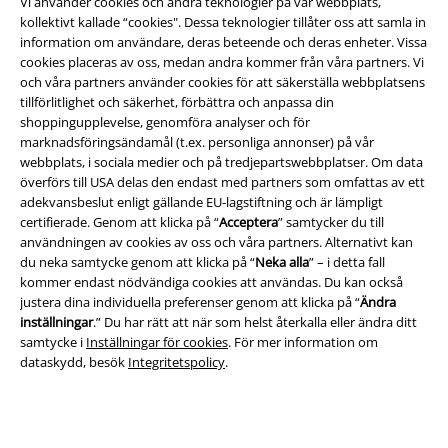
Vi använder cookies och andra teknologier på vår webbplats,
kollektivt kallade “cookies". Dessa teknologier tillåter oss att samla in
information om användare, deras beteende och deras enheter. Vissa
cookies placeras av oss, medan andra kommer från våra partners. Vi
och våra partners använder cookies för att säkerställa webbplatsens
tillförlitlighet och säkerhet, förbättra och anpassa din
shoppingupplevelse, genomföra analyser och för
marknadsföringsändamål (t.ex. personliga annonser) på vår
webbplats, i sociala medier och på tredjepartswebbplatser. Om data
överförs till USA delas den endast med partners som omfattas av ett
adekvansbeslut enligt gällande EU-lagstiftning och är lämpligt
Juridisk information/Villkor
certifierade. Genom att klicka på “
Acceptera
” samtycker du till
användningen av cookies av oss och våra partners. Alternativt kan
Villkor
du neka samtycke genom att klicka på “
Neka alla
” – i detta fall
kommer endast nödvändiga cookies att användas. Du kan också
justera dina individuella preferenser genom att klicka på “
Ändra
Om oss
inställningar
.” Du har rätt att när som helst återkalla eller ändra ditt
samtycke i
Inställningar för cookies
. För mer information om
Ladda ner villkoren
dataskydd, besök
Integritetspolicy
.
Avfallshantering och miljöskydd
Försäkran om överensstämmelse