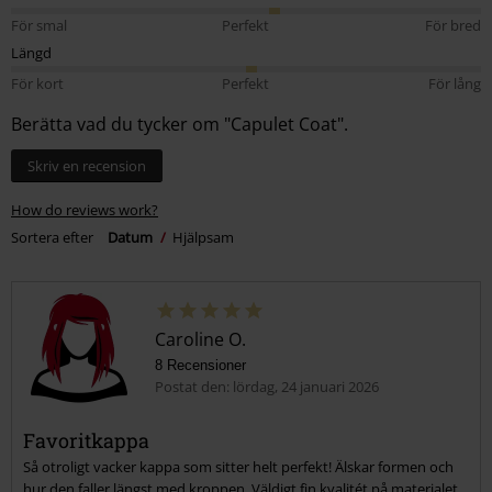
För smal
Perfekt
För bred
Längd
För kort
Perfekt
För lång
Berätta vad du tycker om "Capulet Coat".
Skriv en recension
How do reviews work?
Sortera efter
Datum
Hjälpsam
Caroline O.
8 Recensioner
Postat den: lördag, 24 januari 2026
Favoritkappa
Så otroligt vacker kappa som sitter helt perfekt! Älskar formen och
hur den faller längst med kroppen. Väldigt fin kvalitét på materialet.