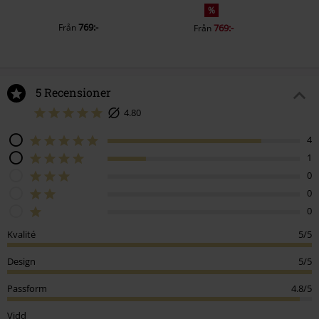
%
769:-
Från
769:-
Från
5 Recensioner
4.80
4
1
0
0
0
Kvalité
5/5
Design
5/5
Passform
4.8/5
Vidd