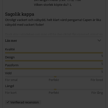
Vilken storlek köpte du?: L
Skicka kommentar
Sagolik kappa
Otroligt vackert och välsydd, helt klart värd pengarna! Capen är lika
välsydd med vackert foder!
Dock stor i storleken om man vill ha den riktigt figurpassad, minst en
storlek ner (eller två om man som jag har smal midja och rejäla
Läs mer
höfter och rumpa). Började med en XXL och fick byta till L.
Kvalité
5
Design
5
Passform
5
Vidd
För smal
Perfekt
För bred
Längd
För kort
Perfekt
För lång
Verifierad recension