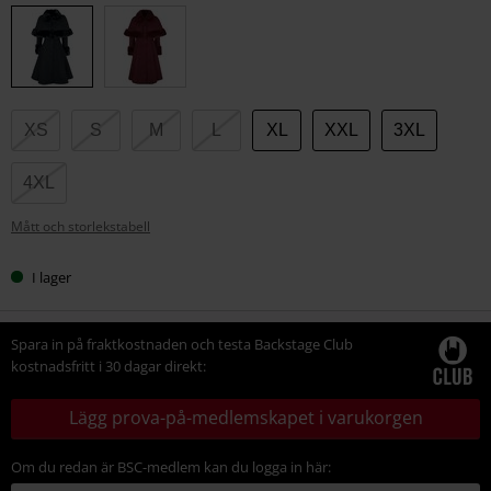
din
storlek
XS
S
M
L
XL
XXL
3XL
4XL
Mått och storlekstabell
I lager
Spara in på fraktkostnaden och testa Backstage Club
kostnadsfritt i 30 dagar direkt:
Lägg prova-på-medlemskapet i varukorgen
Om du redan är BSC-medlem kan du logga in här: