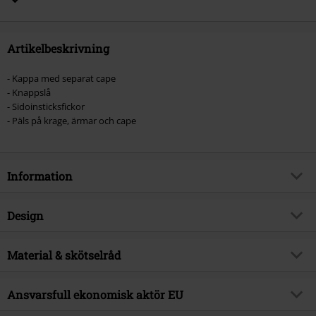
Artikelbeskrivning
- Kappa med separat cape
- Knappslå
- Sidoinsticksfickor
- Päls på krage, ärmar och cape
Information
Artikelnummer
444189
Design
Titel
Capulet Coat
Produkttyp
Rockar
Brand
Material & skötselråd
Hell Bunny
Mönster
plain
Produktämne
Casual, Rockkläder, Rockabilly
Yttermaterial
90% polyester, 8% viskos, 2%
Stängning
Ansvarsfull ekonomisk aktör EU
Knappgylf
Releasedatum
16/10/2024
elastan
Färg
svart