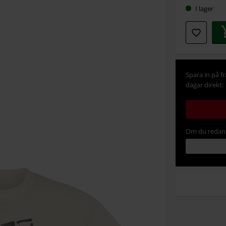
I lager
Spara in på f
dagar direkt:
Om du redan 