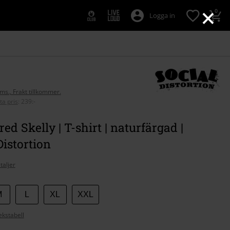
×
0
Logga in
oms., Frakt tillkommer.
ta pris
:
239:-
ed Skelly | T-shirt | naturfärgad |
Distortion
taljer
M
L
XL
XXL
ekstabell