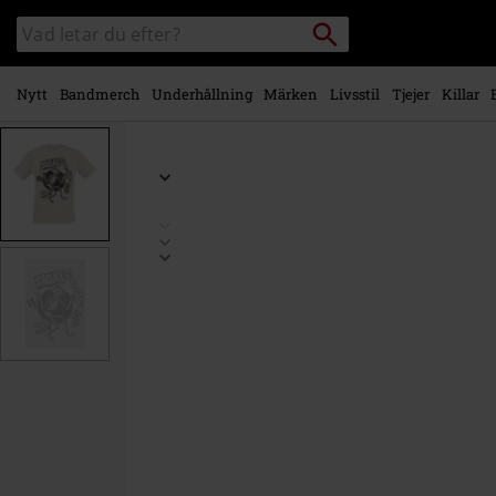
Gå till
Sök
Sök
huvudinnehåll
i
katalogen
Nytt
Bandmerch
Underhållning
Märken
Livsstil
Tjejer
Killar
https://www.emp-
shop.se/p/checkered-
skelly/577341.html