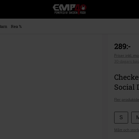
EMP
-
Musik,
Film,
Barn
Rea %
TV
&
Spelmerch
289:-
-
Alternativt
Priser inkl. m
30-dagars bäs
Mode
Checker
Social 
Fler produktde
Välj
S
din
Mått och storl
storlek