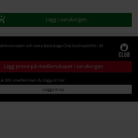
Lägg i varukorgen
raktkostnaden och testa Backstage Club kostnadsfritt i 30
Lägg prova-på-medlemskapet i varukorgen
är BSC-medlem kan du logga in här:
Logga in nu