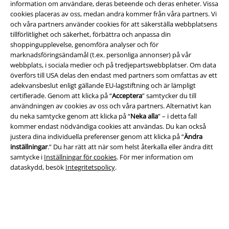
information om användare, deras beteende och deras enheter. Vissa
cookies placeras av oss, medan andra kommer från våra partners. Vi
EMP-appen
och våra partners använder cookies för att säkerställa webbplatsens
Ladda ner EMP-appen nu och ta del av många fördelar!
tillförlitlighet och säkerhet, förbättra och anpassa din
shoppingupplevelse, genomföra analyser och för
marknadsföringsändamål (t.ex. personliga annonser) på vår
webbplats, i sociala medier och på tredjepartswebbplatser. Om data
överförs till USA delas den endast med partners som omfattas av ett
adekvansbeslut enligt gällande EU-lagstiftning och är lämpligt
A Warner Music Group Company
certifierade. Genom att klicka på “
Acceptera
” samtycker du till
användningen av cookies av oss och våra partners. Alternativt kan
du neka samtycke genom att klicka på “
Neka alla
” – i detta fall
kommer endast nödvändiga cookies att användas. Du kan också
justera dina individuella preferenser genom att klicka på “
Ändra
inställningar
.” Du har rätt att när som helst återkalla eller ändra ditt
samtycke i
Inställningar för cookies
. För mer information om
dataskydd, besök
Integritetspolicy
.