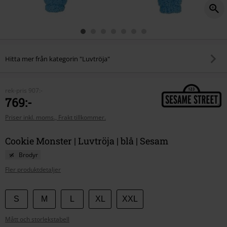
Hitta mer från kategorin "Luvtröja"
rek-pris
907:-
769:-
Priser inkl. moms., Frakt tillkommer.
Cookie Monster | Luvtröja | blå | Sesam
Brodyr
Fler produktdetaljer
Välj
S
M
L
XL
XXL
din
Mått och storlekstabell
storlek