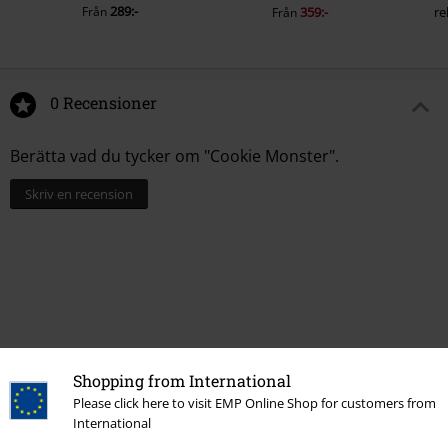
289:-
Från
359:-
re
Från
0 Recensioner
Berätta vad du tycker om "Cookie Monster".
Skriv en recension
Shopping from International
Please click here to visit EMP Online Shop for customers from
International
Senast besökt