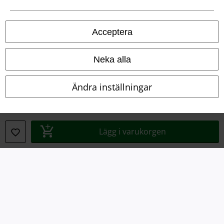
Juridisk information/Villkor
Acceptera
Villkor
Om oss
Neka alla
Ladda ner villkoren
Ändra inställningar
Avfallshantering och miljöskydd
Försäkran om överensstämmelse
Lägg i varukorgen
Information om tillgänglighet
Inställningar för cookies
Bekräfta ångrat köp
Alla priser inkl. moms.
Fraktkostnad tillkommer.