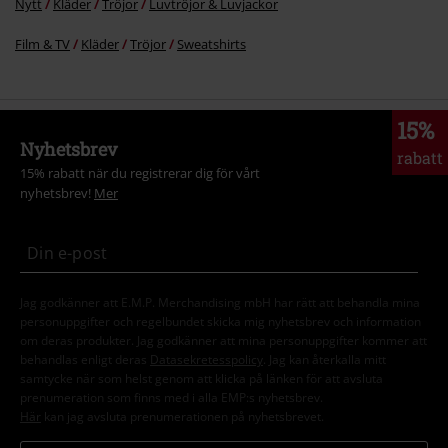
Nytt
Kläder
Tröjor
Luvtröjor & Luvjackor
Film & TV
Kläder
Tröjor
Sweatshirts
15%
Nyhetsbrev
rabatt
15% rabatt när du registrerar dig för vårt
nyhetsbrev!
Mer
Jag godkänner att E.M.P. Merchandising mbH har rätt att behandla mina
personuppgifter och regelbundet skicka mig nyhetsbrev och information
om deras produkter. Jag godkänner att mina personuppgifter kommer att
behandlas enligt deras
Datasekretesspolicy
. Jag kan återkalla mitt
samtycke när som helst genom att klicka på länken för att avsluta
prenumeration som finns med i alla EMP:s nyhetsbrev.
Här
kan jag avsluta prenumerationen på nyhetsbrevet.