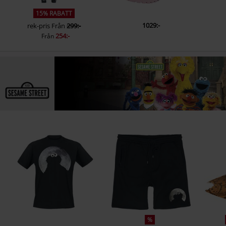
15% RABATT
1029:-
rek-pris
Från
299:-
254:-
Från
%