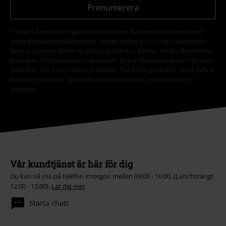
Prenumerera
*Gäller i 4 veckor och gäller endast online. Kan inte kombineras med
andra erbjudanden/kampanjer. Aktuell rabatt dras av när rabattkoden
löses in i kassan. Gäller ej vid köp av biljetter, böcker, media, Rammstein-
produkter, (Till) Lindemann,-produkter, Böhse Onklez-produkter, Broilers-
produkter, Die Toten Hosen-produkter, Die Ärzte-produkter, Feine Sahne
Fischfilet-produkter, presentkort eller varor vars pris inkluderar en
donation.
Vår kundtjänst är här för dig
Du kan nå oss på telefon imorgon mellan 09:00 - 16:00. (Lunchstängt
12:00 - 13:00).
Lär dig mer
Starta chatt.