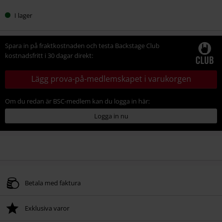
I lager
Spara in på fraktkostnaden och testa Backstage Club
kostnadsfritt i 30 dagar direkt:
Lägg prova-på-medlemskapet i varukorgen
Om du redan är BSC-medlem kan du logga in här:
Logga in nu
Betala med faktura
Exklusiva varor