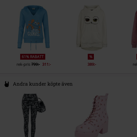
1911 DB Uitgeest
Färg
Netherlands
blå
www.difuzed.com
61% RABATT
%
rek-pris
799:-
311:-
389:-
re
Andra kunder köpte även