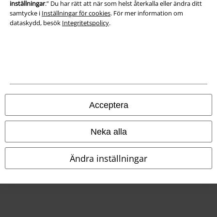
Försäkran om överensstämmelse
inställningar
.” Du har rätt att när som helst återkalla eller ändra ditt
samtycke i
Inställningar för cookies
. För mer information om
Information om tillgänglighet
dataskydd, besök
Integritetspolicy
.
Inställningar för cookies
Bekräfta ångrat köp
Alla priser inkl. moms.
Fraktkostnad tillkommer.
© 1986-2026 E.M.P. Merchandising HGmbH
Acceptera
Neka alla
Våra onlinebutiker
Ändra inställningar
EMP International
EMP France
EMP Deutschland