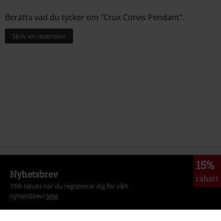
Berätta vad du tycker om "Crux Corvis Pendant".
Skriv en recension
15%
Nyhetsbrev
rabatt
15% rabatt när du registrerar dig för vårt
nyhetsbrev!
Mer