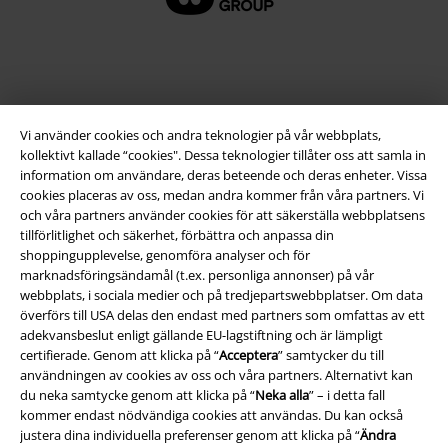
Vi använder cookies och andra teknologier på vår webbplats,
kollektivt kallade “cookies". Dessa teknologier tillåter oss att samla in
information om användare, deras beteende och deras enheter. Vissa
cookies placeras av oss, medan andra kommer från våra partners. Vi
och våra partners använder cookies för att säkerställa webbplatsens
Juridisk information/Villkor
tillförlitlighet och säkerhet, förbättra och anpassa din
shoppingupplevelse, genomföra analyser och för
Villkor
marknadsföringsändamål (t.ex. personliga annonser) på vår
webbplats, i sociala medier och på tredjepartswebbplatser. Om data
Om oss
överförs till USA delas den endast med partners som omfattas av ett
adekvansbeslut enligt gällande EU-lagstiftning och är lämpligt
certifierade. Genom att klicka på “
Acceptera
” samtycker du till
Ladda ner villkoren
användningen av cookies av oss och våra partners. Alternativt kan
du neka samtycke genom att klicka på “
Neka alla
” – i detta fall
Avfallshantering och miljöskydd
kommer endast nödvändiga cookies att användas. Du kan också
justera dina individuella preferenser genom att klicka på “
Ändra