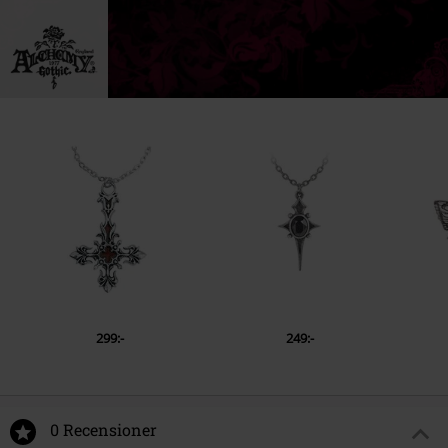
Avda Paisos Catalanes 168
17457 Riudellots de la Selva
GI
Spain
EU@alchemygroup.com
299:-
249:-
0 Recensioner