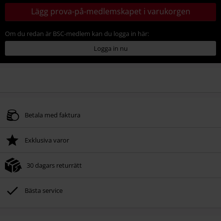
Lägg prova-på-medlemskapet i varukorgen
Om du redan är BSC-medlem kan du logga in här:
Logga in nu
Betala med faktura
Exklusiva varor
30 dagars returrätt
Bästa service