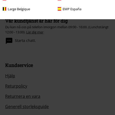
Large Belgique
EMP España
Vår kundtjänst är här för dig
Du kan nå oss på telefon imorgon mellan 09:00 - 16:00. (Lunchstängt
12:00 - 13:00).
Lär dig mer
Starta chatt.
Kundservice
Hjälp
Returpolicy
Returnera en vara
Generell storleksguide