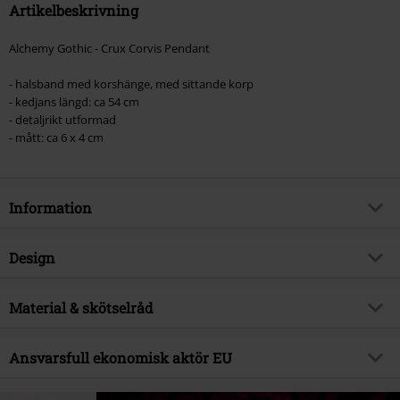
Artikelbeskrivning
Alchemy Gothic - Crux Corvis Pendant
- halsband med korshänge, med sittande korp
- kedjans längd: ca 54 cm
- detaljrikt utformad
- mått: ca 6 x 4 cm
Information
Artikelnummer
570976
Design
Titel
Crux Corvis Pendant
Produkttyp
Halsband
Brand
Material & skötselråd
Alchemy Gothic
Färg
silverfärgad
Produktämne
Gothic, Presenter
Yttermaterial
tenn
Ansvarsfull ekonomisk aktör EU
Releasedatum
21/06/2024
Kön
Unisex
Alchemy Carta LTD. C/O Outer Vision SI.