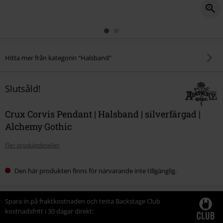
Hitta mer från kategorin "Halsband"
Slutsåld!
Crux Corvis Pendant | Halsband | silverfärgad |
Alchemy Gothic
Fler produktdetaljer
Den här produkten finns för närvarande inte tillgänglig.
Spara in på fraktkostnaden och testa Backstage Club
kostnadsfritt i 30 dagar direkt: