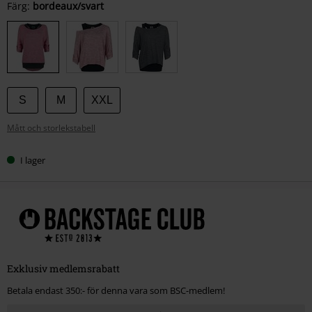
Välj
Färg:
bordeaux/svart
din
storlek
S
M
XXL
Mått och storlekstabell
I lager
Exklusiv medlemsrabatt
Betala endast 350:- för denna vara som BSC-medlem!