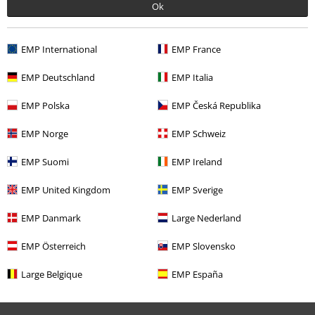
Ok
Kvalité
EMP International
EMP France
4
Design
5
EMP Deutschland
EMP Italia
Passform
4
Vidd
EMP Polska
EMP Česká Republika
För smal
Perfekt
För bred
EMP Norge
EMP Schweiz
Längd
För kort
Perfekt
För lång
EMP Suomi
EMP Ireland
Verifierad recension
EMP United Kingdom
EMP Sverige
Hade du någon nytta av den här recensionen?
EMP Danmark
Large Nederland
EMP Österreich
EMP Slovensko
Kommentar
Large Belgique
EMP España