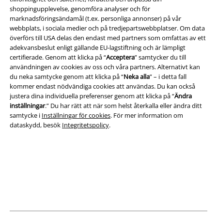
shoppingupplevelse, genomföra analyser och för
marknadsföringsändamål (t.ex. personliga annonser) på vår
webbplats, i sociala medier och på tredjepartswebbplatser. Om data
Juridisk information/Villkor
överförs till USA delas den endast med partners som omfattas av ett
Villkor
adekvansbeslut enligt gällande EU-lagstiftning och är lämpligt
certifierade. Genom att klicka på “
Acceptera
” samtycker du till
användningen av cookies av oss och våra partners. Alternativt kan
Om oss
du neka samtycke genom att klicka på “
Neka alla
” – i detta fall
kommer endast nödvändiga cookies att användas. Du kan också
Ladda ner villkoren
justera dina individuella preferenser genom att klicka på “
Ändra
inställningar
.” Du har rätt att när som helst återkalla eller ändra ditt
Avfallshantering och miljöskydd
samtycke i
Inställningar för cookies
. För mer information om
dataskydd, besök
Integritetspolicy
.
Försäkran om överensstämmelse
Information om tillgänglighet
Inställningar för cookies
Bekräfta ångrat köp