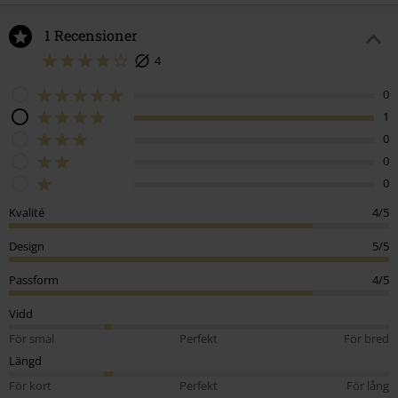
1 Recensioner
4
0
1
0
0
0
Kvalité
4/5
Design
5/5
Passform
4/5
Vidd
För smal
Perfekt
För bred
Längd
För kort
Perfekt
För lång