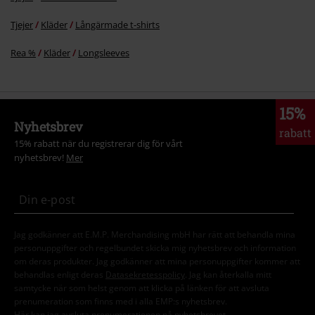
Tjejer
Kläder
Långärmade t-shirts
Rea %
Kläder
Longsleeves
15%
Nyhetsbrev
rabatt
15% rabatt när du registrerar dig för vårt
nyhetsbrev!
Mer
Jag godkänner att E.M.P. Merchandising mbH har rätt att behandla mina
personuppgifter och regelbundet skicka mig nyhetsbrev och information
om deras produkter. Jag godkänner att mina personuppgifter kommer att
behandlas enligt deras
Datasekretesspolicy
. Jag kan återkalla mitt
samtycke när som helst genom att klicka på länken för att avsluta
prenumeration som finns med i alla EMP:s nyhetsbrev.
Här
kan jag avsluta prenumerationen på nyhetsbrevet.