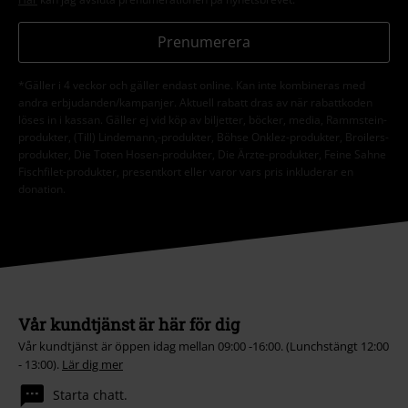
Prenumerera
*Gäller i 4 veckor och gäller endast online. Kan inte kombineras med
andra erbjudanden/kampanjer. Aktuell rabatt dras av när rabattkoden
löses in i kassan. Gäller ej vid köp av biljetter, böcker, media, Rammstein-
produkter, (Till) Lindemann,-produkter, Böhse Onklez-produkter, Broilers-
produkter, Die Toten Hosen-produkter, Die Ärzte-produkter, Feine Sahne
Fischfilet-produkter, presentkort eller varor vars pris inkluderar en
donation.
Vår kundtjänst är här för dig
Vår kundtjänst är öppen idag mellan 09:00 -16:00. (Lunchstängt 12:00
- 13:00).
Lär dig mer
Starta chatt.