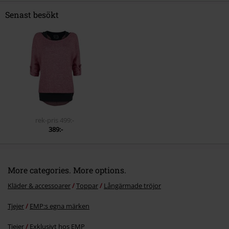
Senast besökt
Skicka kommentar
rek-pris
499:-
389:-
More categories. More options.
Kläder & accessoarer
Toppar
Långärmade tröjor
Tjejer
EMP:s egna märken
Tjejer
Exklusivt hos EMP