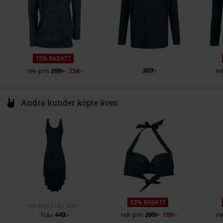
15% RABATT
389:-
rek-pris
299:-
254:-
re
Andra kunder köpte även
33% RABATT
rek-pris
Från
499:-
449:-
rek-pris
299:-
199:-
re
Från