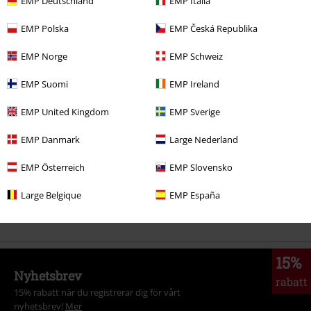
EMP Deutschland
EMP Italia
EMP Polska
EMP Česká Republika
EMP Norge
EMP Schweiz
More categories. More options.
EMP Suomi
EMP Ireland
Plusstorlekar
Killar
Byxor
Jeans
EMP United Kingdom
EMP Sverige
Kläder & accessoarer
Byxor
Jeans
EMP Danmark
Large Nederland
Kläder
Byxor
Långbyxor
EMP Österreich
EMP Slovensko
Kläder
Byxor
Jeans
Large Belgique
EMP España
Teman
Basplagg
Kläder
Byxor
15%
Nyhetsbrev
rabatt
15% rabatt när du registrerar dig för vårt
nyhetsbrev!
Mer