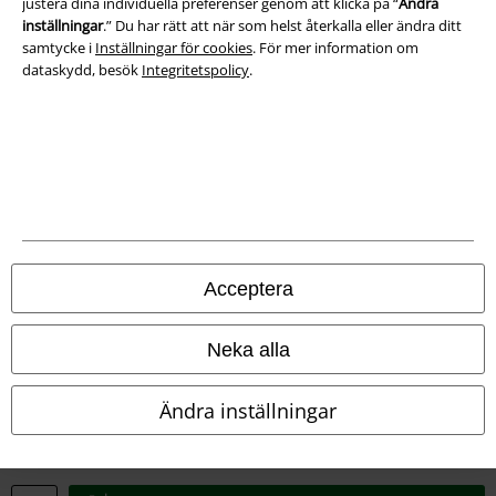
justera dina individuella preferenser genom att klicka på “
Ändra
inställningar
.” Du har rätt att när som helst återkalla eller ändra ditt
samtycke i
Inställningar för cookies
. För mer information om
Försäkran om överensstämmelse
dataskydd, besök
Integritetspolicy
.
Information om tillgänglighet
Inställningar för cookies
Bekräfta ångrat köp
Alla priser inkl. moms.
Fraktkostnad tillkommer.
© 1986-2026 E.M.P. Merchandising HGmbH
Acceptera
Neka alla
Våra onlinebutiker
Ändra inställningar
EMP International
EMP France