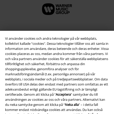
Vi använder cookies och andra teknologier på vår webbplats,
kollektivt kallade “cookies". Dessa teknologier tillåter oss att samla in
information om användare, deras beteende och deras enheter. Vissa
cookies placeras av oss, medan andra kommer från våra partners. Vi
och våra partners använder cookies för att säkerställa webbplatsens
tillförlitlighet och säkerhet, förbättra och anpassa din
shoppingupplevelse, genomföra analyser och för
Juridisk information/Villkor
marknadsföringsändamål (t.ex. personliga annonser) på vår
webbplats, i sociala medier och på tredjepartswebbplatser. Om data
Villkor
överförs till USA delas den endast med partners som omfattas av ett
adekvansbeslut enligt gällande EU-lagstiftning och är lämpligt
Om oss
certifierade. Genom att klicka på “
Acceptera
” samtycker du till
användningen av cookies av oss och våra partners. Alternativt kan
Ladda ner villkoren
du neka samtycke genom att klicka på “
Neka alla
” – i detta fall
kommer endast nödvändiga cookies att användas. Du kan också
Avfallshantering och miljöskydd