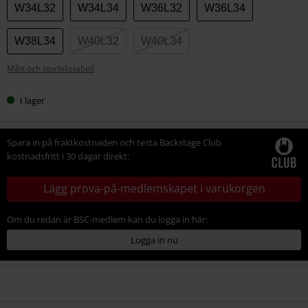
storlek
W34L32
W34L34
W36L32
W36L34
W38L34
W40L32
W40L34
Mått och storlekstabell
I lager
Spara in på fraktkostnaden och testa Backstage Club
kostnadsfritt i 30 dagar direkt:
Lägg prova-på-medlemskapet i varukorgen
Om du redan är BSC-medlem kan du logga in här:
Logga in nu