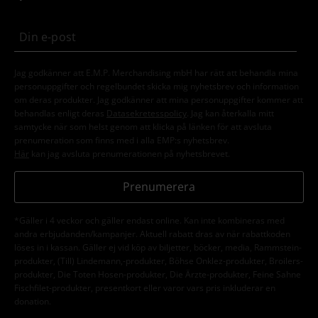
Jag godkänner att E.M.P. Merchandising mbH har rätt att behandla mina
personuppgifter och regelbundet skicka mig nyhetsbrev och information
om deras produkter. Jag godkänner att mina personuppgifter kommer att
behandlas enligt deras
Datasekretesspolicy
. Jag kan återkalla mitt
samtycke när som helst genom att klicka på länken för att avsluta
prenumeration som finns med i alla EMP:s nyhetsbrev.
Här
kan jag avsluta prenumerationen på nyhetsbrevet.
Prenumerera
*Gäller i 4 veckor och gäller endast online. Kan inte kombineras med
andra erbjudanden/kampanjer. Aktuell rabatt dras av när rabattkoden
löses in i kassan. Gäller ej vid köp av biljetter, böcker, media, Rammstein-
produkter, (Till) Lindemann,-produkter, Böhse Onklez-produkter, Broilers-
produkter, Die Toten Hosen-produkter, Die Ärzte-produkter, Feine Sahne
Fischfilet-produkter, presentkort eller varor vars pris inkluderar en
donation.