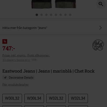
Hitta mer från kategorin "Jeans"
%
747:-
Priser inkl. moms., Frakt tillkommer.
30-dagars bästa pris
:
598:-
Eastwood Jeans | Jeans | marinblå | Chet Rock
Decorative Details
Fler produktdetaljer
Välj
W30L32
W30L34
W32L32
W32L34
din