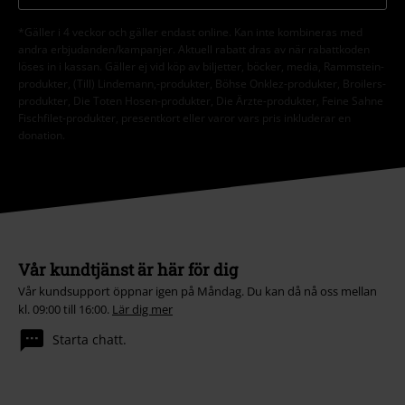
*Gäller i 4 veckor och gäller endast online. Kan inte kombineras med
andra erbjudanden/kampanjer. Aktuell rabatt dras av när rabattkoden
löses in i kassan. Gäller ej vid köp av biljetter, böcker, media, Rammstein-
produkter, (Till) Lindemann,-produkter, Böhse Onklez-produkter, Broilers-
produkter, Die Toten Hosen-produkter, Die Ärzte-produkter, Feine Sahne
Fischfilet-produkter, presentkort eller varor vars pris inkluderar en
donation.
Vår kundtjänst är här för dig
Vår kundsupport öppnar igen på Måndag. Du kan då nå oss mellan
kl. 09:00 till 16:00.
Lär dig mer
Starta chatt.