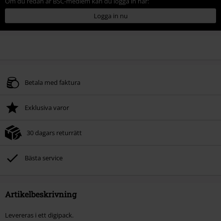
Om du redan är BSC-medlem kan du logga in här:
Logga in nu
Betala med faktura
Exklusiva varor
30 dagars returrätt
Bästa service
Artikelbeskrivning
Levereras i ett digipack.