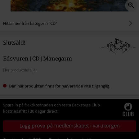
Hitta mer från kategorin "CD"
Slutsåld!
Edsvuren | CD | Manegarm
Fler produktdetaljer
Den här produkten finns för närvarande inte tillgänglig.
Spara in på fraktkostnaden och testa Backstage Club
kostnadsfritt i 30 dagar direkt:
Lägg prova-på-medlemskapet i varukorgen