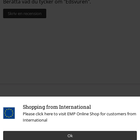
Berätta vad du tycker om "Edsvuren".
Skriv en recension
More categories. More options.
Shopping from International
Bandmerch
Media
CD
Please click here to visit EMP Online Shop for customers from
International
Bandmerch
Genre
Bandmerch
Top Bands
Månegarm
Ok