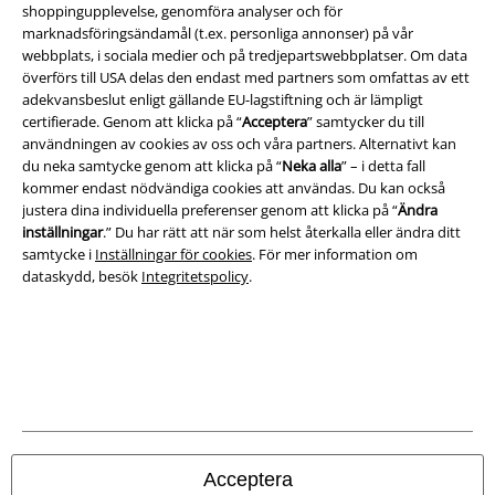
Juridisk information/Villkor
shoppingupplevelse, genomföra analyser och för
marknadsföringsändamål (t.ex. personliga annonser) på vår
Villkor
webbplats, i sociala medier och på tredjepartswebbplatser. Om data
överförs till USA delas den endast med partners som omfattas av ett
Om oss
adekvansbeslut enligt gällande EU-lagstiftning och är lämpligt
certifierade. Genom att klicka på “
Acceptera
” samtycker du till
Ladda ner villkoren
användningen av cookies av oss och våra partners. Alternativt kan
du neka samtycke genom att klicka på “
Neka alla
” – i detta fall
kommer endast nödvändiga cookies att användas. Du kan också
Avfallshantering och miljöskydd
justera dina individuella preferenser genom att klicka på “
Ändra
inställningar
.” Du har rätt att när som helst återkalla eller ändra ditt
Försäkran om överensstämmelse
samtycke i
Inställningar för cookies
. För mer information om
dataskydd, besök
Integritetspolicy
.
Information om tillgänglighet
Inställningar för cookies
Bekräfta ångrat köp
Alla priser inkl. moms.
Fraktkostnad tillkommer.
© 1986-2026 E.M.P. Merchandising HGmbH
Acceptera