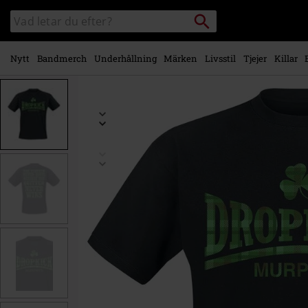
Gå till
Sök
Sök
huvudinnehåll
i
katalogen
Nytt
Bandmerch
Underhållning
Märken
Livsstil
Tjejer
Killar
https://www.emp-
shop.se/p/fighter-
plaid/391044.html