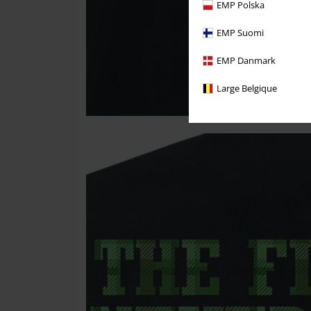
EMP Polska
EMP Suomi
EMP Danmark
Large Belgique