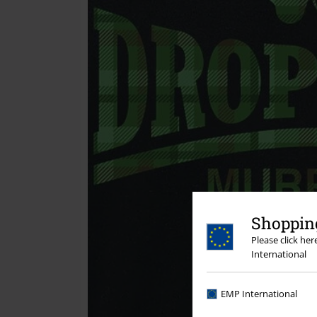
Shopping
Please click he
International
EMP International