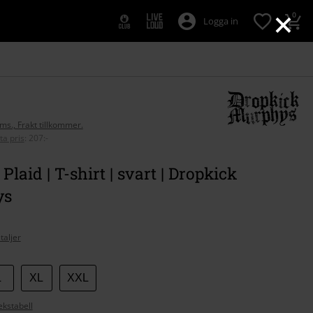
×
0
Logga in
oms., Frakt tillkommer.
ta pris
:
207:-
Plaid | T-shirt | svart | Dropkick
ys
taljer
L
XL
XXL
ekstabell