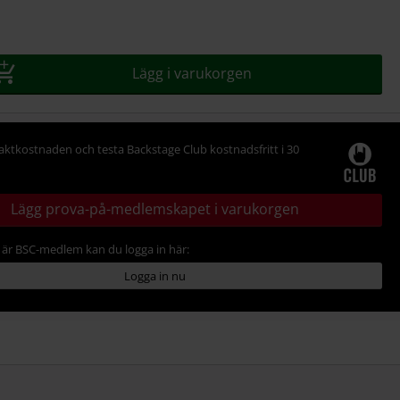
Lägg i varukorgen
raktkostnaden och testa Backstage Club kostnadsfritt i 30
Lägg prova-på-medlemskapet i varukorgen
är BSC-medlem kan du logga in här:
Logga in nu