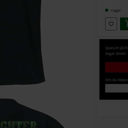
storlek
I lager
Spara in på f
dagar direkt:
Om du redan 