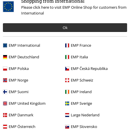
Shopping from International
Please click here to visit EMP Online Shop for customers from
More categories. More options.
International
Livsstil
Prylar till sovrummet
Ok
Livsstil
Vardagsrum
Teman
Gothic
Hushållsartiklar
EMP International
EMP France
Klädmärken
Spiral
Hushållsartiklar
EMP Deutschland
EMP Italia
Nytt
Inredning och fritid
Hushållsartiklar
Sängkläder
EMP Polska
EMP Česká Republika
EMP Norge
EMP Schweiz
15%
EMP Suomi
EMP Ireland
Nyhetsbrev
rabatt
EMP United Kingdom
EMP Sverige
15% rabatt när du registrerar dig för vårt
nyhetsbrev!
Mer
EMP Danmark
Large Nederland
EMP Österreich
EMP Slovensko