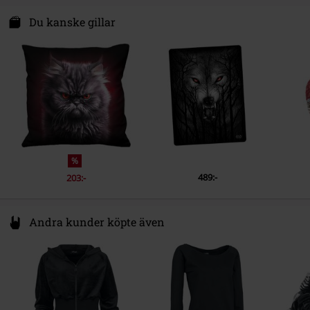
Attitude Holland
Energiestraat 4e
Du kanske gillar
1135 GD Edam
Netherlands
Hello@attitudeholland.nl
%
489:-
203:-
Andra kunder köpte även