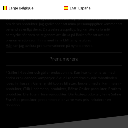
Large Belgique
EMP España
Jag godkänner att E.M.P. Merchandising mbH har rätt att behandla mina
personuppgifter och regelbundet skicka mig nyhetsbrev och information
om deras produkter. Jag godkänner att mina personuppgifter kommer att
behandlas enligt deras
Datasekretesspolicy
. Jag kan återkalla mitt
samtycke när som helst genom att klicka på länken för att avsluta
prenumeration som finns med i alla EMP:s nyhetsbrev.
Här
kan jag avsluta prenumerationen på nyhetsbrevet.
Prenumerera
*Gäller i 4 veckor och gäller endast online. Kan inte kombineras med
andra erbjudanden/kampanjer. Aktuell rabatt dras av när rabattkoden
löses in i kassan. Gäller ej vid köp av biljetter, böcker, media, Rammstein-
produkter, (Till) Lindemann,-produkter, Böhse Onklez-produkter, Broilers-
produkter, Die Toten Hosen-produkter, Die Ärzte-produkter, Feine Sahne
Fischfilet-produkter, presentkort eller varor vars pris inkluderar en
donation.