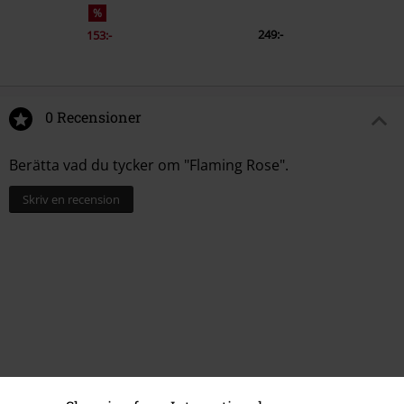
%
249:-
153:-
0 Recensioner
Berätta vad du tycker om "Flaming Rose".
Skriv en recension