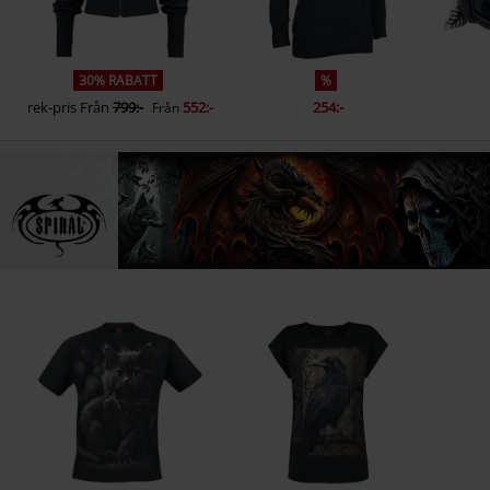
30% RABATT
%
rek-pris
Från
799:-
552:-
254:-
Från