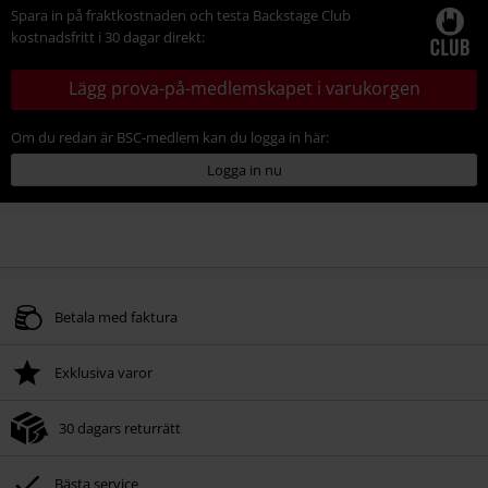
Spara in på fraktkostnaden och testa Backstage Club
kostnadsfritt i 30 dagar direkt:
Lägg prova-på-medlemskapet i varukorgen
Om du redan är BSC-medlem kan du logga in här:
Logga in nu
Betala med faktura
Exklusiva varor
30 dagars returrätt
Bästa service