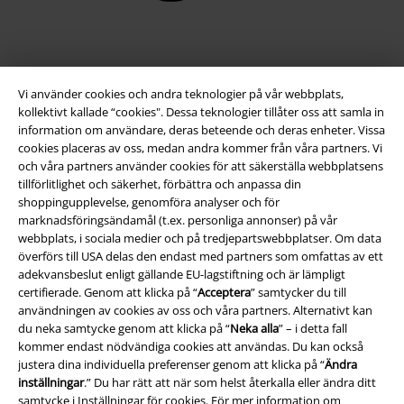
Vi använder cookies och andra teknologier på vår webbplats,
kollektivt kallade “cookies". Dessa teknologier tillåter oss att samla in
information om användare, deras beteende och deras enheter. Vissa
cookies placeras av oss, medan andra kommer från våra partners. Vi
och våra partners använder cookies för att säkerställa webbplatsens
tillförlitlighet och säkerhet, förbättra och anpassa din
Juridisk information/Villkor
shoppingupplevelse, genomföra analyser och för
marknadsföringsändamål (t.ex. personliga annonser) på vår
Villkor
webbplats, i sociala medier och på tredjepartswebbplatser. Om data
överförs till USA delas den endast med partners som omfattas av ett
Om oss
adekvansbeslut enligt gällande EU-lagstiftning och är lämpligt
certifierade. Genom att klicka på “
Acceptera
” samtycker du till
användningen av cookies av oss och våra partners. Alternativt kan
Ladda ner villkoren
du neka samtycke genom att klicka på “
Neka alla
” – i detta fall
kommer endast nödvändiga cookies att användas. Du kan också
Avfallshantering och miljöskydd
justera dina individuella preferenser genom att klicka på “
Ändra
inställningar
.” Du har rätt att när som helst återkalla eller ändra ditt
Försäkran om överensstämmelse
samtycke i
Inställningar för cookies
. För mer information om