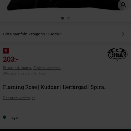
Hitta mer från kategorin "Kuddar"
%
203:-
Priser inkl. moms., Frakt tillkommer.
30-dagars bästa pris
:
162:-
Flaming Rose | Kuddar | flerfärgad | Spiral
Fler produktdetaljer
Välj
I lager
din
storlek