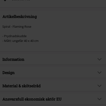
Artikelbeskrivning
Spiral - Flaming Rose
- Prydnadskudde
- Mått: ungefär 40 x 40 cm
Information
Artikelnummer
537067
Design
Titel
Flaming Rose
Produkttyp
Kuddar
Brand
Material & skötselråd
Spiral
Färg
flerfärgad
Produktämne
Gothic
Yttermaterial
100% bomull
Ansvarsfull ekonomisk aktör EU
Releasedatum
27/09/2022
Innerfoder
Polyester