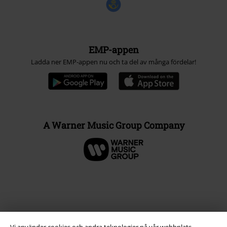
EMP-appen
Ladda ner EMP-appen nu och ta del av många fördelar!
A Warner Music Group Company
Vi använder cookies och andra teknologier på vår webbplats,