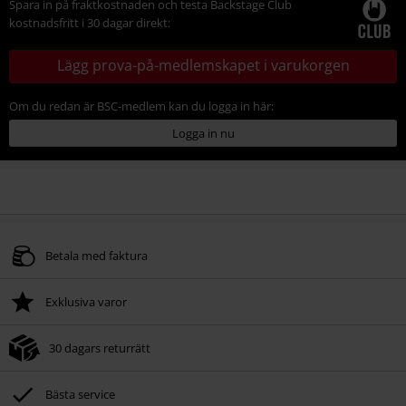
Spara in på fraktkostnaden och testa Backstage Club
kostnadsfritt i 30 dagar direkt:
Lägg prova-på-medlemskapet i varukorgen
Om du redan är BSC-medlem kan du logga in här:
Logga in nu
Betala med faktura
Exklusiva varor
30 dagars returrätt
Bästa service