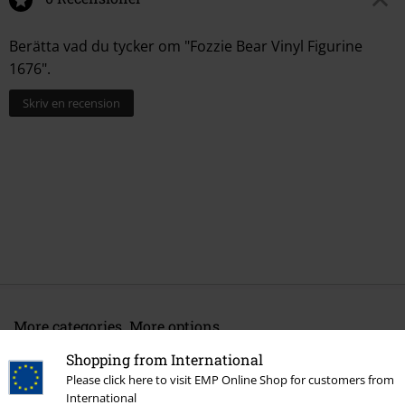
Berätta vad du tycker om "Fozzie Bear Vinyl Figurine
1676".
Skriv en recension
More categories. More options.
Nytt
Inredning och fritid
Hushållsartiklar
Figurer
Funko Pop!
Shopping from International
Please click here to visit EMP Online Shop for customers from
Film & TV
Hushållsartiklar
International