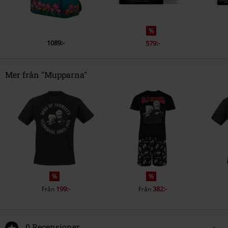
%
1089:-
579:-
Mer från "Mupparna"
%
%
199:-
382:-
Från
Från
0 Recensioner