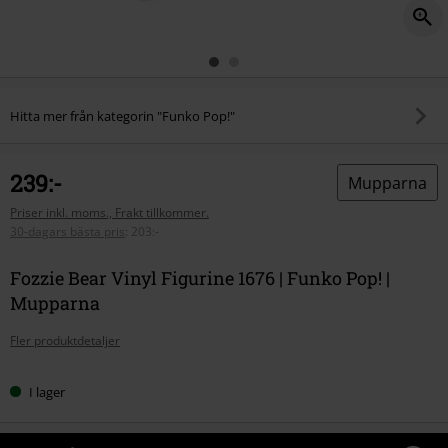
Hitta mer från kategorin "Funko Pop!"
239:-
Mupparna
Priser inkl. moms., Frakt tillkommer.
30-dagars bästa pris
:
203:-
Fozzie Bear Vinyl Figurine 1676 | Funko Pop! |
Mupparna
Fler produktdetaljer
I lager