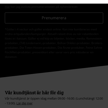
prenumeration som finns med i alla EMP:s nyhetsbrev.
Här
kan jag avsluta prenumerationen på nyhetsbrevet.
Prenumerera
*Gäller i 4 veckor och gäller endast online. Kan inte kombineras med
andra erbjudanden/kampanjer. Aktuell rabatt dras av när rabattkoden
löses in i kassan. Gäller ej vid köp av biljetter, böcker, media, Rammstein-
produkter, (Till) Lindemann,-produkter, Böhse Onklez-produkter, Broilers-
produkter, Die Toten Hosen-produkter, Die Ärzte-produkter, Feine Sahne
Fischfilet-produkter, presentkort eller varor vars pris inkluderar en
donation.
Vår kundtjänst är här för dig
Vår kundtjänst är öppen idag mellan 09:00 -16:00. (Lunchstängt 12:00
- 13:00).
Lär dig mer