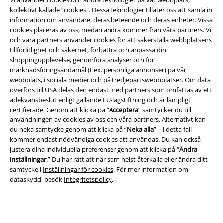
kollektivt kallade “cookies". Dessa teknologier tillåter oss att samla in
information om användare, deras beteende och deras enheter. Vissa
cookies placeras av oss, medan andra kommer från våra partners. Vi
och våra partners använder cookies för att säkerställa webbplatsens
Juridisk information/Villkor
tillförlitlighet och säkerhet, förbättra och anpassa din
shoppingupplevelse, genomföra analyser och för
Villkor
marknadsföringsändamål (t.ex. personliga annonser) på vår
webbplats, i sociala medier och på tredjepartswebbplatser. Om data
Om oss
överförs till USA delas den endast med partners som omfattas av ett
adekvansbeslut enligt gällande EU-lagstiftning och är lämpligt
Ladda ner villkoren
certifierade. Genom att klicka på “
Acceptera
” samtycker du till
användningen av cookies av oss och våra partners. Alternativt kan
Avfallshantering och miljöskydd
du neka samtycke genom att klicka på “
Neka alla
” – i detta fall
kommer endast nödvändiga cookies att användas. Du kan också
justera dina individuella preferenser genom att klicka på “
Ändra
Försäkran om överensstämmelse
inställningar
.” Du har rätt att när som helst återkalla eller ändra ditt
samtycke i
Inställningar för cookies
. För mer information om
Information om tillgänglighet
dataskydd, besök
Integritetspolicy
.
Inställningar för cookies
Bekräfta ångrat köp