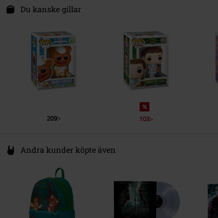
Zuidplein 36
Du kanske gillar
1077 XV Amsterdam
Netherlands
www.funko.com
%
209:-
103:-
Andra kunder köpte även