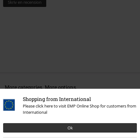
Skriv en recension
More categories. More options.
Rea %
Media
CDs
Shopping from International
Please click here to visit EMP Online Shop for customers from
Bandmerch
Media
CD
International
Bandmerch
Genre
Ok