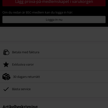
Lägg prova-på-medlemskapet i varukorgen
Om du redan är BSC-medlem kan du logga in här:
Logga in nu
Betala med faktura
Exklusiva varor
30 dagars returrätt
Bästa service
Artikelbeskrivning