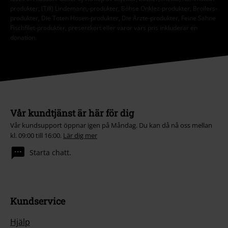
produkter, (Till) Lindemann,-produkter, Böhse Onklez-produkter, Broilers-
produkter, Die Toten Hosen-produkter, Die Ärzte-produkter, Feine Sahne
Fischfilet-produkter, presentkort eller varor vars pris inkluderar en
donation.
Vår kundtjänst är här för dig
Vår kundsupport öppnar igen på Måndag. Du kan då nå oss mellan
kl. 09:00 till 16:00.
Lär dig mer
Starta chatt.
Kundservice
Hjälp