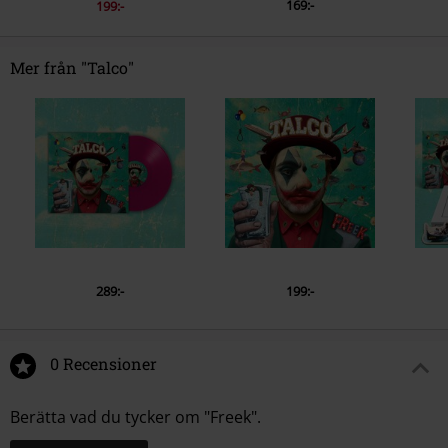
169:-
199:-
Mer från "Talco"
289:-
199:-
0 Recensioner
Berätta vad du tycker om "Freek".