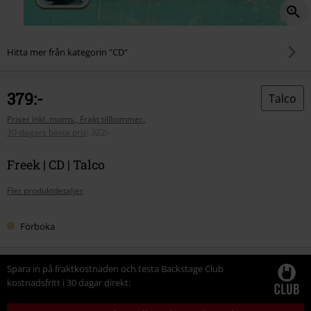
Hitta mer från kategorin "CD"
379:-
Talco
Priser inkl. moms., Frakt tillkommer.
30-dagars bästa pris
:
322:-
Freek | CD | Talco
Fler produktdetaljer
Förboka
Spara in på fraktkostnaden och testa Backstage Club
kostnadsfritt i 30 dagar direkt: