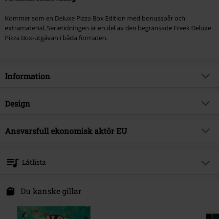
Kommer som en Deluxe Pizza Box Edition med bonusspår och
extramaterial. Serietidningen är en del av den begränsade Freek Deluxe
Pizza Box-utgåvan i båda formaten.
Information
Artikelnummer
604698
Design
Titel
Freek
Produkttyp
CD
Musikgenre
Ansvarsfull ekonomisk aktör EU
Ska
Media-format
CD
Produktämne
Band
375 Media GmbH
Schlachthofstraße 36a
Band
Talco
Låtlista
21079 Hamburg
Releasedatum
08/01/2027
Germany
CD 1
info@375media.com
Du kanske gillar
1.
Nuovi Dei
2.
Dalla Mia Parte Della Strada