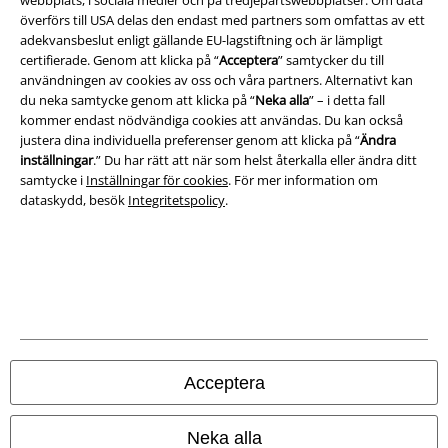
webbplats, i sociala medier och på tredjepartswebbplatser. Om data
Om oss
överförs till USA delas den endast med partners som omfattas av ett
adekvansbeslut enligt gällande EU-lagstiftning och är lämpligt
Ladda ner villkoren
certifierade. Genom att klicka på “
Acceptera
” samtycker du till
användningen av cookies av oss och våra partners. Alternativt kan
Avfallshantering och miljöskydd
du neka samtycke genom att klicka på “
Neka alla
” – i detta fall
kommer endast nödvändiga cookies att användas. Du kan också
justera dina individuella preferenser genom att klicka på “
Ändra
Försäkran om överensstämmelse
inställningar
.” Du har rätt att när som helst återkalla eller ändra ditt
samtycke i
Inställningar för cookies
. För mer information om
Information om tillgänglighet
dataskydd, besök
Integritetspolicy
.
Inställningar för cookies
Bekräfta ångrat köp
Alla priser inkl. moms.
Fraktkostnad tillkommer.
© 1986-2026 E.M.P. Merchandising HGmbH
Acceptera
Neka alla