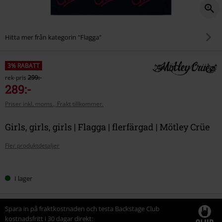
Hitta mer från kategorin "Flagga"
3% RABATT
rek-pris
299:-
289:-
Priser inkl. moms., Frakt tillkommer.
Girls, girls, girls | Flagga | flerfärgad | Mötley Crüe
Fler produktdetaljer
Välj
I lager
din
storlek
Spara in på fraktkostnaden och testa Backstage Club
kostnadsfritt i 30 dagar direkt: