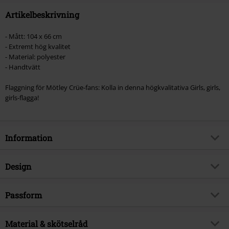
Artikelbeskrivning
- Mått: 104 x 66 cm
- Extremt hög kvalitet
- Material: polyester
- Handtvätt
Flaggning för Mötley Crüe-fans: Kolla in denna högkvalitativa Girls, girls,
girls-flagga!
Information
Artikelnummer
458438
Design
Titel
Girls, girls, girls
Produkttyp
Flagga
Musikgenre
Passform
Hardrock
Posterformat
Stående
Postertema
Musik
Posterns mått
104 x 66
Färg
Material & skötselråd
flerfärgad
Produktämne
Bandmerch, Band