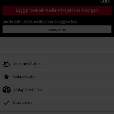
Lägg prova-på-medlemskapet i varukorgen
Om du redan är BSC-medlem kan du logga in här:
Logga in nu
Betala med faktura
Exklusiva varor
30 dagars returrätt
Bästa service