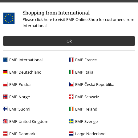
Shopping from International
Please click here to visit EMP Online Shop for customers from
International
More categories. More options.
Ok
Livsstil
Väggdekorationer
Bandmerch
Posters & Flaggor
EMP International
EMP France
Rea %
Hushållsartiklar
Väggdekorationer
EMP Deutschland
EMP Italia
Rea %
Bandmerch
EMP Polska
EMP Česká Republika
Bandmerch
Genre
Hårdrock
EMP Norge
EMP Schweiz
EMP Suomi
EMP Ireland
15%
EMP United Kingdom
EMP Sverige
Nyhetsbrev
rabatt
EMP Danmark
Large Nederland
15% rabatt när du registrerar dig för vårt