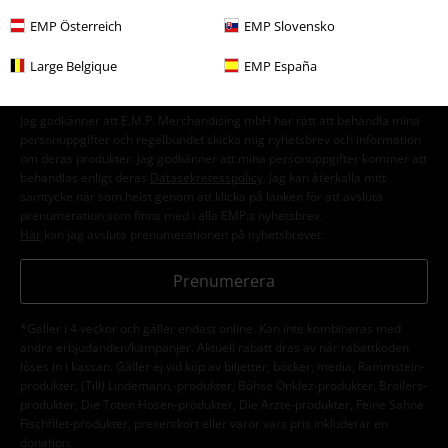
nyhetsbrev!
Mer
EMP Österreich
EMP Slovensko
Large Belgique
EMP España
Jag godkänner att E.M.P. Merchandising mbH har rätt att behandla mina
personuppgifter och regelbundet skicka mig nyhetsbrev och information
om deras produkter. Jag godkänner att mina personuppgifter kommer att
behandlas enligt deras
Datasekretesspolicy
. Jag kan återkalla mitt
samtycke när som helst genom att klicka på länken för att avsluta
prenumeration som finns med i alla EMP:s nyhetsbrev.
Här
kan jag avsluta prenumerationen på nyhetsbrevet.
Prenumerera
*Gäller i 4 veckor och gäller endast online. Kan inte kombineras med
andra erbjudanden/kampanjer. Aktuell rabatt dras av när rabattkoden
löses in i kassan. Gäller ej vid köp av biljetter, böcker, media, Rammstein-
produkter, (Till) Lindemann,-produkter, Böhse Onklez-produkter, Broilers-
produkter, Die Toten Hosen-produkter, Die Ärzte-produkter, Feine Sahne
Fischfilet-produkter, presentkort eller varor vars pris inkluderar en
donation.