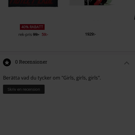
40% RABATT
1929:-
rek-pris
99:-
59:-
0 Recensioner
Berätta vad du tycker om "Girls, girls, girls".
Skriv en recension