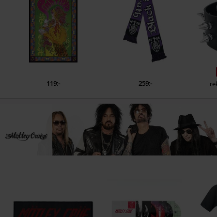
119:-
259:-
re