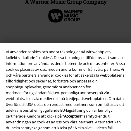
A Warner Music Group Company
Vi använder cookies och andra teknologier på vår webbplats,
kollektivt kallade “cookies". Dessa teknologier tillåter oss att samla in
information om användare, deras beteende och deras enheter. Vissa
cookies placeras av oss, medan andra kommer från våra partners. Vi
och våra partners använder cookies för att säkerställa webbplatsens
tillförlitlighet och säkerhet, förbättra och anpassa din
Juridisk information/Villkor
shoppingupplevelse, genomföra analyser och för
marknadsföringsändamål (t.ex. personliga annonser) på vår
Villkor
webbplats, i sociala medier och på tredjepartswebbplatser. Om data
överförs till USA delas den endast med partners som omfattas av ett
Om oss
adekvansbeslut enligt gällande EU-lagstiftning och är lämpligt
certifierade. Genom att klicka på “
Acceptera
” samtycker du till
användningen av cookies av oss och våra partners. Alternativt kan
Ladda ner villkoren
du neka samtycke genom att klicka på “
Neka alla
” – i detta fall