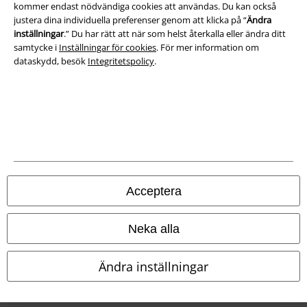
kommer endast nödvändiga cookies att användas. Du kan också
Avfallshantering och miljöskydd
justera dina individuella preferenser genom att klicka på “
Ändra
inställningar
.” Du har rätt att när som helst återkalla eller ändra ditt
Försäkran om överensstämmelse
samtycke i
Inställningar för cookies
. För mer information om
dataskydd, besök
Integritetspolicy
.
Information om tillgänglighet
Inställningar för cookies
Bekräfta ångrat köp
Alla priser inkl. moms.
Fraktkostnad tillkommer.
© 1986-2026 E.M.P. Merchandising HGmbH
Acceptera
Neka alla
Våra onlinebutiker
Ändra inställningar
EMP International