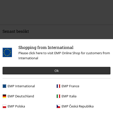
Senast besökt
Shopping from International
Please click here to visit EMP Online Shop for customers from
International
Ok
15% RABATT
EMP International
EMP France
rek-pris
299:-
254:-
EMP Deutschland
EMP Italia
EMP Polska
EMP Česká Republika
More categories. More options.