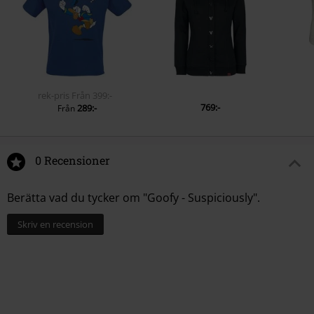
rek-pris
Från
399:-
769:-
289:-
Från
0 Recensioner
Berätta vad du tycker om "Goofy - Suspiciously".
Skriv en recension