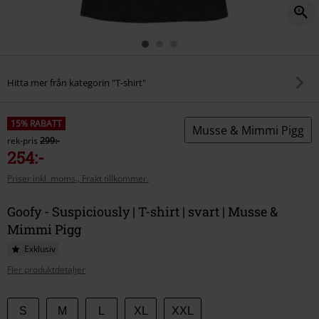
Hitta mer från kategorin "T-shirt"
15% RABATT
Musse & Mimmi Pigg
rek-pris
299:-
254:-
Priser inkl. moms., Frakt tillkommer.
Goofy - Suspiciously | T-shirt | svart | Musse &
Mimmi Pigg
Exklusiv
Fler produktdetaljer
Välj
S
M
L
XL
XXL