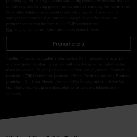
personuppgifter och regelbundet skicka mig nyhetsbrev och information
om deras produkter. Jag godkänner att mina personuppgifter kommer att
behandlas enligt deras
Datasekretesspolicy
. Jag kan återkalla mitt
samtycke när som helst genom att klicka på länken för att avsluta
prenumeration som finns med i alla EMP:s nyhetsbrev.
Här
kan jag avsluta prenumerationen på nyhetsbrevet.
Prenumerera
*Gäller i 4 veckor och gäller endast online. Kan inte kombineras med
andra erbjudanden/kampanjer. Aktuell rabatt dras av när rabattkoden
löses in i kassan. Gäller ej vid köp av biljetter, böcker, media, Rammstein-
produkter, (Till) Lindemann,-produkter, Böhse Onklez-produkter, Broilers-
produkter, Die Toten Hosen-produkter, Die Ärzte-produkter, Feine Sahne
Fischfilet-produkter, presentkort eller varor vars pris inkluderar en
donation.