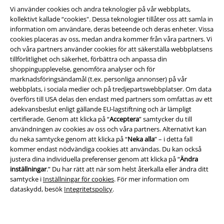
Vi använder cookies och andra teknologier på vår webbplats,
kollektivt kallade “cookies". Dessa teknologier tillåter oss att samla in
information om användare, deras beteende och deras enheter. Vissa
cookies placeras av oss, medan andra kommer från våra partners. Vi
och våra partners använder cookies för att säkerställa webbplatsens
tillförlitlighet och säkerhet, förbättra och anpassa din
shoppingupplevelse, genomföra analyser och för
Juridisk information/Villkor
marknadsföringsändamål (t.ex. personliga annonser) på vår
webbplats, i sociala medier och på tredjepartswebbplatser. Om data
Villkor
överförs till USA delas den endast med partners som omfattas av ett
adekvansbeslut enligt gällande EU-lagstiftning och är lämpligt
Om oss
certifierade. Genom att klicka på “
Acceptera
” samtycker du till
användningen av cookies av oss och våra partners. Alternativt kan
du neka samtycke genom att klicka på “
Neka alla
” – i detta fall
Ladda ner villkoren
kommer endast nödvändiga cookies att användas. Du kan också
justera dina individuella preferenser genom att klicka på “
Ändra
Avfallshantering och miljöskydd
inställningar
.” Du har rätt att när som helst återkalla eller ändra ditt
samtycke i
Inställningar för cookies
. För mer information om
Försäkran om överensstämmelse
dataskydd, besök
Integritetspolicy
.
Information om tillgänglighet