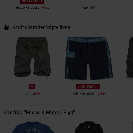
15% RABATT
re
289:-
rek-pris
299:-
254:-
Från
Andra kunder köpte även
%
79% RABATT
463:-
rek-pris
499:-
103:-
Från
Mer från "Musse & Mimmi Pigg"