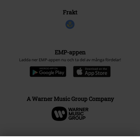
Frakt
EMP-appen
Ladda ner EMP-appen nu och ta del av många fördelar!
A Warner Music Group Company