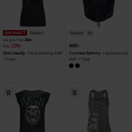
40% RABATT
Exklusiv
Exklusiv
Ny
rek-pris
Från
399:-
239:-
449:-
Från
She's Deadly
Rock Rebel by EMP
Countess Bathory
Gothicana by
Topp
EMP
Topp