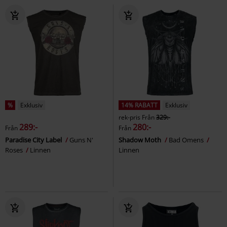
%
Exklusiv
14% RABATT
Exklusiv
rek-pris
Från
329:-
289:-
280:-
Från
Från
Paradise City Label
Guns N'
Shadow Moth
Bad Omens
Roses
Linnen
Linnen