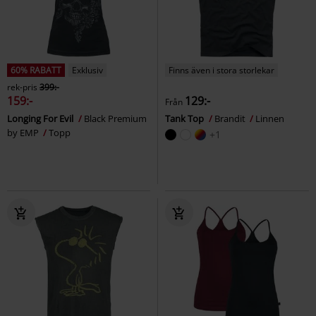
60% RABATT
Exklusiv
Finns även i stora storlekar
rek-pris
399:-
159:-
129:-
Från
Longing For Evil
Black Premium
Tank Top
Brandit
Linnen
by EMP
Topp
+1