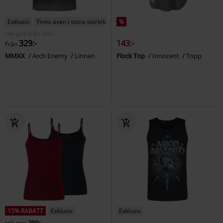
Exklusiv
Finns även i stora storlekar
%
rek-pris
Från
399:-
329:-
143:-
Från
MMXX
Arch Enemy
Linnen
Flock Top
Innocent
Topp
15% RABATT
Exklusiv
Exklusiv
rek-pris
299:-