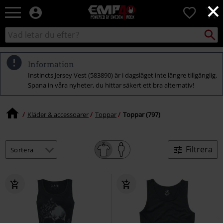
×
EMP
0
-
Musik,
Sök
Sök
Film,
i
TV
katalogen
&
Information
Spelmerch
Instincts Jersey Vest (583890) är i dagsläget inte längre tillgänglig.
-
Spana in våra nyheter, du hittar säkert ett bra alternativ!
Alternativt
Mode
Kläder & accessoarer
Toppar
Toppar (797)
Filtrera