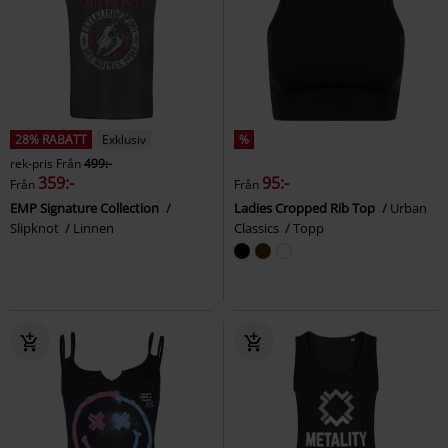
28% RABATT
Exklusiv
%
rek-pris
Från
499:-
359:-
95:-
Från
Från
EMP Signature Collection
Ladies Cropped Rib Top
Urban
Slipknot
Linnen
Classics
Topp