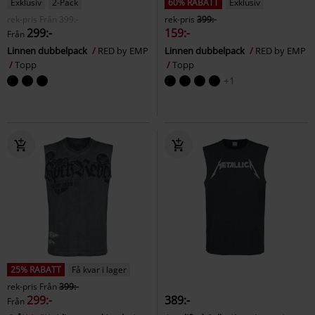
Exklusiv
2-Pack
60% RABATT
Exklusiv
rek-pris
Från
399:-
rek-pris
399:-
299:-
159:-
Från
Linnen dubbelpack
RED by EMP
Linnen dubbelpack
RED by EMP
Topp
Topp
+1
25% RABATT
Få kvar i lager
rek-pris
Från
399:-
299:-
389:-
Från