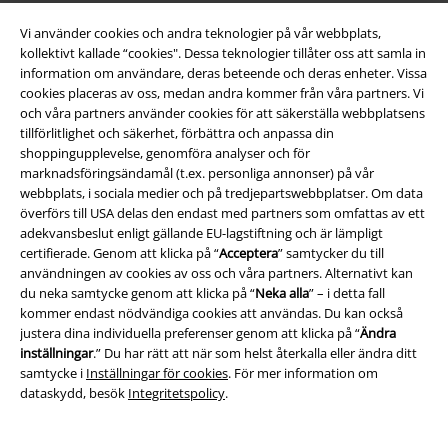
Vi använder cookies och andra teknologier på vår webbplats,
kollektivt kallade “cookies". Dessa teknologier tillåter oss att samla in
information om användare, deras beteende och deras enheter. Vissa
cookies placeras av oss, medan andra kommer från våra partners. Vi
Bli en del av gemenskapen!
och våra partners använder cookies för att säkerställa webbplatsens
tillförlitlighet och säkerhet, förbättra och anpassa din
shoppingupplevelse, genomföra analyser och för
marknadsföringsändamål (t.ex. personliga annonser) på vår
webbplats, i sociala medier och på tredjepartswebbplatser. Om data
överförs till USA delas den endast med partners som omfattas av ett
adekvansbeslut enligt gällande EU-lagstiftning och är lämpligt
certifierade. Genom att klicka på “
Acceptera
” samtycker du till
användningen av cookies av oss och våra partners. Alternativt kan
du neka samtycke genom att klicka på “
Neka alla
” – i detta fall
kommer endast nödvändiga cookies att användas. Du kan också
Betalningsmetod
justera dina individuella preferenser genom att klicka på “
Ändra
inställningar
.” Du har rätt att när som helst återkalla eller ändra ditt
samtycke i
Inställningar för cookies
. För mer information om
dataskydd, besök
Integritetspolicy
.
Frakt