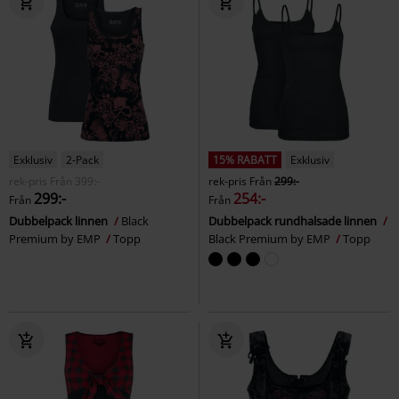
Exklusiv
2-Pack
15% RABATT
Exklusiv
rek-pris
Från
399:-
rek-pris
Från
299:-
299:-
254:-
Från
Från
Dubbelpack linnen
Black
Dubbelpack rundhalsade linnen
Premium by EMP
Topp
Black Premium by EMP
Topp