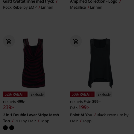
Grått tvättat linne med tryck
Amplified Collection - Logo
Rock Rebel by EMP
Linnen
Metallica
Linnen
52% RABATT
Exklusiv
50% RABATT
Exklusiv
rek-pris
499:-
rek-pris
Från
399:-
239:-
199:-
Från
2 in 1 Double Layer Stripe Mesh
Point At You
Black Premium by
Top
RED by EMP
Topp
EMP
Topp