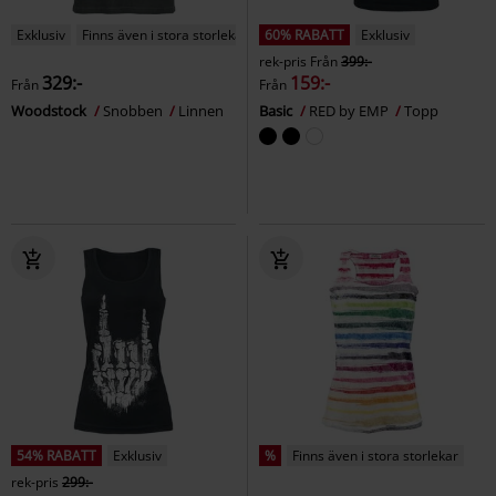
Exklusiv
Finns även i stora storlekar
60% RABATT
Exklusiv
rek-pris
Från
399:-
329:-
159:-
Från
Från
Woodstock
Snobben
Linnen
Basic
RED by EMP
Topp
54% RABATT
Exklusiv
%
Finns även i stora storlekar
rek-pris
299:-