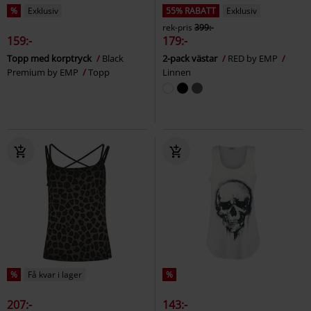
%
Exklusiv
55% RABATT
Exklusiv
rek-pris
399:-
159:-
179:-
Topp med korptryck
Black
2-pack västar
RED by EMP
Premium by EMP
Topp
Linnen
%
Få kvar i lager
%
207:-
143:-