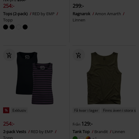
254:-
299:-
Tops (2-pack)
RED by EMP
Ragnarok
Amon Amarth
Topp
Linnen
%
Exklusiv
Få kvar i lager
Finns även i stora st
254:-
129:-
Från
2-pack Vests
RED by EMP
Tank Top
Brandit
Linnen
Topp
+1