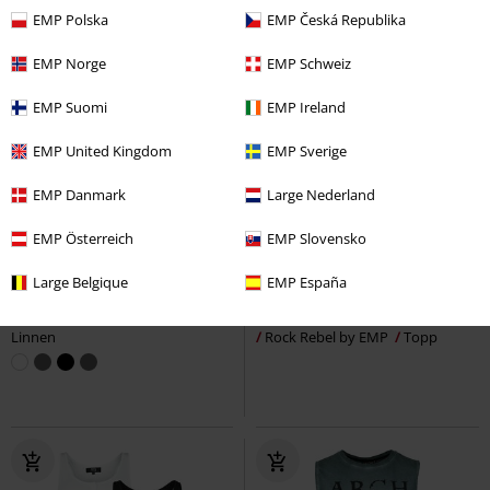
EMP Polska
EMP Česká Republika
EMP Norge
EMP Schweiz
EMP Suomi
EMP Ireland
EMP United Kingdom
EMP Sverige
EMP Danmark
Large Nederland
EMP Österreich
EMP Slovensko
66% RABATT
Exklusiv
52% RABATT
Exklusiv
rek-pris
399:-
rek-pris
Från
399:-
Large Belgique
EMP España
135:-
191:-
Från
2-pack västar
RED by EMP
Top with Vintage Wash and Print
Linnen
Rock Rebel by EMP
Topp