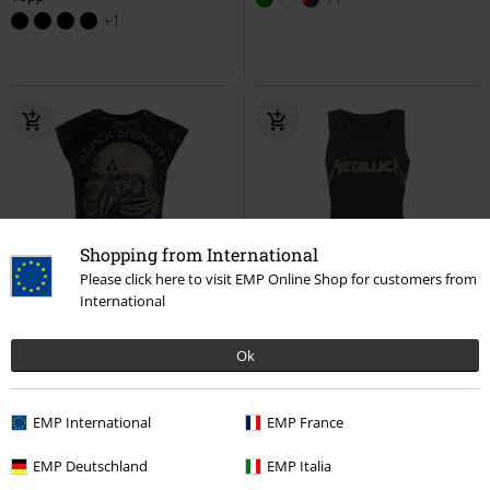
+1
Shopping from International
Please click here to visit EMP Online Shop for customers from
International
%
Exklusiv
%
Ok
249:-
239:-
US Tour 78
Black Sabbath
Hetfield Iron Cross Guitar
Linnen
Metallica
Topp
EMP International
EMP France
EMP Deutschland
EMP Italia