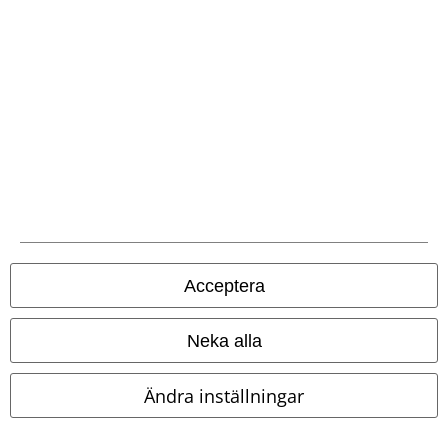
EMP-appen
Ladda ner EMP-appen nu och ta del av många fördelar!
A Warner Music Group Company
Acceptera
Neka alla
Ändra inställningar