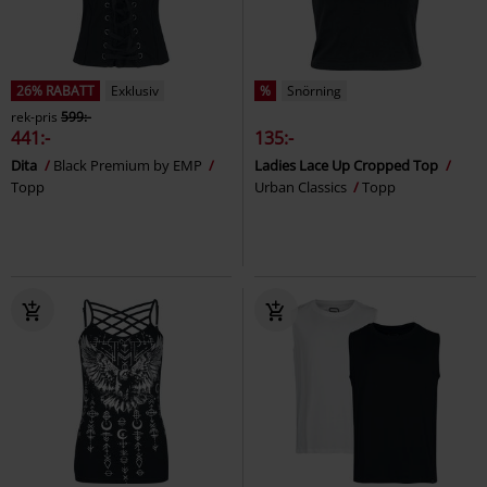
26% RABATT
Exklusiv
%
Snörning
rek-pris
599:-
441:-
135:-
Dita
Black Premium by EMP
Ladies Lace Up Cropped Top
Topp
Urban Classics
Topp