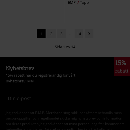
EMP
Topp
1
2
3
...
14
Sida 1 Av 14
15%
Nyhetsbrev
rabatt
15% rabatt när du registrerar dig för vårt
nyhetsbrev!
Mer
Jag godkänner att E.M.P. Merchandising mbH har rätt att behandla mina
personuppgifter och regelbundet skicka mig nyhetsbrev och information
om deras produkter. Jag godkänner att mina personuppgifter kommer att
behandlas enligt deras
Datasekretesspolicy
. Jag kan återkalla mitt