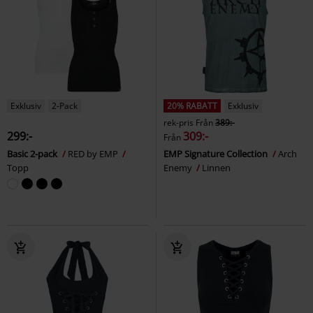
Exklusiv
2-Pack
20% RABATT
Exklusiv
rek-pris
Från
389:-
299:-
309:-
Från
Basic 2-pack
RED by EMP
EMP Signature Collection
Arch
Topp
Enemy
Linnen