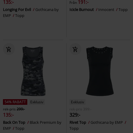
135:-
191:-
Från
Longing For Evil
Gothicana by
Icicle Burnout
Innocent
Topp
EMP
Topp
54% RABATT
Exklusiv
Exklusiv
rek-pris
299:-
rek-pris
399:-
135:-
329:-
Back On Top
Black Premium by
Rivet Top
Gothicana by EMP
EMP
Topp
Topp