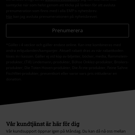
samtycke när som helst genom att klicka på länken för att avsluta
prenumeration som finns med i alla EMP:s nyhetsbrev.
Här
kan jag avsluta prenumerationen på nyhetsbrevet.
Prenumerera
*Gäller i 4 veckor och gäller endast online. Kan inte kombineras med
andra erbjudanden/kampanjer. Aktuell rabatt dras av när rabattkoden
löses in i kassan. Gäller ej vid köp av biljetter, böcker, media, Rammstein-
produkter, (Till) Lindemann,-produkter, Böhse Onklez-produkter, Broilers-
produkter, Die Toten Hosen-produkter, Die Ärzte-produkter, Feine Sahne
Fischfilet-produkter, presentkort eller varor vars pris inkluderar en
donation.
Vår kundtjänst är här för dig
Vår kundsupport öppnar igen på Måndag. Du kan då nå oss mellan