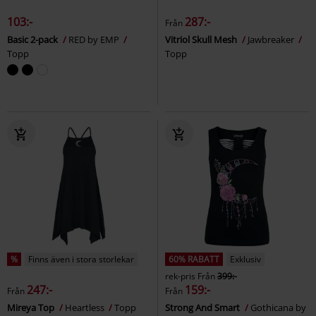
103:-
287:-
Från
Basic 2-pack
RED by EMP
Vitriol Skull Mesh
Jawbreaker
Topp
Topp
%
Finns även i stora storlekar
60% RABATT
Exklusiv
rek-pris
Från
399:-
247:-
159:-
Från
Från
Mireya Top
Heartless
Topp
Strong And Smart
Gothicana by