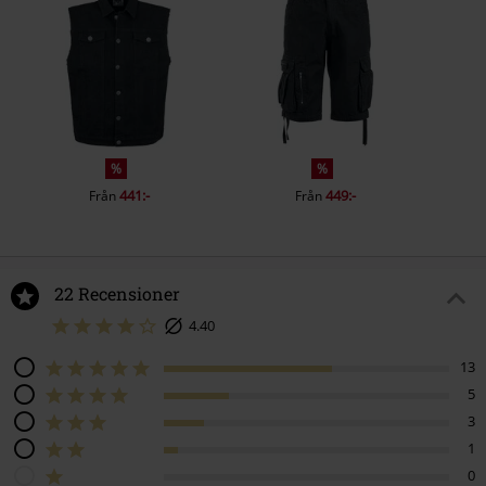
%
%
441:-
449:-
Från
Från
22 Recensioner
4.40
13
5
3
1
0