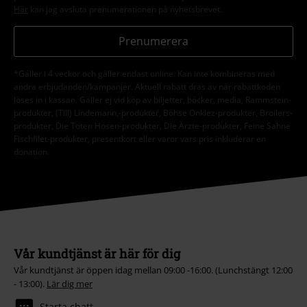
Här
kan jag avsluta prenumerationen på nyhetsbrevet.
Prenumerera
*Gäller i 4 veckor och gäller endast online. Kan inte kombineras med
andra erbjudanden/kampanjer. Aktuell rabatt dras av när rabattkoden
löses in i kassan. Gäller ej vid köp av biljetter, böcker, media, Rammstein-
produkter, (Till) Lindemann,-produkter, Böhse Onklez-produkter, Broilers-
produkter, Die Toten Hosen-produkter, Die Ärzte-produkter, Feine Sahne
Fischfilet-produkter, presentkort eller varor vars pris inkluderar en
donation.
Vår kundtjänst är här för dig
Vår kundtjänst är öppen idag mellan 09:00 -16:00. (Lunchstängt 12:00
- 13:00).
Lär dig mer
Starta chatt.