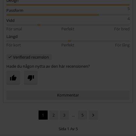
Design
5
Passform
4
Vidd
För smal
Perfekt
För bred
Längd
För kort
Perfekt
För lång
Verifierad recension
Hade du någon nytta av den här recensionen?
Kommentar
1
2
3
...
5
Sida 1 Av 5