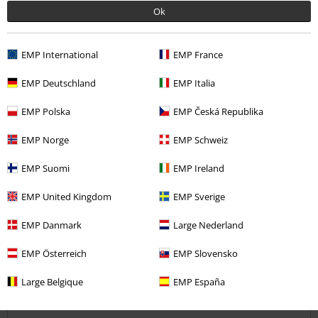
Ok
För smal
Perfekt
För bred
Längd
EMP International
EMP France
För kort
Perfekt
För lång
EMP Deutschland
EMP Italia
Verifierad recension
Hade du någon nytta av den här recensionen?
EMP Polska
EMP Česká Republika
EMP Norge
EMP Schweiz
EMP Suomi
EMP Ireland
Kommentar
EMP United Kingdom
EMP Sverige
EMP Danmark
Large Nederland
Anders L.
1 Recension
EMP Österreich
EMP Slovensko
Postat den: torsdag, 8 juni 2023
Large Belgique
EMP España
Din längd i meter (t.ex. 1,73): 1.83
Vilken storlek köpte du?: XXXL