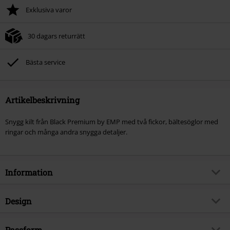
Exklusiva varor
30 dagars returrätt
Bästa service
Artikelbeskrivning
Snygg kilt från Black Premium by EMP med två fickor, bältesöglor med
ringar och många andra snygga detaljer.
Information
Artikelnummer
291700
Design
Titel
Kilt
Produkttyp
Halvlång kjol
Brand
Passform
Black Premium by EMP