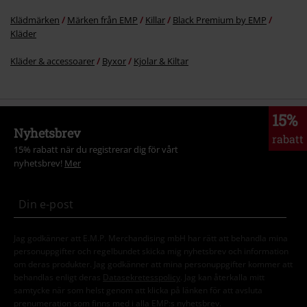
Klädmärken
Märken från EMP
Killar
Black Premium by EMP
Kläder
Kläder & accessoarer
Byxor
Kjolar & Kiltar
15%
Nyhetsbrev
rabatt
15% rabatt när du registrerar dig för vårt
nyhetsbrev!
Mer
Jag godkänner att E.M.P. Merchandising mbH har rätt att behandla mina
personuppgifter och regelbundet skicka mig nyhetsbrev och information
om deras produkter. Jag godkänner att mina personuppgifter kommer att
behandlas enligt deras
Datasekretesspolicy
. Jag kan återkalla mitt
samtycke när som helst genom att klicka på länken för att avsluta
prenumeration som finns med i alla EMP:s nyhetsbrev.