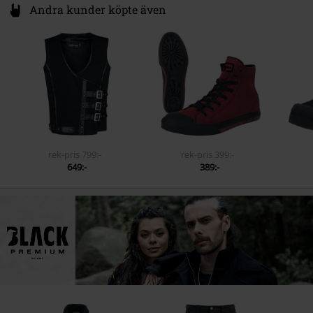
Andra kunder köpte även
rek-pris
799:-
rek-pris
399:-
649:-
389:-