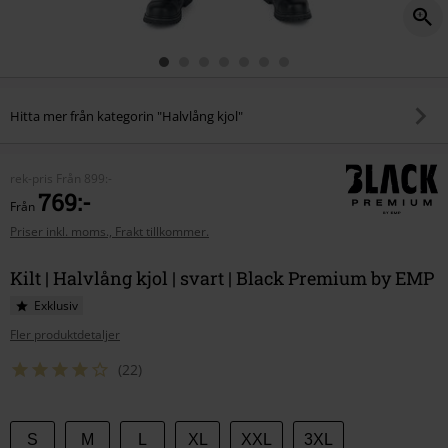
Hitta mer från kategorin "Halvlång kjol"
rek-pris
Från
899:-
769:-
Från
Priser inkl. moms., Frakt tillkommer.
Kilt | Halvlång kjol | svart | Black Premium by EMP
Exklusiv
Fler produktdetaljer
(22)
Välj
S
M
L
XL
XXL
3XL