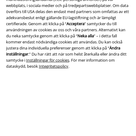
webbplats, i sociala medier och på tredjepartswebbplatser. Om data
överförs till USA delas den endast med partners som omfattas av ett
adekvansbeslut enligt gällande EU-lagstiftning och är lämpligt
Juridisk information/Villkor
certifierade. Genom att klicka på “
Acceptera
” samtycker du till
användningen av cookies av oss och våra partners. Alternativt kan
Villkor
du neka samtycke genom att klicka på “
Neka alla
” – i detta fall
kommer endast nödvändiga cookies att användas. Du kan också
Om oss
justera dina individuella preferenser genom att klicka på “
Ändra
inställningar
.” Du har rätt att när som helst återkalla eller ändra ditt
samtycke i
Inställningar för cookies
. För mer information om
Ladda ner villkoren
dataskydd, besök
Integritetspolicy
.
Avfallshantering och miljöskydd
Försäkran om överensstämmelse
Information om tillgänglighet
Inställningar för cookies
Bekräfta ångrat köp