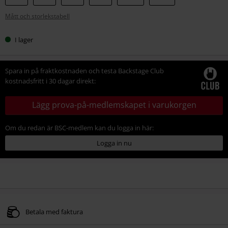
din
Mått och storlekstabell
storlek
I lager
Spara in på fraktkostnaden och testa Backstage Club
kostnadsfritt i 30 dagar direkt:
Lägg prova-på-medlemskapet i varukorgen
Om du redan är BSC-medlem kan du logga in här:
Logga in nu
Betala med faktura