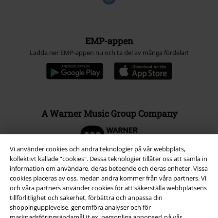
EMP-appen
Ladda ner EMP-appen nu och ta del av många fördelar!
A Warner Music Group Company
Vi använder cookies och andra teknologier på vår webbplats,
kollektivt kallade “cookies". Dessa teknologier tillåter oss att samla in
information om användare, deras beteende och deras enheter. Vissa
cookies placeras av oss, medan andra kommer från våra partners. Vi
och våra partners använder cookies för att säkerställa webbplatsens
tillförlitlighet och säkerhet, förbättra och anpassa din
shoppingupplevelse, genomföra analyser och för
marknadsföringsändamål (t.ex. personliga annonser) på vår