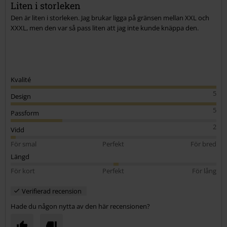
Skicka kommentar
Liten i storleken
Den är liten i storleken. Jag brukar ligga på gränsen mellan XXL och
XXXL, men den var så pass liten att jag inte kunde knäppa den.
Kvalité
5
Design
5
Passform
2
Vidd
För smal
Perfekt
För bred
Längd
För kort
Perfekt
För lång
Verifierad recension
Hade du någon nytta av den här recensionen?