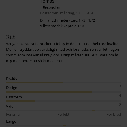
Tomas P.
1 Recension
Postat den: måndag, 13 juli 2026
Din längd i meter (t.ex. 1,73): 1.72
Vilken storlek köpte du?: Xl
Kilt
Var ganska stora i storleken. Fick sy in den lite. I det hela bra kvalite.
Men en tryckknapp var dåligt nitad och lossnade. Sen var fet någon
sömm som inte var så bra gjord. Enligt måtten skulle XL vara bra åt
mig men borde ha räckt med en L.
Kvalité
3
Design
4
Passform
2
Vidd
För smal
Perfekt
För bred
Längd