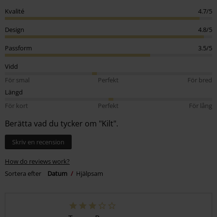
Kvalité
4.7/5
Design
4.8/5
Passform
3.5/5
Vidd
För smal
Perfekt
För bred
Längd
För kort
Perfekt
För lång
Berätta vad du tycker om "Kilt".
Skriv en recension
How do reviews work?
Sortera efter
Datum
Hjälpsam