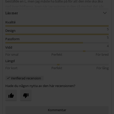
beställde en L, men jag måste ha bälte på för att den inte ska åka
ned över höfterna, även när jag spänner in den så mycket det går.
Funkar bra med bälte, inga problem alls, men en M som jag brukar
Läs mer
ha skulle nog sitta lite bättre :-)
Kvalité
5
Design
5
Passform
4
Vidd
För smal
Perfekt
För bred
Längd
För kort
Perfekt
För lång
Verifierad recension
Hade du någon nytta av den här recensionen?
Kommentar