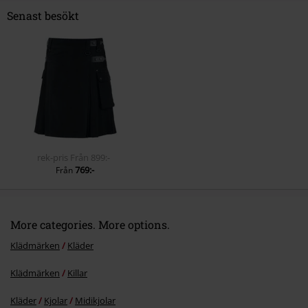
Senast besökt
Skicka kommentar
rek-pris
Från
899:-
769:-
Från
More categories. More options.
Klädmärken
Kläder
Klädmärken
Killar
Kläder
Kjolar
Midikjolar