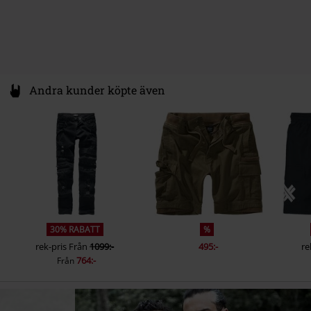
Andra kunder köpte även
30% RABATT
%
rek-pris
Från
1099:-
495:-
re
764:-
Från