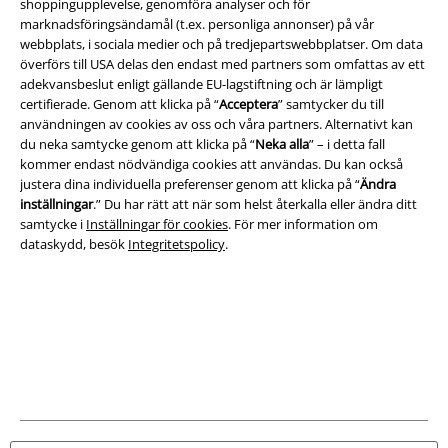
shoppingupplevelse, genomföra analyser och för
marknadsföringsändamål (t.ex. personliga annonser) på vår
webbplats, i sociala medier och på tredjepartswebbplatser. Om data
Juridisk information/Villkor
överförs till USA delas den endast med partners som omfattas av ett
Villkor
adekvansbeslut enligt gällande EU-lagstiftning och är lämpligt
certifierade. Genom att klicka på “
Acceptera
” samtycker du till
användningen av cookies av oss och våra partners. Alternativt kan
Om oss
du neka samtycke genom att klicka på “
Neka alla
” – i detta fall
kommer endast nödvändiga cookies att användas. Du kan också
Ladda ner villkoren
justera dina individuella preferenser genom att klicka på “
Ändra
inställningar
.” Du har rätt att när som helst återkalla eller ändra ditt
Avfallshantering och miljöskydd
samtycke i
Inställningar för cookies
. För mer information om
dataskydd, besök
Integritetspolicy
.
Försäkran om överensstämmelse
Information om tillgänglighet
Inställningar för cookies
Bekräfta ångrat köp
Alla priser inkl. moms.
Fraktkostnad tillkommer.