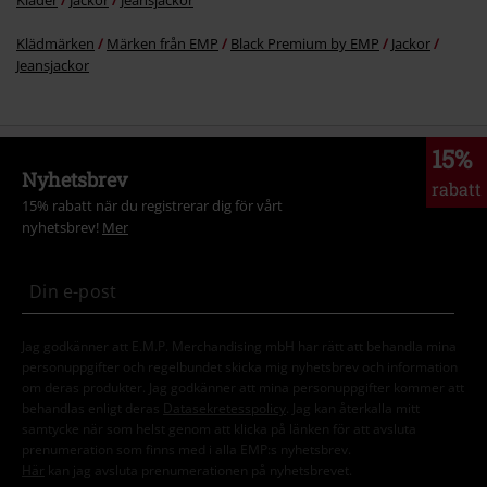
Klädmärken
Märken från EMP
Black Premium by EMP
Jackor
Jeansjackor
15%
Nyhetsbrev
rabatt
15% rabatt när du registrerar dig för vårt
nyhetsbrev!
Mer
Jag godkänner att E.M.P. Merchandising mbH har rätt att behandla mina
personuppgifter och regelbundet skicka mig nyhetsbrev och information
om deras produkter. Jag godkänner att mina personuppgifter kommer att
behandlas enligt deras
Datasekretesspolicy
. Jag kan återkalla mitt
samtycke när som helst genom att klicka på länken för att avsluta
prenumeration som finns med i alla EMP:s nyhetsbrev.
Här
kan jag avsluta prenumerationen på nyhetsbrevet.