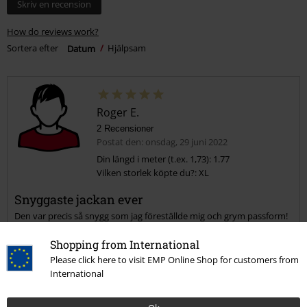
Skriv en recension
How do reviews work?
Sortera efter
Datum
Hjälpsam
Roger E.
2 Recensioner
Postat den: onsdag, 29 juni 2022
Din längd i meter (t.ex. 1,73): 1.77
Vilken storlek köpte du?: XL
Snyggaste jackan ever
Den var precis så snygg som jag föreställde mig och grym passform!
Shopping from International
Please click here to visit EMP Online Shop for customers from
International
Kvalité