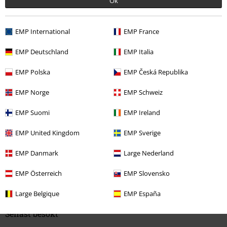
Ok
5
Design
5
Passform
EMP International
EMP France
5
Vidd
EMP Deutschland
EMP Italia
För smal
Perfekt
För bred
Längd
EMP Polska
EMP Česká Republika
För kort
Perfekt
För lång
EMP Norge
EMP Schweiz
Verifierad recension
EMP Suomi
EMP Ireland
Hade du någon nytta av den här recensionen?
EMP United Kingdom
EMP Sverige
EMP Danmark
Large Nederland
Kommentar
EMP Österreich
EMP Slovensko
Large Belgique
EMP España
Senast besökt