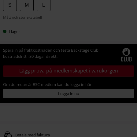
Välj
S
M
L
din
Mått och storlekstabell
storlek
I lager
Spara in på fraktkostnaden och testa Backstage Club
kostnadsfritt i 30 dagar direkt:
Lägg prova-på-medlemskapet i varukorgen
Om du redan är BSC-medlem kan du logga in här:
Logga in nu
Betala med faktura