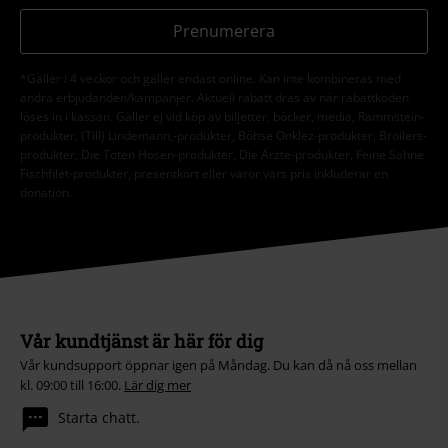
Prenumerera
*Gäller i 4 veckor och gäller endast online. Kan inte kombineras med
andra erbjudanden/kampanjer. Aktuell rabatt dras av när rabattkoden
löses in i kassan. Gäller ej vid köp av biljetter, böcker, media, Rammstein-
produkter, (Till) Lindemann,-produkter, Böhse Onklez-produkter, Broilers-
produkter, Die Toten Hosen-produkter, Die Ärzte-produkter, Feine Sahne
Fischfilet-produkter, presentkort eller varor vars pris inkluderar en
donation.
Vår kundtjänst är här för dig
Vår kundsupport öppnar igen på Måndag. Du kan då nå oss mellan
kl. 09:00 till 16:00.
Lär dig mer
Starta chatt.