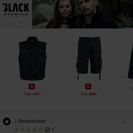
%
%
re
441:-
449:-
Från
Från
1 Recensioner
5