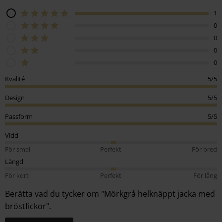
1
0
0
0
0
Kvalité
5/5
Design
5/5
Passform
5/5
Vidd
För smal
Perfekt
För bred
Längd
För kort
Perfekt
För lång
Berätta vad du tycker om "Mörkgrå helknäppt jacka med
bröstfickor".