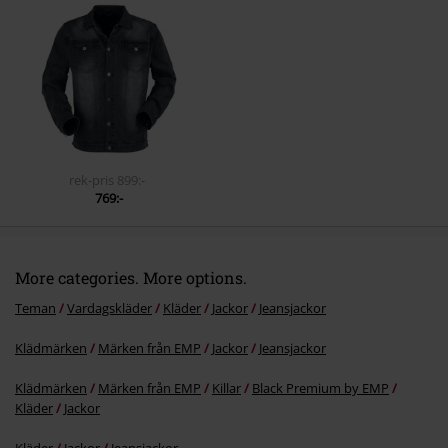
Skicka kommentar
rek-pris
899:-
769:-
More categories. More options.
Teman
Vardagskläder
Kläder
Jackor
Jeansjackor
Klädmärken
Märken från EMP
Jackor
Jeansjackor
Klädmärken
Märken från EMP
Killar
Black Premium by EMP
Kläder
Jackor
Kläder
Jackor
Jeansjackor