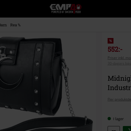
EMP
-
Musik,
Film,
Barn
Rea %
TV
&
Spelmerch
%
-
552:-
Alternativt
Priser inkl. m
Mode
30-dagars bäs
Midnigh
Industr
Fler produktde
Välj
I lager
din