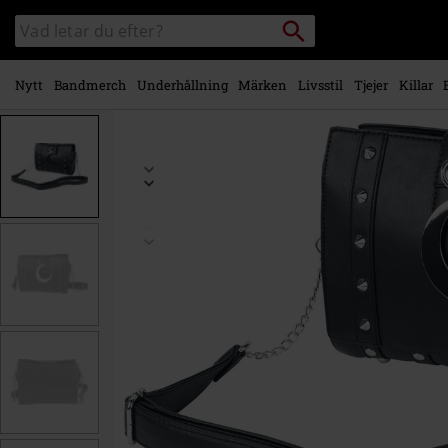
Gå till
Sök
Sök
huvudinnehåll
i
katalogen
Nytt
Bandmerch
Underhållning
Märken
Livsstil
Tjejer
Killar
https://www.emp-
shop.se/p/midnight-
bag/594219St.html