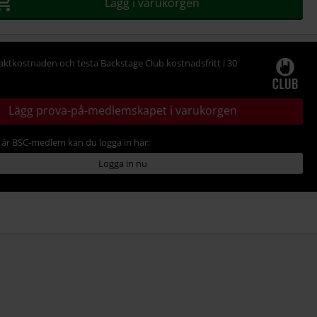
Lägg i varukorgen
raktkostnaden och testa Backstage Club kostnadsfritt i 30
Lägg prova-på-medlemskapet i varukorgen
är BSC-medlem kan du logga in här:
Logga in nu