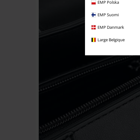
EMP Polska
EMP Suomi
EMP Danmark
Large Belgique