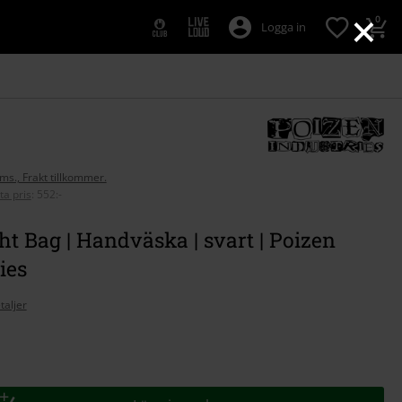
×
0
Logga in
oms., Frakt tillkommer.
ta pris
:
552:-
t Bag | Handväska | svart | Poizen
ies
taljer