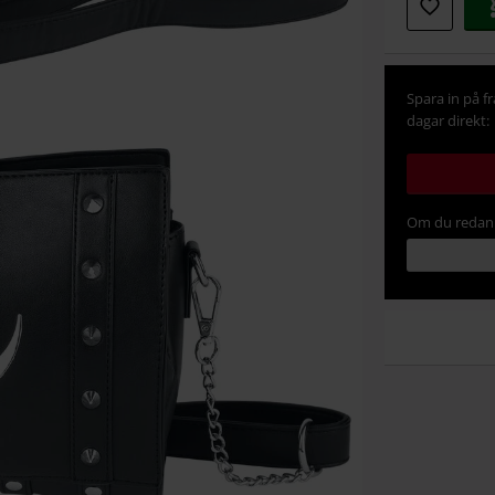
storlek
Spara in på f
dagar direkt:
Om du redan 