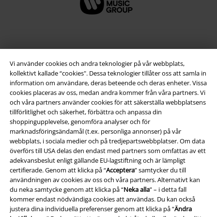
Vi använder cookies och andra teknologier på vår webbplats,
kollektivt kallade “cookies". Dessa teknologier tillåter oss att samla in
information om användare, deras beteende och deras enheter. Vissa
cookies placeras av oss, medan andra kommer från våra partners. Vi
och våra partners använder cookies för att säkerställa webbplatsens
tillförlitlighet och säkerhet, förbättra och anpassa din
Juridisk information/Villkor
shoppingupplevelse, genomföra analyser och för
marknadsföringsändamål (t.ex. personliga annonser) på vår
Villkor
webbplats, i sociala medier och på tredjepartswebbplatser. Om data
överförs till USA delas den endast med partners som omfattas av ett
Om oss
adekvansbeslut enligt gällande EU-lagstiftning och är lämpligt
certifierade. Genom att klicka på “
Acceptera
” samtycker du till
användningen av cookies av oss och våra partners. Alternativt kan
Ladda ner villkoren
du neka samtycke genom att klicka på “
Neka alla
” – i detta fall
kommer endast nödvändiga cookies att användas. Du kan också
Avfallshantering och miljöskydd
justera dina individuella preferenser genom att klicka på “
Ändra