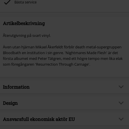
Bästa service
Artikelbeskrivning
Återutgivning på svart vinyl.
Även utan hjärnan Mikael Åkerfeldt förblir death metal-supergruppen
Bloodbath en institution i sin genre. 'Nightmares Made Flesh' är det
första albumet med Peter Tätgren, med ett högre tempo men lika elak
som föregångaren 'Resurrection Through Carnage'.
Information
Artikelnummer
535817
Design
Titel
Nightmares made flesh
Produkttyp
LP
Musikgenre
Ansvarsfull ekonomisk aktör EU
Death Metal
Media-format
LP
Produktämne
Band