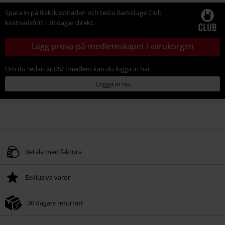
Spara in på fraktkostnaden och testa Backstage Club
kostnadsfritt i 30 dagar direkt:
Lägg prova-på-medlemskapet i varukorgen
Om du redan är BSC-medlem kan du logga in här:
Logga in nu
Betala med faktura
Exklusiva varor
30 dagars returrätt