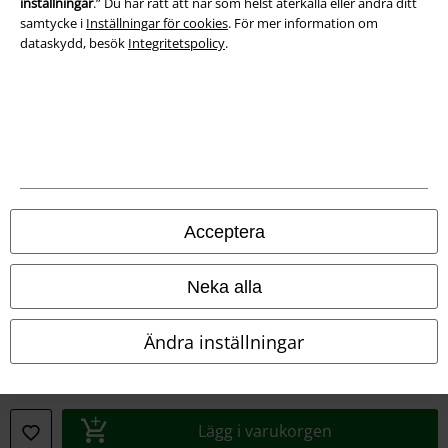
inställningar
.” Du har rätt att när som helst återkalla eller ändra ditt
Försäkran om överensstämmelse
samtycke i
Inställningar för cookies
. För mer information om
dataskydd, besök
Integritetspolicy
.
Information om tillgänglighet
Inställningar för cookies
Bekräfta ångrat köp
Alla priser inkl. moms.
Fraktkostnad tillkommer.
© 1986-2026 E.M.P. Merchandising HGmbH
Acceptera
Neka alla
Våra onlinebutiker
Ändra inställningar
EMP International
EMP France
Lägg i varukorgen
EMP Deutschland