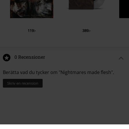
119:-
389:-
0 Recensioner
Berätta vad du tycker om "Nightmares made flesh".
Skriv en recension