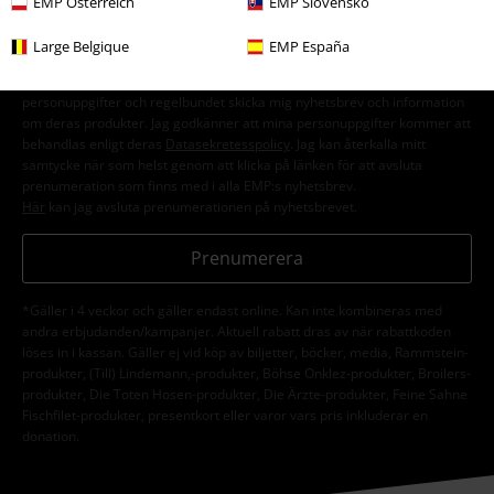
EMP Österreich
EMP Slovensko
Large Belgique
EMP España
Jag godkänner att E.M.P. Merchandising mbH har rätt att behandla mina
personuppgifter och regelbundet skicka mig nyhetsbrev och information
om deras produkter. Jag godkänner att mina personuppgifter kommer att
behandlas enligt deras
Datasekretesspolicy
. Jag kan återkalla mitt
samtycke när som helst genom att klicka på länken för att avsluta
prenumeration som finns med i alla EMP:s nyhetsbrev.
Här
kan jag avsluta prenumerationen på nyhetsbrevet.
Prenumerera
*Gäller i 4 veckor och gäller endast online. Kan inte kombineras med
andra erbjudanden/kampanjer. Aktuell rabatt dras av när rabattkoden
löses in i kassan. Gäller ej vid köp av biljetter, böcker, media, Rammstein-
produkter, (Till) Lindemann,-produkter, Böhse Onklez-produkter, Broilers-
produkter, Die Toten Hosen-produkter, Die Ärzte-produkter, Feine Sahne
Fischfilet-produkter, presentkort eller varor vars pris inkluderar en
donation.