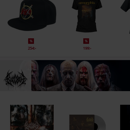
%
%
254:-
199:-