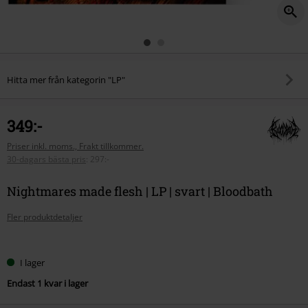
Hitta mer från kategorin "LP"
349:-
Priser inkl. moms., Frakt tillkommer.
30-dagars bästa pris
:
297:-
Nightmares made flesh | LP | svart | Bloodbath
Fler produktdetaljer
Välj
I lager
din
Endast 1 kvar i lager
storlek