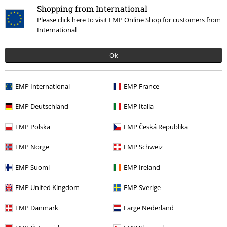
Shopping from International
Please click here to visit EMP Online Shop for customers from
International
Ok
More categories. More options.
Bandmerch
Media
Vinyl
EMP International
EMP France
Rea %
Media
Vinyl
EMP Deutschland
EMP Italia
Bandmerch
Genre
Death Metal
EMP Polska
EMP Česká Republika
Bandmerch
Top Bands
Bloodbath
EMP Norge
EMP Schweiz
EMP Suomi
EMP Ireland
15%
Nyhetsbrev
EMP United Kingdom
EMP Sverige
rabatt
15% rabatt när du registrerar dig för vårt
EMP Danmark
Large Nederland
nyhetsbrev!
Mer