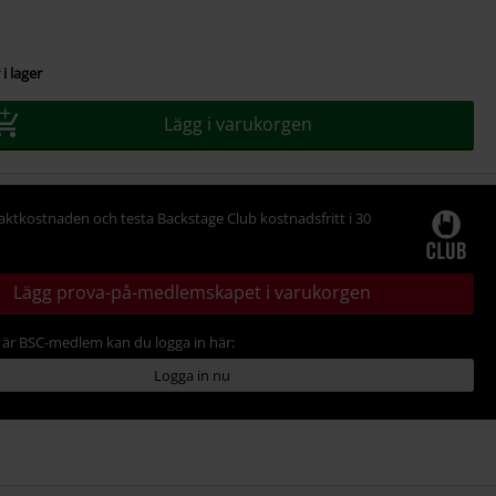
i lager
Lägg i varukorgen
raktkostnaden och testa Backstage Club kostnadsfritt i 30
Lägg prova-på-medlemskapet i varukorgen
är BSC-medlem kan du logga in här:
Logga in nu