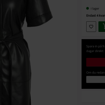
storlek
I lager
Endast 4 kvar 
Spara in på f
dagar direkt:
Om du redan 