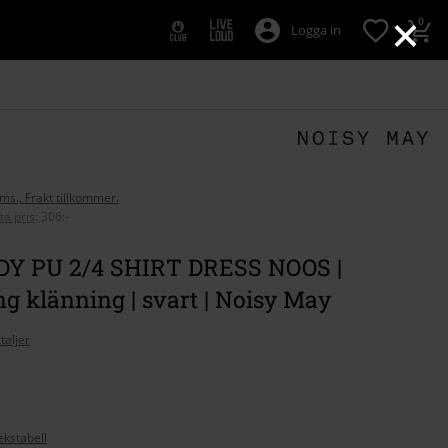
×
0
Logga in
oms., Frakt tillkommer.
ta pris
:
306:-
 PU 2/4 SHIRT DRESS NOOS |
g klänning | svart | Noisy May
taljer
ekstabell