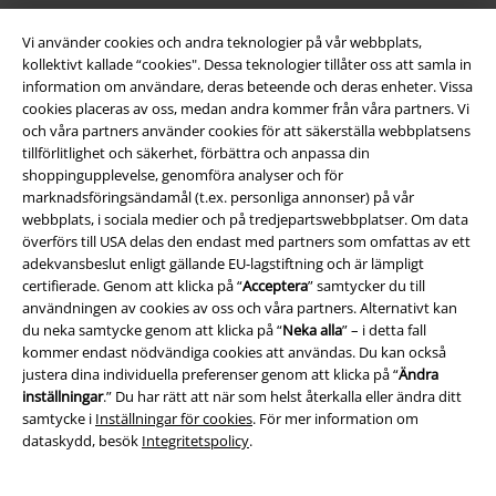
Vi använder cookies och andra teknologier på vår webbplats,
kollektivt kallade “cookies". Dessa teknologier tillåter oss att samla in
information om användare, deras beteende och deras enheter. Vissa
cookies placeras av oss, medan andra kommer från våra partners. Vi
och våra partners använder cookies för att säkerställa webbplatsens
tillförlitlighet och säkerhet, förbättra och anpassa din
Juridisk information/Villkor
shoppingupplevelse, genomföra analyser och för
marknadsföringsändamål (t.ex. personliga annonser) på vår
Villkor
webbplats, i sociala medier och på tredjepartswebbplatser. Om data
överförs till USA delas den endast med partners som omfattas av ett
Om oss
adekvansbeslut enligt gällande EU-lagstiftning och är lämpligt
certifierade. Genom att klicka på “
Acceptera
” samtycker du till
användningen av cookies av oss och våra partners. Alternativt kan
Ladda ner villkoren
du neka samtycke genom att klicka på “
Neka alla
” – i detta fall
kommer endast nödvändiga cookies att användas. Du kan också
Avfallshantering och miljöskydd
justera dina individuella preferenser genom att klicka på “
Ändra
inställningar
.” Du har rätt att när som helst återkalla eller ändra ditt
Försäkran om överensstämmelse
samtycke i
Inställningar för cookies
. För mer information om
dataskydd, besök
Integritetspolicy
.
Information om tillgänglighet