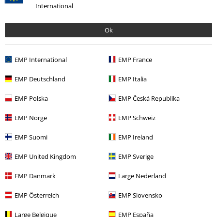
Klädmärken
ONLY and SONS
Jackor
International
Kläder
Jackor
Bomberjackor
Ok
Rea %
Kläder
Jackor, kappor & rockar
EMP International
EMP France
Rea %
Killar
Kläder
Jackor
EMP Deutschland
EMP Italia
Rea %
OUTLET
Jackor
EMP Polska
EMP Česká Republika
EMP Norge
EMP Schweiz
15%
Nyhetsbrev
rabatt
EMP Suomi
EMP Ireland
15% rabatt när du registrerar dig för vårt
nyhetsbrev!
Mer
EMP United Kingdom
EMP Sverige
EMP Danmark
Large Nederland
EMP Österreich
EMP Slovensko
Jag godkänner att E.M.P. Merchandising mbH har rätt att behandla mina
Large Belgique
EMP España
personuppgifter och regelbundet skicka mig nyhetsbrev och information