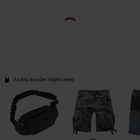
Färg
grön
www.bestseller.com
Andra kunder köpte även