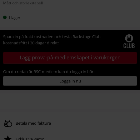
Mått och storlekstabell
storlek
I lager
Spara in på fraktkostnaden och testa Backstage Club
kostnadsfritt i 30 dagar direkt:
Lägg prova-på-medlemskapet i varukorgen
Om du redan är BSC-medlem kan du logga in här:
Logga in nu
Betala med faktura
Exklusiva varor