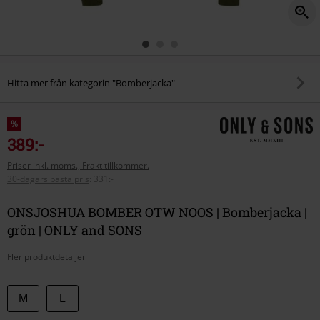
Hitta mer från kategorin "Bomberjacka"
%
389:-
Priser inkl. moms., Frakt tillkommer.
30-dagars bästa pris
:
331:-
ONSJOSHUA BOMBER OTW NOOS | Bomberjacka |
grön | ONLY and SONS
Fler produktdetaljer
Välj
M
L
din