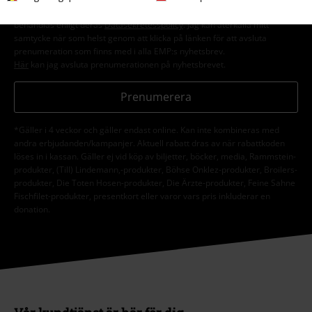
om deras produkter. Jag godkänner att mina personuppgifter kommer att
behandlas enligt deras
Datasekretesspolicy
. Jag kan återkalla mitt
samtycke när som helst genom att klicka på länken för att avsluta
prenumeration som finns med i alla EMP:s nyhetsbrev.
Här
kan jag avsluta prenumerationen på nyhetsbrevet.
Prenumerera
*Gäller i 4 veckor och gäller endast online. Kan inte kombineras med
andra erbjudanden/kampanjer. Aktuell rabatt dras av när rabattkoden
löses in i kassan. Gäller ej vid köp av biljetter, böcker, media, Rammstein-
produkter, (Till) Lindemann,-produkter, Böhse Onklez-produkter, Broilers-
produkter, Die Toten Hosen-produkter, Die Ärzte-produkter, Feine Sahne
Fischfilet-produkter, presentkort eller varor vars pris inkluderar en
donation.