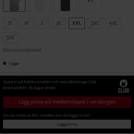
+7
S
M
L
XL
XXL
3XL
4XL
5XL
Mått och storlekstabell
I lager
Spara in på fraktkostnaden och testa Backstage Club
kostnadsfritt i 30 dagar direkt:
Lägg prova-på-medlemskapet i varukorgen
Om du redan är BSC-medlem kan du logga in här:
Logga in nu