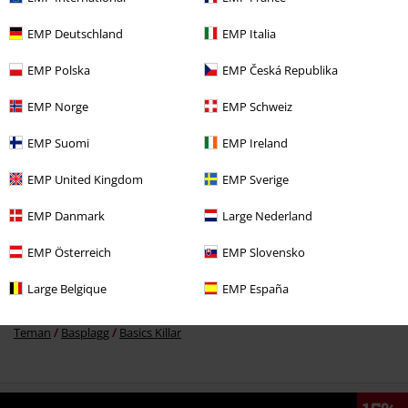
EMP Deutschland
EMP Italia
EMP Polska
EMP Česká Republika
169:-
EMP Norge
EMP Schweiz
EMP Suomi
EMP Ireland
More categories. More options.
EMP United Kingdom
EMP Sverige
Kläder
T-shirts & Toppar
T-shirts
EMP Danmark
Large Nederland
Kläder & accessoarer
Toppar
T-Shirtar
EMP Österreich
EMP Slovensko
Plusstorlekar
T-shirts & Toppar
T-shirts
Large Belgique
EMP España
Teman
Basplagg
Kläder
T-shirts
Teman
Basplagg
Basics Killar