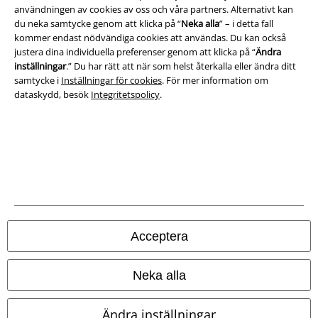
användningen av cookies av oss och våra partners. Alternativt kan
Ladda ner villkoren
du neka samtycke genom att klicka på “
Neka alla
” – i detta fall
kommer endast nödvändiga cookies att användas. Du kan också
justera dina individuella preferenser genom att klicka på “
Ändra
Avfallshantering och miljöskydd
inställningar
.” Du har rätt att när som helst återkalla eller ändra ditt
samtycke i
Inställningar för cookies
. För mer information om
Försäkran om överensstämmelse
dataskydd, besök
Integritetspolicy
.
Information om tillgänglighet
Inställningar för cookies
Bekräfta ångrat köp
Alla priser inkl. moms.
Fraktkostnad tillkommer.
© 1986-2026 E.M.P. Merchandising HGmbH
Acceptera
Neka alla
Våra onlinebutiker
Ändra inställningar