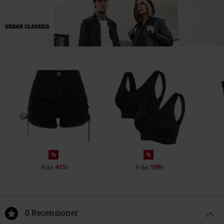
%
%
415:-
199:-
Från
Från
0 Recensioner