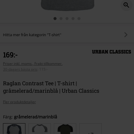
Hitta mer från kategorin "T-shirt"
169:-
Priser inkl. moms., Frakt tillkommer.
30-dagars bästa pris
:
115:-
Raglan Contrast Tee | T-shirt |
gråmelerad/marinblå | Urban Classics
Fler produktdetaljer
Välj
Färg:
gråmelerad/marinblå
din
storlek