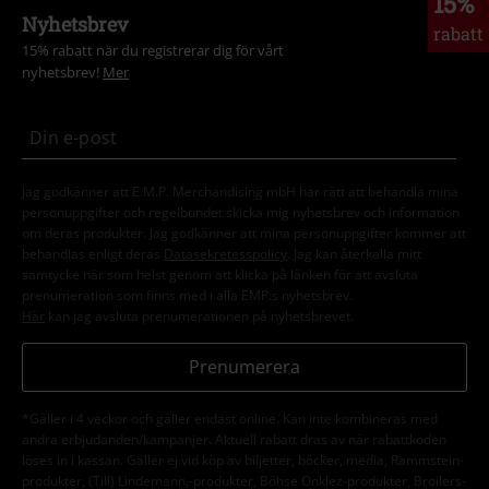
15%
Nyhetsbrev
rabatt
15% rabatt när du registrerar dig för vårt
nyhetsbrev!
Mer
Jag godkänner att E.M.P. Merchandising mbH har rätt att behandla mina
personuppgifter och regelbundet skicka mig nyhetsbrev och information
om deras produkter. Jag godkänner att mina personuppgifter kommer att
behandlas enligt deras
Datasekretesspolicy
. Jag kan återkalla mitt
samtycke när som helst genom att klicka på länken för att avsluta
prenumeration som finns med i alla EMP:s nyhetsbrev.
Här
kan jag avsluta prenumerationen på nyhetsbrevet.
Prenumerera
*Gäller i 4 veckor och gäller endast online. Kan inte kombineras med
andra erbjudanden/kampanjer. Aktuell rabatt dras av när rabattkoden
löses in i kassan. Gäller ej vid köp av biljetter, böcker, media, Rammstein-
produkter, (Till) Lindemann,-produkter, Böhse Onklez-produkter, Broilers-