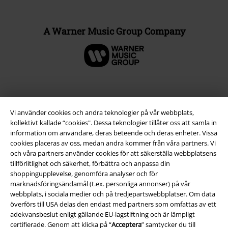
A Warner Music Group Company
Vi använder cookies och andra teknologier på vår webbplats,
kollektivt kallade “cookies". Dessa teknologier tillåter oss att samla in
information om användare, deras beteende och deras enheter. Vissa
cookies placeras av oss, medan andra kommer från våra partners. Vi
och våra partners använder cookies för att säkerställa webbplatsens
tillförlitlighet och säkerhet, förbättra och anpassa din
shoppingupplevelse, genomföra analyser och för
Juridisk information/Villkor
marknadsföringsändamål (t.ex. personliga annonser) på vår
webbplats, i sociala medier och på tredjepartswebbplatser. Om data
Villkor
överförs till USA delas den endast med partners som omfattas av ett
adekvansbeslut enligt gällande EU-lagstiftning och är lämpligt
Om oss
certifierade. Genom att klicka på “
Acceptera
” samtycker du till