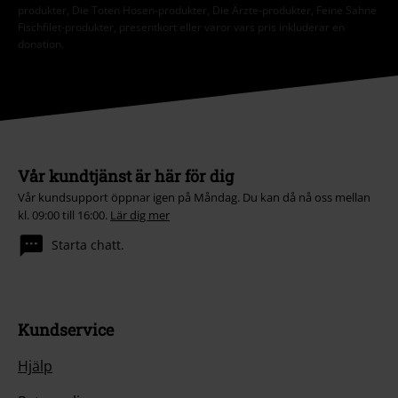
produkter, Die Toten Hosen-produkter, Die Ärzte-produkter, Feine Sahne
Fischfilet-produkter, presentkort eller varor vars pris inkluderar en
donation.
Vår kundtjänst är här för dig
Vår kundsupport öppnar igen på Måndag. Du kan då nå oss mellan
kl. 09:00 till 16:00.
Lär dig mer
Starta chatt.
Kundservice
Hjälp