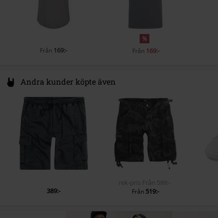
%
169:-
Från
169:-
Från
Andra kunder köpte även
rek-pris
Från
599:-
389:-
519:-
Från