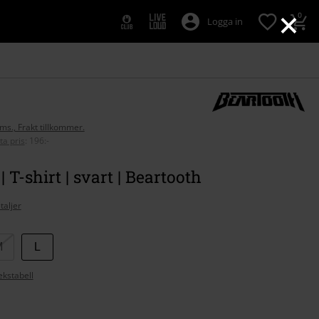
×
0
Logga in
oms., Frakt tillkommer.
ta pris
:
196:-
| T-shirt | svart | Beartooth
taljer
M
L
ekstabell