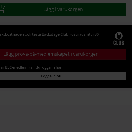
Lägg i varukorgen
raktkostnaden och testa Backstage Club kostnadsfritt i 30
Lägg prova-på-medlemskapet i varukorgen
är BSC-medlem kan du logga in här:
Logga in nu