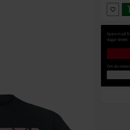
Spara in på f
dagar direkt:
Om du redan 