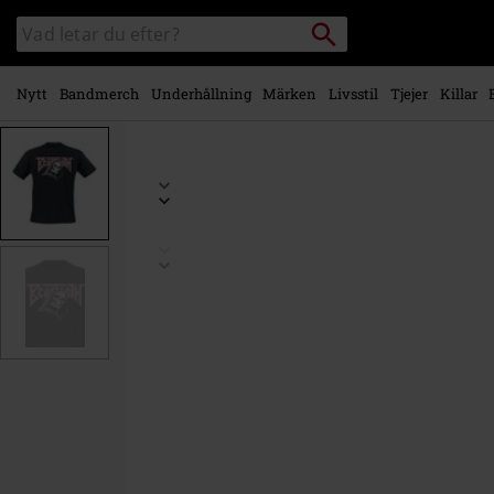
Gå till
Sök
Sök
huvudinnehåll
i
katalogen
Nytt
Bandmerch
Underhållning
Märken
Livsstil
Tjejer
Killar
https://www.emp-
shop.se/p/reaper/588754.html