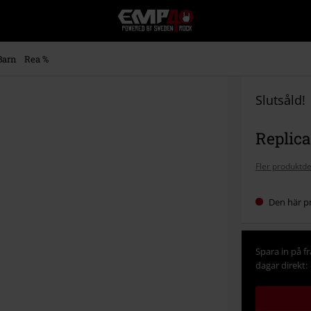
EMP
-
Musik,
Film,
Barn
Rea %
TV
&
Spelmerch
Slutsåld!
-
Alternativt
Replica
Mode
Fler produktde
Den här pr
Spara in på f
dagar direkt: