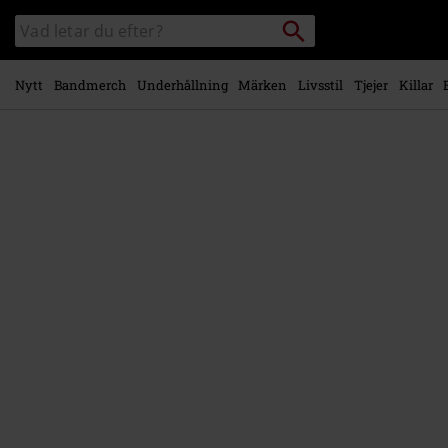
Gå till
Sök
Sök
huvudinnehåll
i
katalogen
Nytt
Bandmerch
Underhållning
Märken
Livsstil
Tjejer
Killar
https://www.emp-
shop.se/p/replica/569825St.html