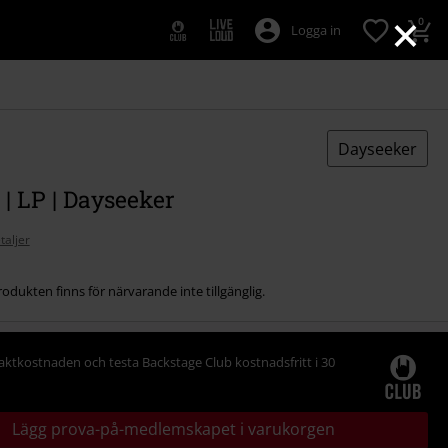
×
0
Logga in
Dayseeker
 | LP | Dayseeker
taljer
odukten finns för närvarande inte tillgänglig.
raktkostnaden och testa Backstage Club kostnadsfritt i 30
Lägg prova-på-medlemskapet i varukorgen