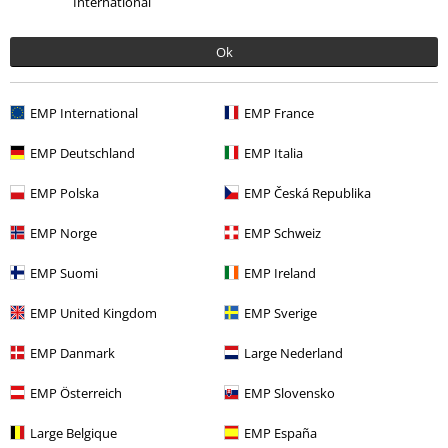
International
Bandmerch
Hushållsprodukter
Sängkläder
Ok
Bandmerch
Genre
Thrash Metal
Bandmerch
Top Bands
Megadeth
EMP International
EMP France
Livsstil
Prylar till sovrummet
EMP Deutschland
EMP Italia
EMP Polska
EMP Česká Republika
15%
EMP Norge
EMP Schweiz
Nyhetsbrev
rabatt
15% rabatt när du registrerar dig för vårt
EMP Suomi
EMP Ireland
nyhetsbrev!
Mer
EMP United Kingdom
EMP Sverige
EMP Danmark
Large Nederland
EMP Österreich
EMP Slovensko
Jag godkänner att E.M.P. Merchandising mbH har rätt att behandla mina
personuppgifter och regelbundet skicka mig nyhetsbrev och information
om deras produkter. Jag godkänner att mina personuppgifter kommer att
Large Belgique
EMP España