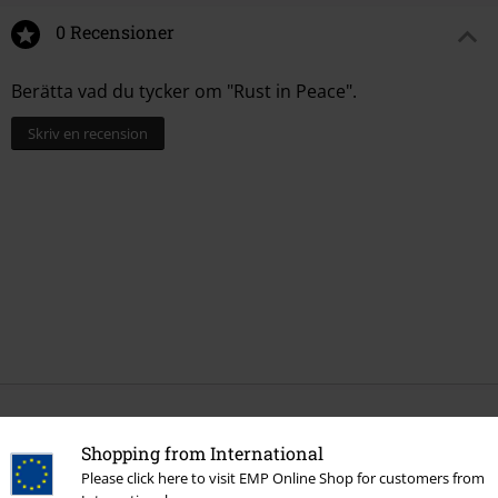
0 Recensioner
Berätta vad du tycker om "Rust in Peace".
Skriv en recension
More categories. More options.
Shopping from International
Nytt
Bandmerch
Hushållsartiklar
Please click here to visit EMP Online Shop for customers from