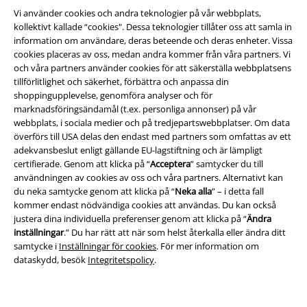
Vi använder cookies och andra teknologier på vår webbplats,
kollektivt kallade “cookies". Dessa teknologier tillåter oss att samla in
information om användare, deras beteende och deras enheter. Vissa
cookies placeras av oss, medan andra kommer från våra partners. Vi
och våra partners använder cookies för att säkerställa webbplatsens
Juridisk information/Villkor
tillförlitlighet och säkerhet, förbättra och anpassa din
shoppingupplevelse, genomföra analyser och för
Villkor
marknadsföringsändamål (t.ex. personliga annonser) på vår
webbplats, i sociala medier och på tredjepartswebbplatser. Om data
överförs till USA delas den endast med partners som omfattas av ett
Om oss
adekvansbeslut enligt gällande EU-lagstiftning och är lämpligt
certifierade. Genom att klicka på “
Acceptera
” samtycker du till
Ladda ner villkoren
användningen av cookies av oss och våra partners. Alternativt kan
du neka samtycke genom att klicka på “
Neka alla
” – i detta fall
Avfallshantering och miljöskydd
kommer endast nödvändiga cookies att användas. Du kan också
justera dina individuella preferenser genom att klicka på “
Ändra
Försäkran om överensstämmelse
inställningar
.” Du har rätt att när som helst återkalla eller ändra ditt
samtycke i
Inställningar för cookies
. För mer information om
dataskydd, besök
Integritetspolicy
.
Information om tillgänglighet
Inställningar för cookies