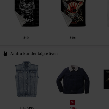
compliance@wearerocksax.com
519:-
519:-
Andra kunder köpte även
%
519:-
Från
519:-