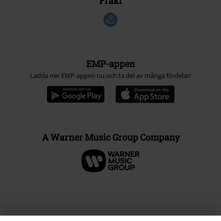
Frakt
EMP-appen
Ladda ner EMP-appen nu och ta del av många fördelar!
A Warner Music Group Company