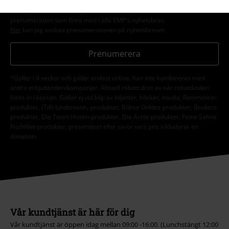
behandlas enligt deras
Datasekretesspolicy
. Jag kan återkalla mitt
samtycke när som helst genom att klicka på länken för att avsluta
prenumeration som finns med i alla EMP:s nyhetsbrev.
Här
kan jag avsluta prenumerationen på nyhetsbrevet.
Prenumerera
*Gäller i 4 veckor och gäller endast online. Kan inte kombineras med
andra erbjudanden/kampanjer. Aktuell rabatt dras av när rabattkoden
löses in i kassan. Gäller ej vid köp av biljetter, böcker, media, Rammstein-
produkter, (Till) Lindemann,-produkter, Böhse Onklez-produkter, Broilers-
produkter, Die Toten Hosen-produkter, Die Ärzte-produkter, Feine Sahne
Fischfilet-produkter, presentkort eller varor vars pris inkluderar en
donation.
Vår kundtjänst är här för dig
Vår kundtjänst är öppen idag mellan 09:00 -16:00. (Lunchstängt 12:00