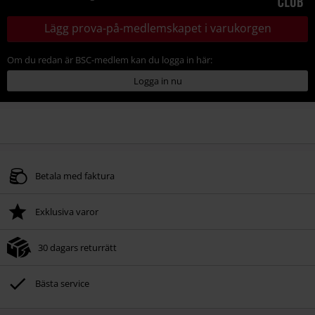
Lägg prova-på-medlemskapet i varukorgen
Om du redan är BSC-medlem kan du logga in här:
Logga in nu
Betala med faktura
Exklusiva varor
30 dagars returrätt
Bästa service