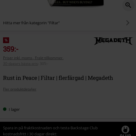
Hitta mer från kategorin "Filtar"
%
359:-
Priser inkl. moms., Frakt tillkommer.
30-dagars bästa pris
:
305:-
Rust in Peace | Filtar | flerfärgad | Megadeth
Fler produktdetaljer
Välj
I lager
din
storlek
Spara in på fraktkostnaden och testa Backstage Club
kostnadsfritt i 30 dagar direkt: