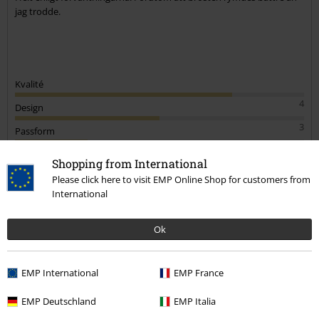
jag trodde.
Kvalité
4
Design
3
Passform
2
Shopping from International
Verifierad recension
Please click here to visit EMP Online Shop for customers from
International
Hade du någon nytta av den här recensionen?
Ok
Kommentar
EMP International
EMP France
EMP Deutschland
EMP Italia