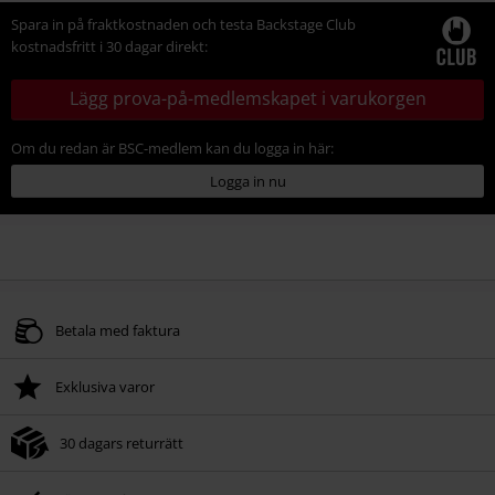
Spara in på fraktkostnaden och testa Backstage Club
kostnadsfritt i 30 dagar direkt:
Lägg prova-på-medlemskapet i varukorgen
Om du redan är BSC-medlem kan du logga in här:
Logga in nu
Betala med faktura
Exklusiva varor
30 dagars returrätt