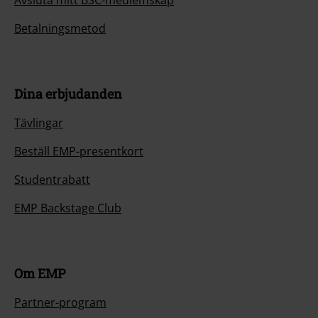
Avsluta mitt BSC-medlemskap
Betalningsmetod
Dina erbjudanden
Tävlingar
Beställ EMP-presentkort
Studentrabatt
EMP Backstage Club
Om EMP
Partner-program