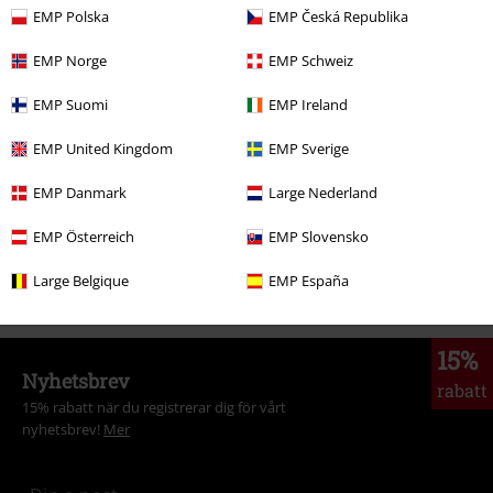
EMP Polska
EMP Česká Republika
More categories. More options.
EMP Norge
EMP Schweiz
Underhållning
EMP Suomi
EMP Ireland
Film & TV
Disney
Film & TV
Den lilla sjöjungfrun
Kläder
Badkläder
Skicka kommentar
EMP United Kingdom
EMP Sverige
Film & TV
Kläder
Badkläder
Bikinis
Bikiniset
EMP Danmark
Large Nederland
Film & TV
Kläder
Badkläder
Bikinis
Bikiniöverdelar
EMP Österreich
EMP Slovensko
Film & TV
Plusstorlekar
Large Belgique
EMP España
15%
Nyhetsbrev
rabatt
15% rabatt när du registrerar dig för vårt
nyhetsbrev!
Mer