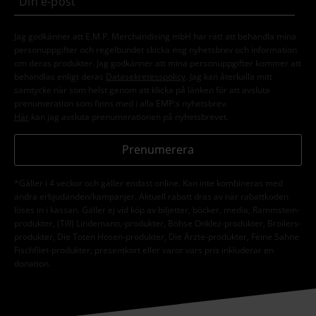
Jag godkänner att E.M.P. Merchandising mbH har rätt att behandla mina
personuppgifter och regelbundet skicka mig nyhetsbrev och information
om deras produkter. Jag godkänner att mina personuppgifter kommer att
behandlas enligt deras
Datasekretesspolicy
. Jag kan återkalla mitt
samtycke när som helst genom att klicka på länken för att avsluta
prenumeration som finns med i alla EMP:s nyhetsbrev.
Här
kan jag avsluta prenumerationen på nyhetsbrevet.
Prenumerera
*Gäller i 4 veckor och gäller endast online. Kan inte kombineras med
andra erbjudanden/kampanjer. Aktuell rabatt dras av när rabattkoden
löses in i kassan. Gäller ej vid köp av biljetter, böcker, media, Rammstein-
produkter, (Till) Lindemann,-produkter, Böhse Onklez-produkter, Broilers-
produkter, Die Toten Hosen-produkter, Die Ärzte-produkter, Feine Sahne
Fischfilet-produkter, presentkort eller varor vars pris inkluderar en
donation.