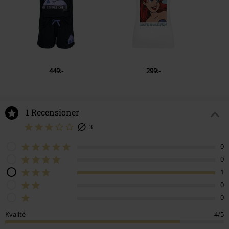
449:-
299:-
1 Recensioner
3
0
0
1
0
0
Kvalité
4/5