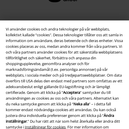
Vi använder cookies och andra teknologier på vår webbplats,
kollektivt kallade “cookies". Dessa teknologier tillåter oss att samla in
information om användare, deras beteende och deras enheter. Vissa
cookies placeras av oss, medan andra kommer från våra partners. Vi
och våra partners använder cookies för att säkerställa webbplatsens
tillförlitlighet och säkerhet, förbättra och anpassa din
shoppingupplevelse, genomföra analyser och för
Juridisk information/Villkor
marknadsföringsändamål (t.ex. personliga annonser) på vår
webbplats, i sociala medier och på tredjepartswebbplatser. Om data
Villkor
överförs till USA delas den endast med partners som omfattas av ett
adekvansbeslut enligt gällande EU-lagstiftning och är lämpligt
Om oss
certifierade. Genom att klicka på “
Acceptera
” samtycker du till
användningen av cookies av oss och våra partners. Alternativt kan
Ladda ner villkoren
du neka samtycke genom att klicka på “
Neka alla
” – i detta fall
kommer endast nödvändiga cookies att användas. Du kan också
Avfallshantering och miljöskydd
justera dina individuella preferenser genom att klicka på “
Ändra
inställningar
.” Du har rätt att när som helst återkalla eller ändra ditt
samtycke i
Inställningar för cookies
. För mer information om
Försäkran om överensstämmelse