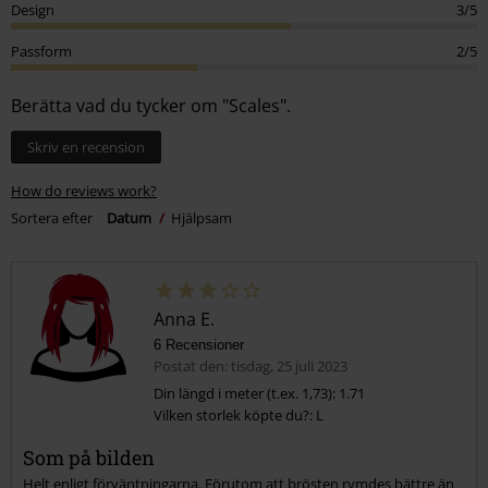
Design
3/5
Passform
2/5
Berätta vad du tycker om "Scales".
Skriv en recension
How do reviews work?
Sortera efter
Datum
Hjälpsam
Anna E.
6 Recensioner
Postat den: tisdag, 25 juli 2023
Din längd i meter (t.ex. 1,73): 1.71
Vilken storlek köpte du?: L
Som på bilden
Helt enligt förväntningarna. Förutom att brösten rymdes bättre än