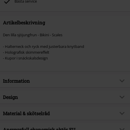
Bästa service
Artikelbeskrivning
Den lilla sjöjungfrun - Bikini - Scales
- Halterneck och ryck med justerbara knytband
- Holografisk skimmereffelt
- Kupor i snäckskalsdesign
Information
Artikelnummer
454884
Design
Titel
Scales
Produkttyp
Bikini-överdel
Exklusiv
Material & skötselråd
Ja
Mönster
rutig, plain
Produktämne
Fan-merch, Disney, Film,
Yttermaterial
85% polyester, 15% elastan
Prinsessor
Tryckt
Ansvarsfull ekonomisk aktör EU
ja