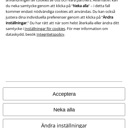
användningen av cookies av oss och våra partners. Alternativt kan
du neka samtycke genom att klicka på “
Neka alla
” – i detta fall
kommer endast nödvändiga cookies att användas. Du kan också
justera dina individuella preferenser genom att klicka på “
Ändra
inställningar
.” Du har rätt att när som helst återkalla eller ändra ditt
samtycke i
Inställningar för cookies
. För mer information om
dataskydd, besök
Integritetspolicy
.
Juridisk information/Villkor
Villkor
Om oss
Acceptera
Ladda ner villkoren
Neka alla
Avfallshantering och miljöskydd
Försäkran om överensstämmelse
Ändra inställningar