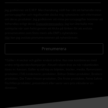
Jag godkänner att E.M.P. Merchandising mbH har rätt att behandla mina
personuppgifter och regelbundet skicka mig nyhetsbrev och information
om deras produkter. Jag godkänner att mina personuppgifter kommer att
behandlas enligt deras
Datasekretesspolicy
. Jag kan återkalla mitt
samtycke när som helst genom att klicka på länken för att avsluta
prenumeration som finns med i alla EMP:s nyhetsbrev.
Här
kan jag avsluta prenumerationen på nyhetsbrevet.
Prenumerera
*Gäller i 4 veckor och gäller endast online. Kan inte kombineras med
andra erbjudanden/kampanjer. Aktuell rabatt dras av när rabattkoden
löses in i kassan. Gäller ej vid köp av biljetter, böcker, media, Rammstein-
produkter, (Till) Lindemann,-produkter, Böhse Onklez-produkter, Broilers-
produkter, Die Toten Hosen-produkter, Die Ärzte-produkter, Feine Sahne
Fischfilet-produkter, presentkort eller varor vars pris inkluderar en
donation.