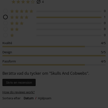
4
0
1
0
0
0
Kvalité
4/5
Design
5/5
Passform
4/5
Berätta vad du tycker om "Skulls And Cobwebs".
Skriv en recension
How do reviews work?
Sortera efter
Datum
Hjälpsam