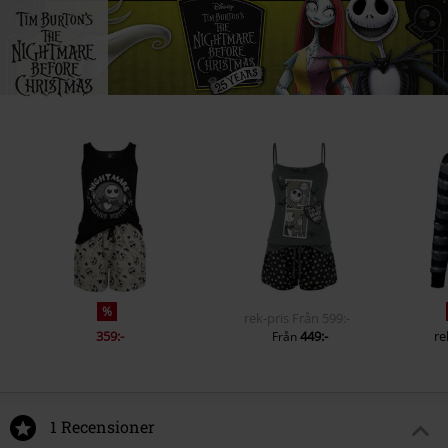
%
rek-pris
Från
599:-
359:-
449:-
re
Från
1 Recensioner