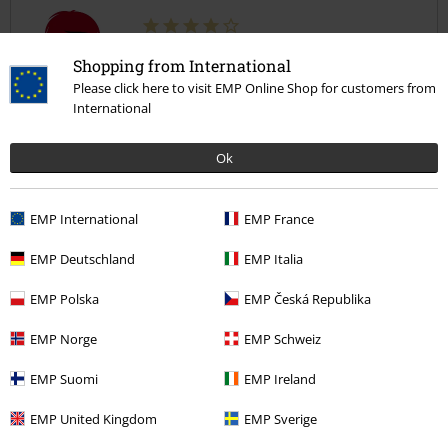
Louise B.
Shopping from International
3 Recensioner
Please click here to visit EMP Online Shop for customers from
Postat den: fredag, 18 november 2022
International
snygga men ganska tunna
Ok
Dessa är super snygga och sitter bra.
Dock är de lite tunna i materialet och ankeldelen är lite lägre än
vanliga strumpor.
EMP International
EMP France
Men är annars väldigt nöjd.
EMP Deutschland
EMP Italia
Kvalité
EMP Polska
EMP Česká Republika
4
Design
EMP Norge
EMP Schweiz
5
Passform
EMP Suomi
EMP Ireland
4
Verifierad recension
EMP United Kingdom
EMP Sverige