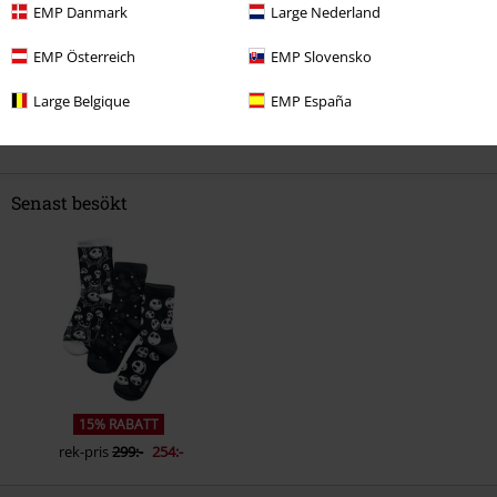
Hade du någon nytta av den här recensionen?
EMP Danmark
Large Nederland
EMP Österreich
EMP Slovensko
Large Belgique
EMP España
Kommentar
Senast besökt
Skicka kommentar
15% RABATT
rek-pris
299:-
254:-