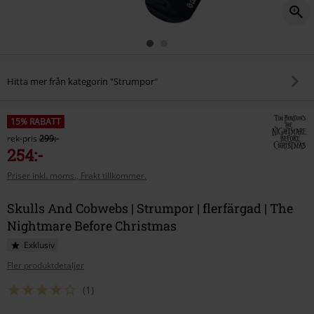
Hitta mer från kategorin "Strumpor"
15% RABATT
rek-pris
299:-
254:-
Priser inkl. moms., Frakt tillkommer.
Skulls And Cobwebs | Strumpor | flerfärgad | The
Nightmare Before Christmas
Exklusiv
Fler produktdetaljer
(1)