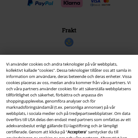
Frakt
Vi använder cookies och andra teknologier på vår webbplats,
EMP-appen
kollektivt kallade “cookies". Dessa teknologier tillåter oss att samla in
information om användare, deras beteende och deras enheter. Vissa
Ladda ner EMP-appen nu och ta del av många fördelar!
cookies placeras av oss, medan andra kommer från våra partners. Vi
och våra partners använder cookies för att säkerställa webbplatsens
tillförlitlighet och säkerhet, förbättra och anpassa din
shoppingupplevelse, genomföra analyser och för
marknadsföringsändamål (t.ex. personliga annonser) på vår
webbplats, i sociala medier och på tredjepartswebbplatser. Om data
A Warner Music Group Company
överförs till USA delas den endast med partners som omfattas av ett
adekvansbeslut enligt gällande EU-lagstiftning och är lämpligt
certifierade. Genom att klicka på “
Acceptera
” samtycker du till