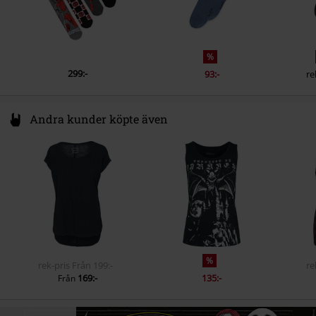
%
299:-
93:-
re
Andra kunder köpte även
%
rek-pris
Från
199:-
re
169:-
135:-
Från