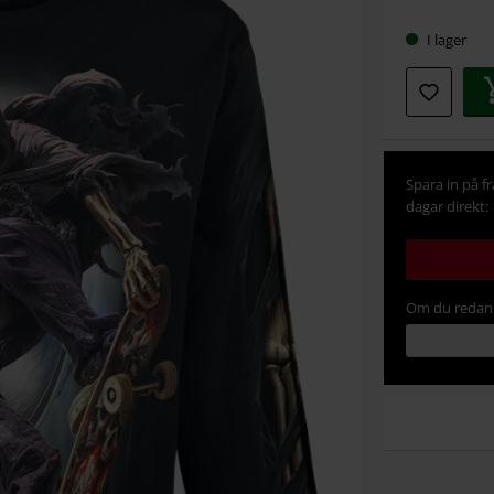
storlek
I lager
Spara in på f
dagar direkt:
Om du redan 