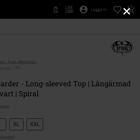
×
0
Logga in
oms., Frakt tillkommer.
ta pris
:
135:-
oarder - Long-sleeved Top | Långärmad
svart | Spiral
taljer
L
XL
XXL
ekstabell