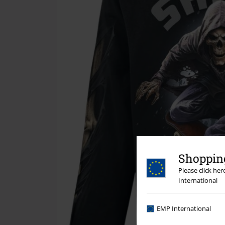
Shopping
Please click he
International
EMP International