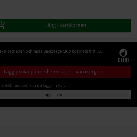
Lägg i varukorgen
raktkostnaden och testa Backstage Club kostnadsfritt i 30
Lägg prova-på-medlemskapet i varukorgen
är BSC-medlem kan du logga in här:
Logga in nu