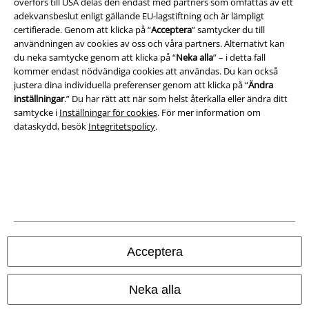
överförs till USA delas den endast med partners som omfattas av ett
adekvansbeslut enligt gällande EU-lagstiftning och är lämpligt
Om oss
certifierade. Genom att klicka på “
Acceptera
” samtycker du till
användningen av cookies av oss och våra partners. Alternativt kan
Ladda ner villkoren
du neka samtycke genom att klicka på “
Neka alla
” – i detta fall
kommer endast nödvändiga cookies att användas. Du kan också
Avfallshantering och miljöskydd
justera dina individuella preferenser genom att klicka på “
Ändra
inställningar
.” Du har rätt att när som helst återkalla eller ändra ditt
samtycke i
Inställningar för cookies
. För mer information om
Försäkran om överensstämmelse
dataskydd, besök
Integritetspolicy
.
Information om tillgänglighet
Inställningar för cookies
Bekräfta ångrat köp
Alla priser inkl. moms.
Fraktkostnad tillkommer.
Acceptera
© 1986-2026 E.M.P. Merchandising HGmbH
Neka alla