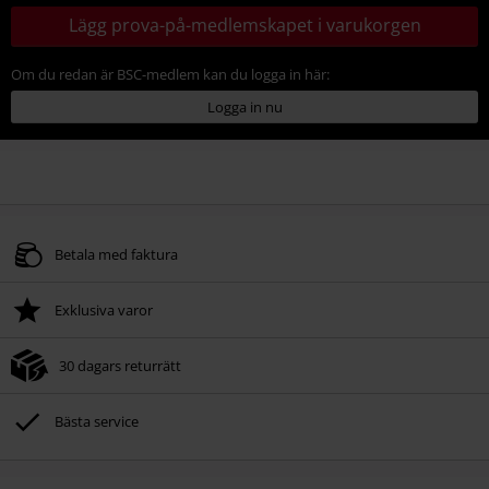
Lägg prova-på-medlemskapet i varukorgen
Om du redan är BSC-medlem kan du logga in här:
Logga in nu
Betala med faktura
Exklusiva varor
30 dagars returrätt
Bästa service