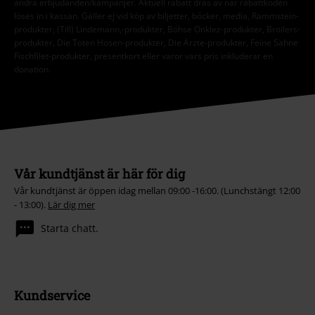
andra erbjudanden/kampanjer. Aktuell rabatt dras av när rabattkoden
löses in i kassan. Gäller ej vid köp av biljetter, böcker, media, Rammstein-
produkter, (Till) Lindemann,-produkter, Böhse Onklez-produkter, Broilers-
produkter, Die Toten Hosen-produkter, Die Ärzte-produkter, Feine Sahne
Fischfilet-produkter, presentkort eller varor vars pris inkluderar en
donation.
Vår kundtjänst är här för dig
Vår kundtjänst är öppen idag mellan 09:00 -16:00. (Lunchstängt 12:00
- 13:00).
Lär dig mer
Starta chatt.
Kundservice