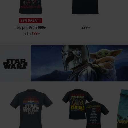
33% RABATT
299:-
rek-pris
Från
299:-
199:-
Från