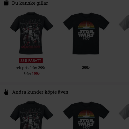
Calle Marcelo Usera 60
Du kanske gillar
28026 Madrid
M
Spain
eureg@tbvat.com
33% RABATT
299:-
rek-pris
Från
299:-
199:-
Från
Andra kunder köpte även