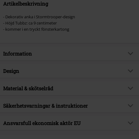
Artikelbeskrivning
- Dekorativ anka i Stormtrooper-design
- Höjd Tubbz: ca 9 centimeter
- kommer i en tryckt fönsterkartong
Information
Artikelnummer
581825
Design
Titel
Stormtrooper Tubbz (Boxed
Edition)
Produkttyp
Dekorationsprodukter
Material & skötselråd
Produktämne
Fan-merch, Film, Stormtrooper,
Färg
vit/svart
Presenter
Yttermaterial
PVC
Säkerhetsvarningar & instruktioner
Licens
officiellt licensierad produkt
Varning: Inte lämplig för barn under tre år.
Licenserade produkter
Star Wars
Ansvarsfull ekonomisk aktör EU
Kvävningsrisk på grund av smådelar som kan sväljas!
Releasedatum
31/01/2025
TB EC REP EUROPEAN SL