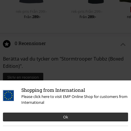
rek-pris
Från
299:-
rek-pris
Från
299:-
289:-
289:-
re
Från
Från
0 Recensioner
Berätta vad du tycker om "Stormtrooper Tubbz (Boxed
Edition)".
Skriv en recension
Shopping from International
Please click here to visit EMP Online Shop for customers from
International
Ok