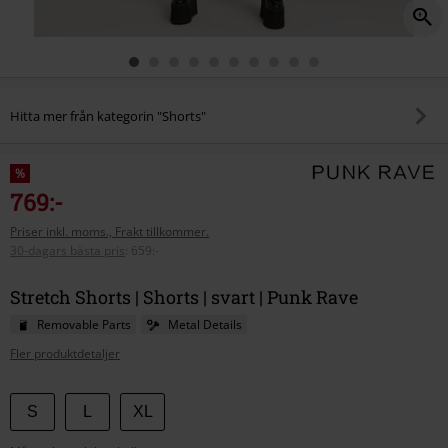
Hitta mer från kategorin "Shorts"
%
769:-
Priser inkl. moms., Frakt tillkommer.
30-dagars bästa pris
:
659:-
Stretch Shorts | Shorts | svart | Punk Rave
Removable Parts
Metal Details
Fler produktdetaljer
Välj
S
L
XL
din