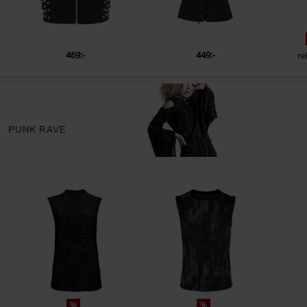
469:-
449:-
re
%
%