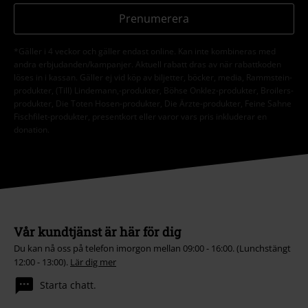
Prenumerera
*Gäller i 4 veckor och gäller endast online. Kan inte kombineras med
andra erbjudanden/kampanjer. Aktuell rabatt dras av när rabattkoden
löses in i kassan. Gäller ej vid köp av biljetter, böcker, media, Rammstein-
produkter, (Till) Lindemann,-produkter, Böhse Onklez-produkter, Broilers-
produkter, Die Toten Hosen-produkter, Die Ärzte-produkter, Feine Sahne
Fischfilet-produkter, presentkort eller varor vars pris inkluderar en
donation.
Vår kundtjänst är här för dig
Du kan nå oss på telefon imorgon mellan 09:00 - 16:00. (Lunchstängt
12:00 - 13:00).
Lär dig mer
Starta chatt.