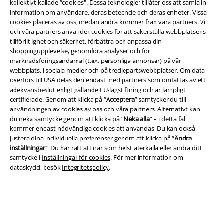
kollektivt kallade “cookies". Dessa teknologier tillåter oss att samla in
information om användare, deras beteende och deras enheter. Vissa
cookies placeras av oss, medan andra kommer från våra partners. Vi
EMP-appen
och våra partners använder cookies för att säkerställa webbplatsens
Ladda ner EMP-appen nu och ta del av många fördelar!
tillförlitlighet och säkerhet, förbättra och anpassa din
shoppingupplevelse, genomföra analyser och för
marknadsföringsändamål (t.ex. personliga annonser) på vår
webbplats, i sociala medier och på tredjepartswebbplatser. Om data
överförs till USA delas den endast med partners som omfattas av ett
adekvansbeslut enligt gällande EU-lagstiftning och är lämpligt
A Warner Music Group Company
certifierade. Genom att klicka på “
Acceptera
” samtycker du till
användningen av cookies av oss och våra partners. Alternativt kan
du neka samtycke genom att klicka på “
Neka alla
” – i detta fall
kommer endast nödvändiga cookies att användas. Du kan också
justera dina individuella preferenser genom att klicka på “
Ändra
inställningar
.” Du har rätt att när som helst återkalla eller ändra ditt
samtycke i
Inställningar för cookies
. För mer information om
dataskydd, besök
Integritetspolicy
.