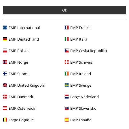
Senast besökt
Ok
EMP International
EMP France
EMP Deutschland
EMP Italia
EMP Polska
EMP Česká Republika
%
EMP Norge
EMP Schweiz
769:-
EMP Suomi
EMP Ireland
EMP United Kingdom
EMP Sverige
More categories. More options.
EMP Danmark
Large Nederland
Kläder & accessoarer
Byxor
Shorts
EMP Österreich
EMP Slovensko
Rea %
Tjejer
Kläder
Byxor
Shorts
Large Belgique
EMP España
Plusstorlekar
Tjejer
Byxor
Shorts