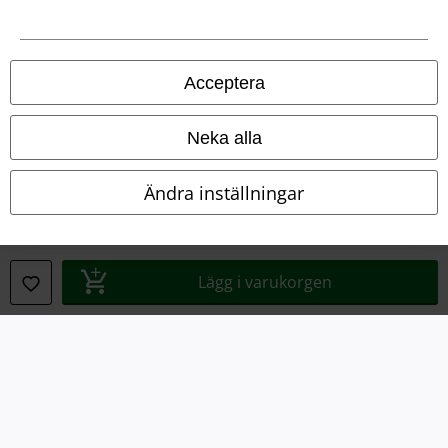
Juridisk information/Villkor
Villkor
Acceptera
Om oss
Neka alla
Ladda ner villkoren
Ändra inställningar
Avfallshantering och miljöskydd
Försäkran om överensstämmelse
Lägg i varukorgen
Information om tillgänglighet
Inställningar för cookies
Bekräfta ångrat köp
Alla priser inkl. moms.
Fraktkostnad tillkommer.