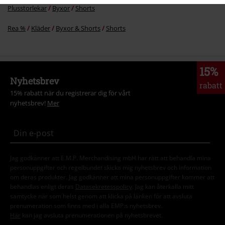
Plusstorlekar
Byxor
Shorts
Rea %
Kläder
Byxor & Shorts
Shorts
15%
Nyhetsbrev
rabatt
15% rabatt när du registrerar dig för vårt
nyhetsbrev!
Mer
Jag godkänner att E.M.P. Merchandising mbH har rätt att behandla mina
personuppgifter och regelbundet skicka mig nyhetsbrev och information
om deras produkter. Jag godkänner att mina personuppgifter kommer att
behandlas enligt deras
Datasekretesspolicy
. Jag kan återkalla mitt
samtycke när som helst genom att klicka på länken för att avsluta
prenumeration som finns med i alla EMP:s nyhetsbrev.
Här
kan jag avsluta prenumerationen på nyhetsbrevet.