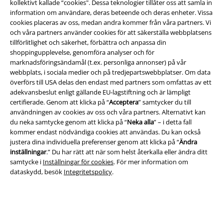
kollektivt kallade “cookies". Dessa teknologier tillåter oss att samla in
information om användare, deras beteende och deras enheter. Vissa
cookies placeras av oss, medan andra kommer från våra partners. Vi
och våra partners använder cookies för att säkerställa webbplatsens
tillförlitlighet och säkerhet, förbättra och anpassa din
shoppingupplevelse, genomföra analyser och för
marknadsföringsändamål (t.ex. personliga annonser) på vår
webbplats, i sociala medier och på tredjepartswebbplatser. Om data
överförs till USA delas den endast med partners som omfattas av ett
adekvansbeslut enligt gällande EU-lagstiftning och är lämpligt
Juridisk information/Villkor
certifierade. Genom att klicka på “
Acceptera
” samtycker du till
användningen av cookies av oss och våra partners. Alternativt kan
Villkor
du neka samtycke genom att klicka på “
Neka alla
” – i detta fall
kommer endast nödvändiga cookies att användas. Du kan också
Om oss
justera dina individuella preferenser genom att klicka på “
Ändra
inställningar
.” Du har rätt att när som helst återkalla eller ändra ditt
Ladda ner villkoren
samtycke i
Inställningar för cookies
. För mer information om
dataskydd, besök
Integritetspolicy
.
Avfallshantering och miljöskydd
Försäkran om överensstämmelse