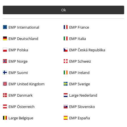
Ok
More categories. More options.
Bandmerch
Media
CD
EMP International
EMP France
Bandmerch
Genre
EMP Deutschland
EMP Italia
Bandmerch
Top Bands
Sleep Token
Media
EMP Polska
EMP Česká Republika
Rea %
Media
CDs
EMP Norge
EMP Schweiz
EMP Suomi
EMP Ireland
15%
EMP United Kingdom
EMP Sverige
Nyhetsbrev
rabatt
EMP Danmark
Large Nederland
15% rabatt när du registrerar dig för vårt
nyhetsbrev!
Mer
EMP Österreich
EMP Slovensko
Large Belgique
EMP España