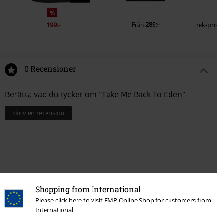
%
289:-
199:-
Från
rek-pri
0 Recensioner
Berätta vad du tycker om "Take Me Back To Eden".
Skriv en recension
Shopping from International
Please click here to visit EMP Online Shop for customers from
International