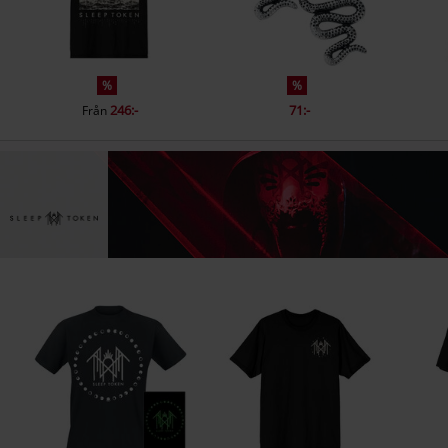
%
%
246:-
71:-
Från