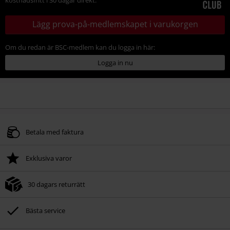
Lägg prova-på-medlemskapet i varukorgen
Om du redan är BSC-medlem kan du logga in här:
Logga in nu
Betala med faktura
Exklusiva varor
30 dagars returrätt
Bästa service