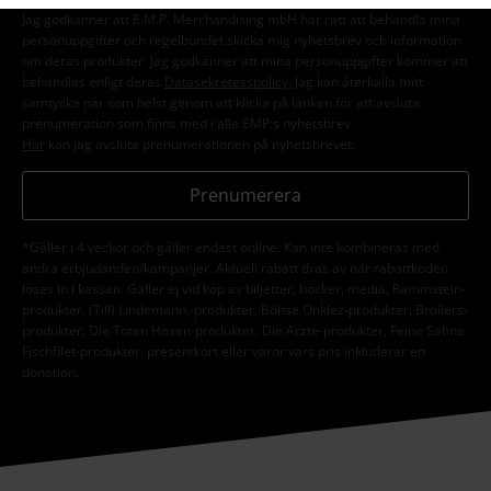
Jag godkänner att E.M.P. Merchandising mbH har rätt att behandla mina
personuppgifter och regelbundet skicka mig nyhetsbrev och information
om deras produkter. Jag godkänner att mina personuppgifter kommer att
behandlas enligt deras
Datasekretesspolicy
. Jag kan återkalla mitt
samtycke när som helst genom att klicka på länken för att avsluta
prenumeration som finns med i alla EMP:s nyhetsbrev.
Här
kan jag avsluta prenumerationen på nyhetsbrevet.
Prenumerera
*Gäller i 4 veckor och gäller endast online. Kan inte kombineras med
andra erbjudanden/kampanjer. Aktuell rabatt dras av när rabattkoden
löses in i kassan. Gäller ej vid köp av biljetter, böcker, media, Rammstein-
produkter, (Till) Lindemann,-produkter, Böhse Onklez-produkter, Broilers-
produkter, Die Toten Hosen-produkter, Die Ärzte-produkter, Feine Sahne
Fischfilet-produkter, presentkort eller varor vars pris inkluderar en
donation.