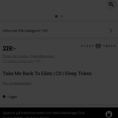
Hitta mer från kategorin "CD"
219:-
Priser inkl. moms., Frakt tillkommer.
30-dagars bästa pris
:
186:-
Take Me Back To Eden | CD | Sleep Token
Fler produktdetaljer
I lager
Spara in på fraktkostnaden och testa Backstage Club
kostnadsfritt i 30 dagar direkt: