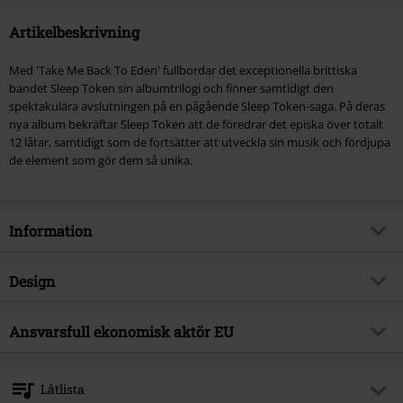
Artikelbeskrivning
Med 'Take Me Back To Eden' fullbordar det exceptionella brittiska
bandet Sleep Token sin albumtrilogi och finner samtidigt den
spektakulära avslutningen på en pågående Sleep Token-saga. På deras
nya album bekräftar Sleep Token att de föredrar det episka över totalt
12 låtar, samtidigt som de fortsätter att utveckla sin musik och fördjupa
de element som gör dem så unika.
Information
Artikelnummer
551738
Design
Titel
Take Me Back To Eden
Produkttyp
CD
Musikgenre
Ansvarsfull ekonomisk aktör EU
Progressive Metal
Media-format
CD
Produktämne
Band
Virgin Music Group BV
's-Gravelandseweg 80
Band
Sleep Token
Låtlista
1217 EW Hilversum