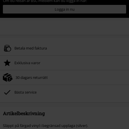
Om du redan är BSC-medlem kan du logga in här:
Logga in nu
Betala med faktura
Exklusiva varor
30 dagars returrätt
Bästa service
Artikelbeskrivning
Släppt på färgad vinyl i begränsad upplaga (silver).