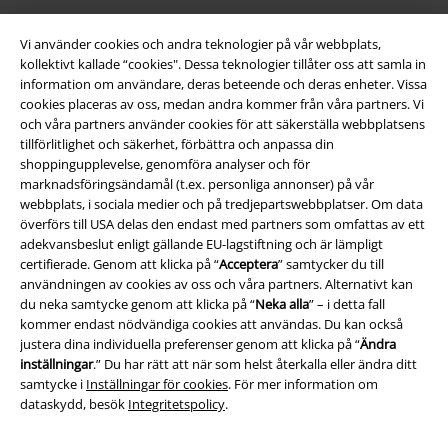
Vi använder cookies och andra teknologier på vår webbplats,
kollektivt kallade “cookies". Dessa teknologier tillåter oss att samla in
information om användare, deras beteende och deras enheter. Vissa
cookies placeras av oss, medan andra kommer från våra partners. Vi
och våra partners använder cookies för att säkerställa webbplatsens
Juridisk information/Villkor
tillförlitlighet och säkerhet, förbättra och anpassa din
shoppingupplevelse, genomföra analyser och för
Villkor
marknadsföringsändamål (t.ex. personliga annonser) på vår
webbplats, i sociala medier och på tredjepartswebbplatser. Om data
Om oss
överförs till USA delas den endast med partners som omfattas av ett
adekvansbeslut enligt gällande EU-lagstiftning och är lämpligt
Ladda ner villkoren
certifierade. Genom att klicka på “
Acceptera
” samtycker du till
användningen av cookies av oss och våra partners. Alternativt kan
du neka samtycke genom att klicka på “
Neka alla
” – i detta fall
Avfallshantering och miljöskydd
kommer endast nödvändiga cookies att användas. Du kan också
justera dina individuella preferenser genom att klicka på “
Ändra
Försäkran om överensstämmelse
inställningar
.” Du har rätt att när som helst återkalla eller ändra ditt
samtycke i
Inställningar för cookies
. För mer information om
Information om tillgänglighet
dataskydd, besök
Integritetspolicy
.
Inställningar för cookies