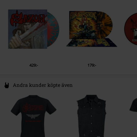
1.
Motorcycle Man (Live / Remastered 1999)
2.
747 (Strangers in the Night) (Live From United Kingdom/1982 /
1999 Remaster)
3.
Princess of the Night (Live / Remastered 1999)
4.
Strong Arm of the Law (Live / Remastered 1999)
5.
Heavy Metal Thunder (Live / Remastered 1999)
6.
20,000 Ft (Live / Remastered 1999)
7.
Wheels of Steel (Live / Remastered 1999)
429:-
179:-
8.
Never Surrender (Live / Remastered 1999)
9.
Fire in the Sky (Live / Remastered 1999)
Andra kunder köpte även
10.
Machine Gun (Live / Remastered 1999)