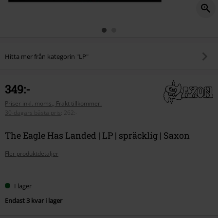
Hitta mer från kategorin "LP"
349:-
Priser inkl. moms., Frakt tillkommer.
30-dagars bästa pris
:
262:-
The Eagle Has Landed | LP | spräcklig | Saxon
Fler produktdetaljer
Välj
I lager
din
Endast 3 kvar i lager
storlek