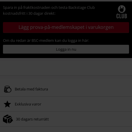
Spara in på fraktkostnaden och testa Backstage Club
kostnadsfritt i 30 dagar direkt:
Lägg prova-på-medlemskapet i varukorgen
Om du redan är BSC-medlem kan du logga in här:
Logga in nu
Betala med faktura
Exklusiva varor
30 dagars returrätt