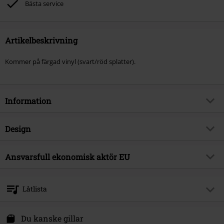
Bästa service
Artikelbeskrivning
Kommer på färgad vinyl (svart/röd splatter).
Information
Artikelnummer
389094
Design
Titel
The Eagle Has Landed
Produkttyp
LP
Musikgenre
Ansvarsfull ekonomisk aktör EU
Heavy Metal
Media-format
LP
Produktämne
Band
Universal Music GmbH
Färg
spräcklig
Mühlenstraße 25
Band
Saxon
Låtlista
10243 Berlin
Releasedatum
19/10/2018
Germany
LP 1
productsafety@umusic.com
Du kanske gillar