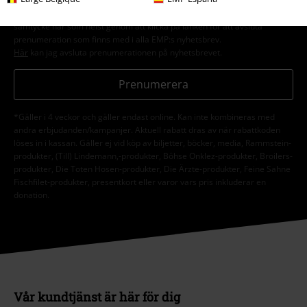
om deras produkter. Jag godkänner att mina personuppgifter kommer att
behandlas enligt deras
Datasekretesspolicy
. Jag kan återkalla mitt
samtycke när som helst genom att klicka på länken för att avsluta
prenumeration som finns med i alla EMP:s nyhetsbrev.
Här
kan jag avsluta prenumerationen på nyhetsbrevet.
Prenumerera
*Gäller i 4 veckor och gäller endast online. Kan inte kombineras med
andra erbjudanden/kampanjer. Aktuell rabatt dras av när rabattkoden
löses in i kassan. Gäller ej vid köp av biljetter, böcker, media, Rammstein-
produkter, (Till) Lindemann,-produkter, Böhse Onklez-produkter, Broilers-
produkter, Die Toten Hosen-produkter, Die Ärzte-produkter, Feine Sahne
Fischfilet-produkter, presentkort eller varor vars pris inkluderar en
donation.
Vår kundtjänst är här för dig