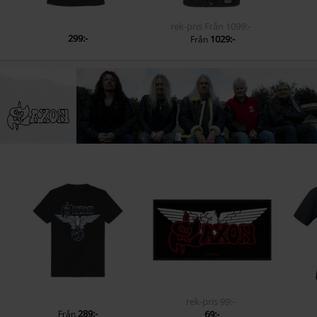
rek-pris
Från
1099:-
299:-
1029:-
Från
rek-pris
99:-
289:-
Från
69:-