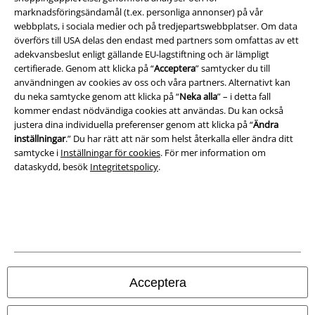
Villkor
marknadsföringsändamål (t.ex. personliga annonser) på vår
webbplats, i sociala medier och på tredjepartswebbplatser. Om data
Om oss
överförs till USA delas den endast med partners som omfattas av ett
adekvansbeslut enligt gällande EU-lagstiftning och är lämpligt
Ladda ner villkoren
certifierade. Genom att klicka på “
Acceptera
” samtycker du till
användningen av cookies av oss och våra partners. Alternativt kan
du neka samtycke genom att klicka på “
Neka alla
” – i detta fall
Avfallshantering och miljöskydd
kommer endast nödvändiga cookies att användas. Du kan också
justera dina individuella preferenser genom att klicka på “
Ändra
Försäkran om överensstämmelse
inställningar
.” Du har rätt att när som helst återkalla eller ändra ditt
samtycke i
Inställningar för cookies
. För mer information om
Information om tillgänglighet
dataskydd, besök
Integritetspolicy
.
Inställningar för cookies
Bekräfta ångrat köp
Alla priser inkl. moms.
Fraktkostnad tillkommer.
© 1986-2026 E.M.P. Merchandising HGmbH
Acceptera