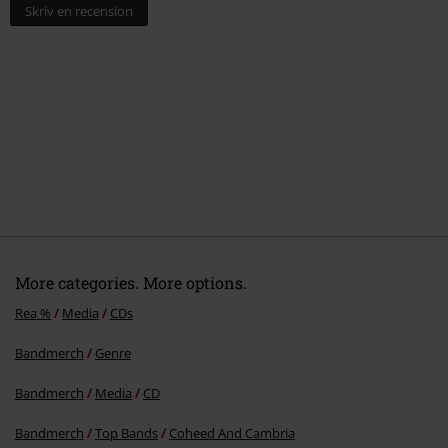
3.
Searching For Tomorrow
Skriv en recension
4.
The Father Of Make Believe
5.
Meri Of Mercy
6.
Blind Side Sonny
7.
Play The Poet
8.
One Last Miracle
9.
Corner My Confidence
10.
Someone Who Can
11.
The Continuum I: Welcome To Forever, Mr. Nobody
12.
The Continuum II: The Flood
More categories. More options.
13.
The Continuum III: Tethered Together
Rea %
Media
CDs
14.
The Continuum IV: So It Goes
Bandmerch
Genre
Bandmerch
Media
CD
Bandmerch
Top Bands
Coheed And Cambria