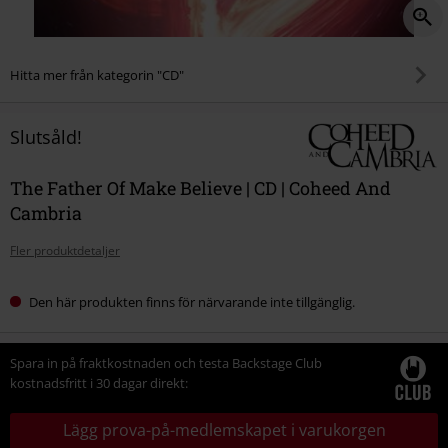
Hitta mer från kategorin "CD"
Slutsåld!
The Father Of Make Believe | CD | Coheed And
Cambria
Fler produktdetaljer
Den här produkten finns för närvarande inte tillgänglig.
Spara in på fraktkostnaden och testa Backstage Club
kostnadsfritt i 30 dagar direkt:
Lägg prova-på-medlemskapet i varukorgen