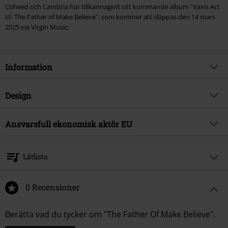
Coheed och Cambria har tillkännagivit sitt kommande album "Vaxis Act
III: The Father of Make Believe", som kommer att släppas den 14 mars
2025 via Virgin Music.
Information
Artikelnummer
581849
Design
Titel
The Father Of Make Believe
Produkttyp
CD
Musikgenre
Ansvarsfull ekonomisk aktör EU
Rock
Media-format
CD
Produktämne
Band
Virgin Music Group BV
's-Gravelandseweg 80
Band
Coheed And Cambria
Låtlista
1217 EW Hilversum
Releasedatum
14/03/2025
Netherlands
CD 1
product-safety@integralmusic.com
0 Recensioner
1.
Yesterday Lost
Berätta vad du tycker om "The Father Of Make Believe".
2.
Goodbye, Sunshine