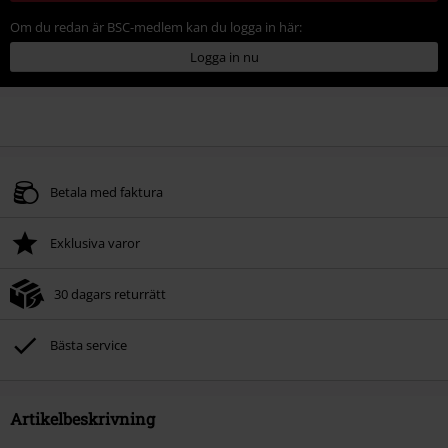
Om du redan är BSC-medlem kan du logga in här:
Logga in nu
Betala med faktura
Exklusiva varor
30 dagars returrätt
Bästa service
Artikelbeskrivning