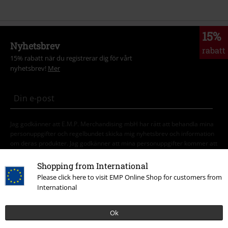
15%
Nyhetsbrev
rabatt
15% rabatt när du registrerar dig för vårt
nyhetsbrev!
Mer
Jag godkänner att E.M.P. Merchandising mbH har rätt att behandla mina
personuppgifter och regelbundet skicka mig nyhetsbrev och information
om deras produkter. Jag godkänner att mina personuppgifter kommer att
behandlas enligt deras
Datasekretesspolicy
. Jag kan återkalla mitt
samtycke när som helst genom att klicka på länken för att avsluta
Shopping from International
prenumeration som finns med i alla EMP:s nyhetsbrev.
Please click here to visit EMP Online Shop for customers from
Här
kan jag avsluta prenumerationen på nyhetsbrevet.
International
Prenumerera
Ok