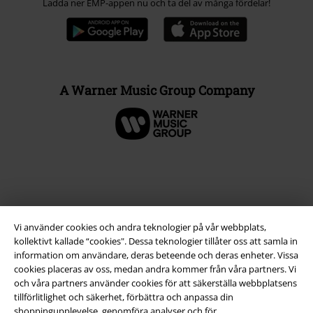
Ladda ner EMP-appen nu och ta del av många fördelar!
A Warner Music Group Company
Vi använder cookies och andra teknologier på vår webbplats,
kollektivt kallade “cookies". Dessa teknologier tillåter oss att samla in
information om användare, deras beteende och deras enheter. Vissa
cookies placeras av oss, medan andra kommer från våra partners. Vi
och våra partners använder cookies för att säkerställa webbplatsens
Juridisk information/Villkor
tillförlitlighet och säkerhet, förbättra och anpassa din
shoppingupplevelse, genomföra analyser och för